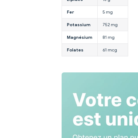
Fer
5 mg
Potassium
752 mg
Magnésium
81 mg
Folates
61 mcg