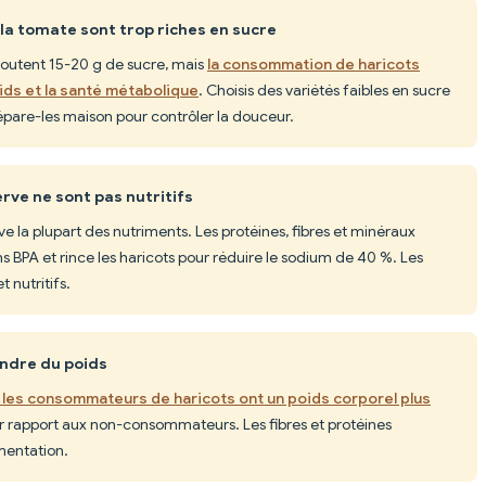
 la tomate sont trop riches en sucre
outent 15-20 g de sucre, mais
la consommation de haricots
ids et la santé métabolique
. Choisis des variétés faibles en sucre
épare-les maison pour contrôler la douceur.
rve ne sont pas nutritifs
e la plupart des nutriments. Les protéines, fibres et minéraux
ans BPA et rince les haricots pour réduire le sodium de 40 %. Les
 nutritifs.
endre du poids
les consommateurs de haricots ont un poids corporel plus
 rapport aux non-consommateurs. Les fibres et protéines
imentation.