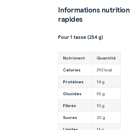
Informations nutrition
rapides
Pour 1 tasse (254 g)
Nutriment
Quantité
Calories
392 kcal
Protéines
14 g
Glucides
55 g
Fibres
10 g
Sucres
20 g
Lipides
13 g