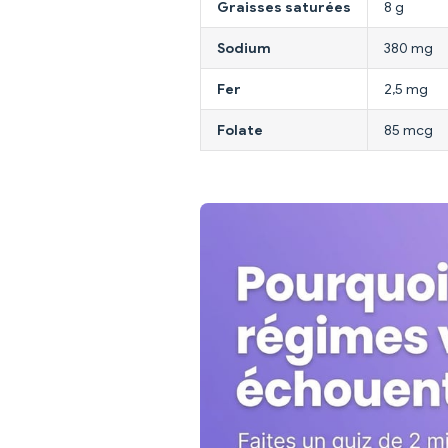
Graisses saturées
8 g
Sodium
380 mg
Fer
2,5 mg
Folate
85 mcg