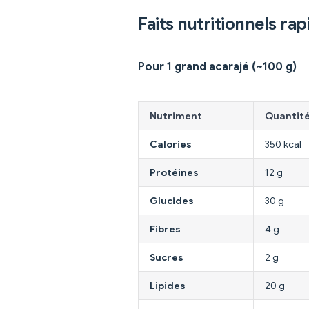
Faits nutritionnels rap
Pour 1 grand acarajé (~100 g)
Nutriment
Quantit
Calories
350 kcal
Protéines
12 g
Glucides
30 g
Fibres
4 g
Sucres
2 g
Lipides
20 g