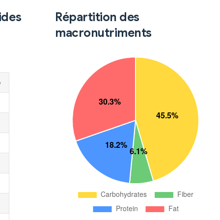
ides
Répartition des
macronutriments
é