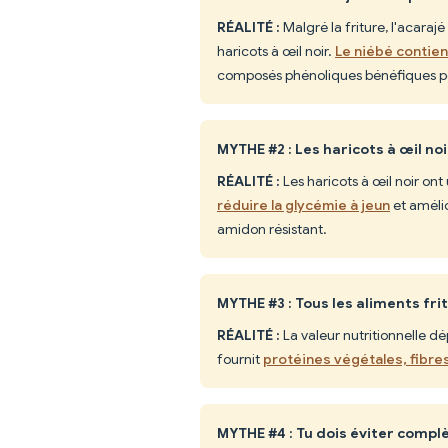
RÉALITÉ :
Malgré la friture, l'acaraj
haricots à œil noir.
Le niébé contie
composés phénoliques bénéfiques po
MYTHE #2 : Les haricots à œil no
RÉALITÉ :
Les haricots à œil noir on
réduire la glycémie à jeun
et amélio
amidon résistant.
MYTHE #3 : Tous les aliments fri
RÉALITÉ :
La valeur nutritionnelle dé
fournit
protéines végétales, fibre
MYTHE #4 : Tu dois éviter compl