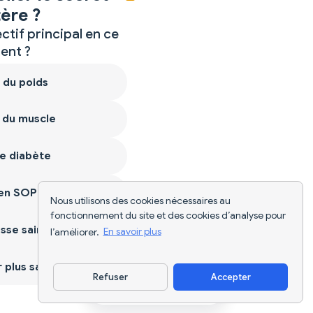
ère ?
ctif principal en ce
nt ?
 du poids
 du muscle
e diabète
ien SOPK
Nous utilisons des cookies nécessaires au
fonctionnement du site et des cookies d’analyse pour
sse saine
l’améliorer.
En savoir plus
plus sain
Refuser
Accepter
Télécharger l'appli