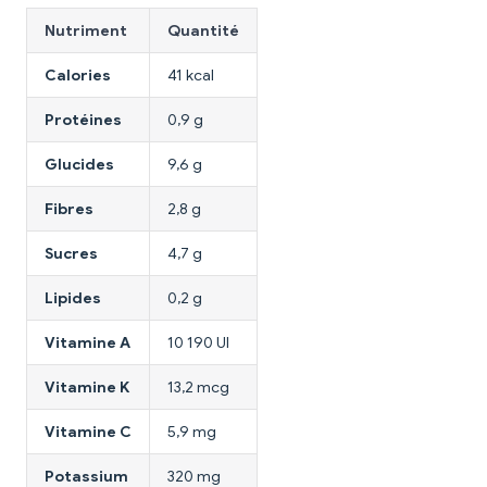
Nutriment
Quantité
Calories
41 kcal
Protéines
0,9 g
Glucides
9,6 g
Fibres
2,8 g
Sucres
4,7 g
Lipides
0,2 g
Vitamine A
10 190 UI
Vitamine K
13,2 mcg
Vitamine C
5,9 mg
Potassium
320 mg