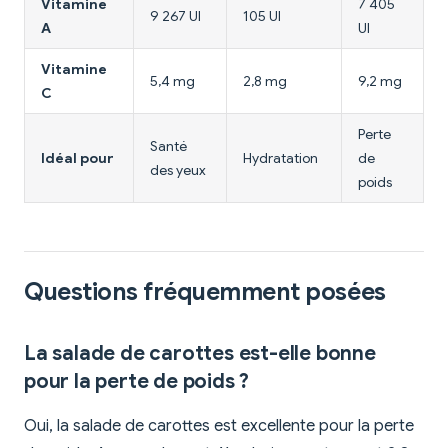
Vitamine
7 405
9 267 UI
105 UI
8
A
UI
Vitamine
5,4 mg
2,8 mg
9,2 mg
1
C
Perte
Santé
Idéal pour
Hydratation
de
L
des yeux
poids
Questions fréquemment posées
La salade de carottes est-elle bonne
pour la perte de poids ?
Oui, la salade de carottes est excellente pour la perte