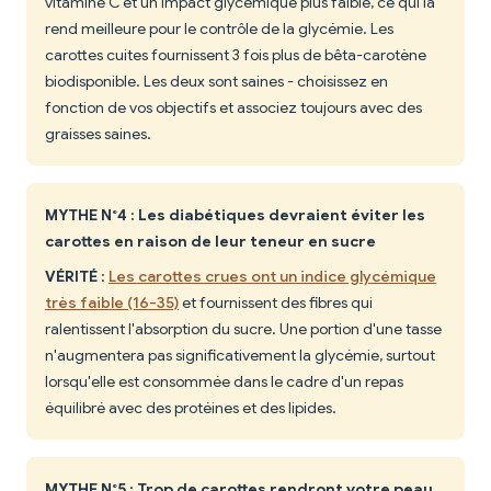
vitamine C et un impact glycémique plus faible, ce qui la
rend meilleure pour le contrôle de la glycémie. Les
carottes cuites fournissent 3 fois plus de bêta-carotène
biodisponible. Les deux sont saines - choisissez en
fonction de vos objectifs et associez toujours avec des
graisses saines.
MYTHE N°4 : Les diabétiques devraient éviter les
carottes en raison de leur teneur en sucre
VÉRITÉ
:
Les carottes crues ont un indice glycémique
très faible (16-35)
et fournissent des fibres qui
ralentissent l'absorption du sucre. Une portion d'une tasse
n'augmentera pas significativement la glycémie, surtout
lorsqu'elle est consommée dans le cadre d'un repas
équilibré avec des protéines et des lipides.
MYTHE N°5 : Trop de carottes rendront votre peau