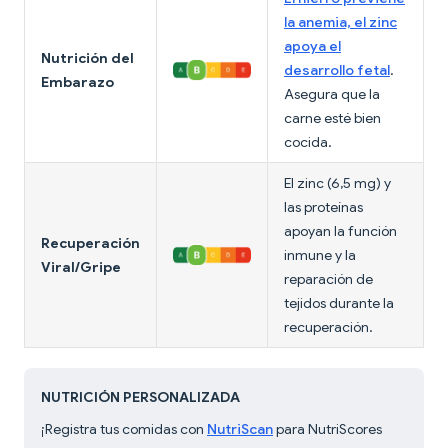
la anemia, el zinc
apoya el
Nutrición del
desarrollo fetal
.
Embarazo
Asegura que la
carne esté bien
cocida.
El zinc (6,5 mg) y
las proteínas
apoyan la función
Recuperación
inmune y la
Viral/Gripe
reparación de
tejidos durante la
recuperación.
NUTRICIÓN PERSONALIZADA
¡Registra tus comidas con
NutriScan
para NutriScores