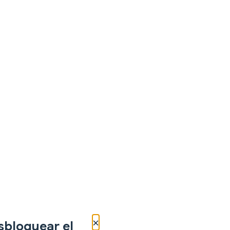
×
sbloquear el