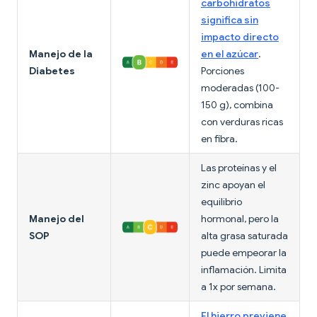
carbohidratos
significa sin
impacto directo
Manejo de la
en el azúcar
.
Diabetes
Porciones
moderadas (100-
150 g), combina
con verduras ricas
en fibra.
Las proteínas y el
zinc apoyan el
equilibrio
Manejo del
hormonal, pero la
SOP
alta grasa saturada
puede empeorar la
inflamación. Limita
a 1x por semana.
El hierro previene