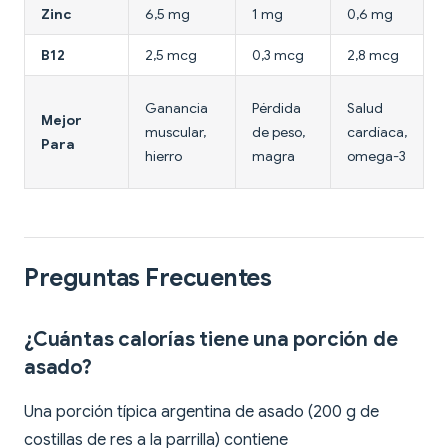
Zinc
6,5 mg
1 mg
0,6 mg
1
B12
2,5 mcg
0,3 mcg
2,8 mcg
P
Ganancia
Pérdida
Salud
Mejor
b
muscular,
de peso,
cardíaca,
Para
b
hierro
magra
omega-3
c
Preguntas Frecuentes
¿Cuántas calorías tiene una porción de
asado?
Una porción típica argentina de asado (200 g de
costillas de res a la parrilla) contiene