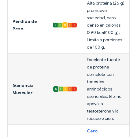
Alta proteína (26 g)
promueve
saciedad, pero
Pérdida de
denso en calorías
Peso
(290 kcal/100 g).
Limita a porciones
de 100 g.
Excelente fuente
de proteína
completa con
todos los
Ganancia
aminoácidos
Muscular
esenciales. El zinc
apoya la
testosterona y la
recuperación.
Cero