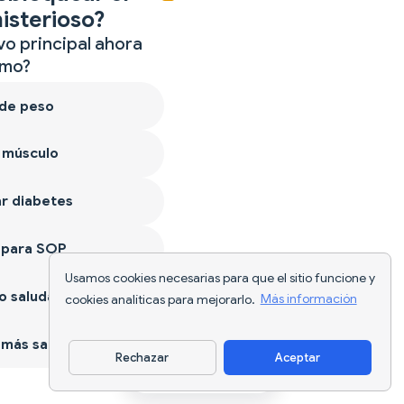
isterioso?
vo principal ahora
mo?
 de peso
 músculo
r diabetes
 para SOP
Usamos cookies necesarias para que el sitio funcione y
 saludable
cookies analíticas para mejorarlo.
Más información
más sano
Rechazar
Aceptar
Descargar app