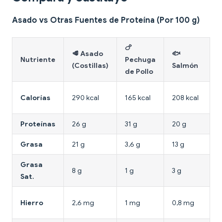
Asado vs Otras Fuentes de Proteína (Por 100 g)
🍗
🥩 Asado
🐟

Nutriente
Pechuga
(Costillas)
Salmón
de Pollo
1
Calorías
290 kcal
165 kcal
208 kcal
k
Proteínas
26 g
31 g
20 g
1
Grasa
21 g
3,6 g
13 g
9
Grasa
8 g
1 g
3 g
1
Sat.
2
Hierro
2,6 mg
1 mg
0,8 mg