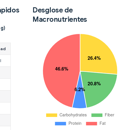
ápidos
Desglose de
Macronutrientes
 g)
dad
l