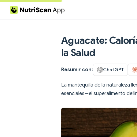
Skip to content
Aguacate: Caloría
la Salud
Resumir con:
ChatGPT
La mantequilla de la naturaleza ll
esenciales—el superalimento defin