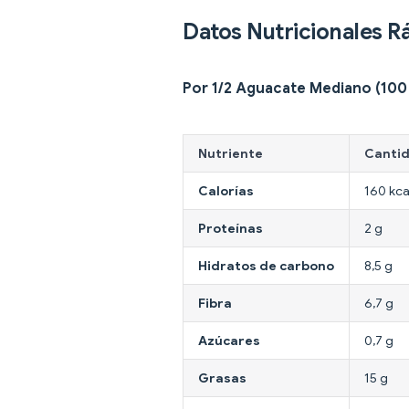
Datos Nutricionales R
Por 1/2 Aguacate Mediano (100
Nutriente
Canti
Calorías
160 kca
Proteínas
2 g
Hidratos de carbono
8,5 g
Fibra
6,7 g
Azúcares
0,7 g
Grasas
15 g