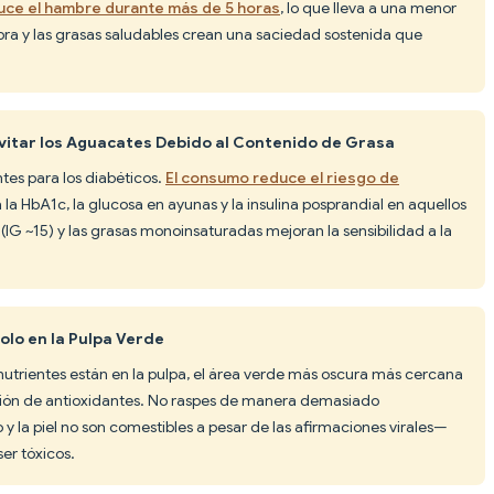
duce el hambre durante más de 5 horas
, lo que lleva a una menor
fibra y las grasas saludables crean una saciedad sostenida que
Evitar los Aguacates Debido al Contenido de Grasa
tes para los diabéticos.
El consumo reduce el riesgo de
la HbA1c, la glucosa en ayunas y la insulina posprandial en aquellos
IG ~15) y las grasas monoinsaturadas mejoran la sensibilidad a la
Solo en la Pulpa Verde
nutrientes están en la pulpa, el área verde más oscura más cercana
ación de antioxidantes. No raspes de manera demasiado
y la piel no son comestibles a pesar de las afirmaciones virales—
er tóxicos.