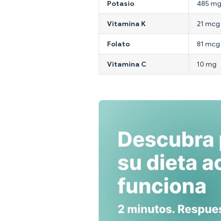
Potasio
485 m
Vitamina K
21 mcg
Folato
81 mcg
Vitamina C
10 mg