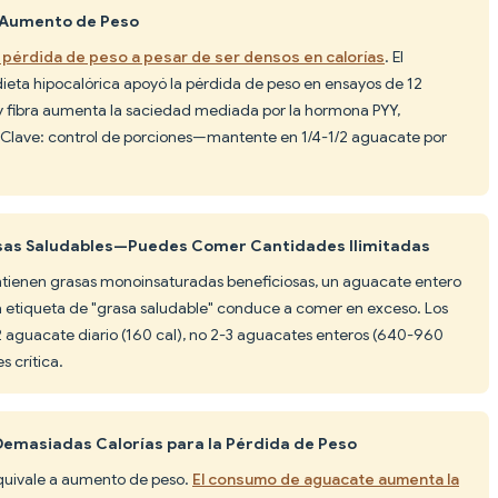
 Aumento de Peso
 pérdida de peso a pesar de ser densos en calorías
. El
eta hipocalórica apoyó la pérdida de peso en ensayos de 12
 fibra aumenta la saciedad mediada por la hormona PYY,
l. Clave: control de porciones—mantente en 1/4-1/2 aguacate por
rasas Saludables—Puedes Comer Cantidades Ilimitadas
ntienen grasas monoinsaturadas beneficiosas, un aguacate entero
La etiqueta de "grasa saludable" conduce a comer en exceso. Los
2 aguacate diario (160 cal), no 2-3 aguacates enteros (640-960
s crítica.
Demasiadas Calorías para la Pérdida de Peso
equivale a aumento de peso.
El consumo de aguacate aumenta la