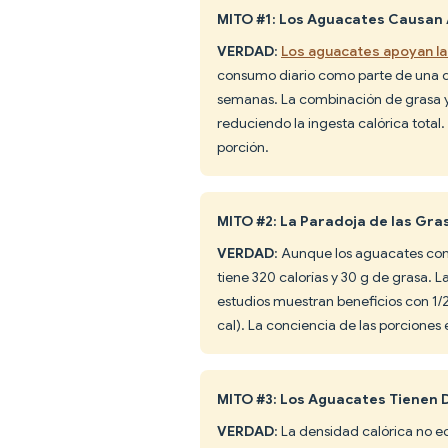
MITO #1: Los Aguacates Causan
VERDAD
:
Los aguacates apoyan la
consumo diario como parte de una di
semanas. La combinación de grasa y
reduciendo la ingesta calórica tota
porción.
MITO #2: La Paradoja de las G
VERDAD
: Aunque los aguacates co
tiene 320 calorías y 30 g de grasa. 
estudios muestran beneficios con 1/
cal). La conciencia de las porciones e
MITO #3: Los Aguacates Tienen 
VERDAD
: La densidad calórica no 