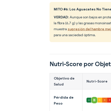
MITO #6: Los Aguacates No Tiene
VERDAD
: Aunque son bajos en prote
la fibra (6,7 g) y las grasas monoins
muestra
supresión del hambre mej
para una saciedad óptima.
Nutri-Score por Objet
Objetivo de
Nutri-Score
Salud
Pérdida de
Peso