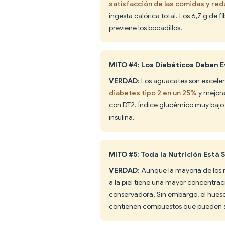
satisfacción de las comidas y re
ingesta calórica total. Los 6,7 g de 
previene los bocadillos.
MITO #4: Los Diabéticos Deben 
VERDAD
: Los aguacates son excelen
diabetes tipo 2 en un 25%
y mejora 
con DT2. Índice glucémico muy bajo (
insulina.
MITO #5: Toda la Nutrición Está 
VERDAD
: Aunque la mayoría de los 
a la piel tiene una mayor concentr
conservadora. Sin embargo, el hueso 
contienen compuestos que pueden s