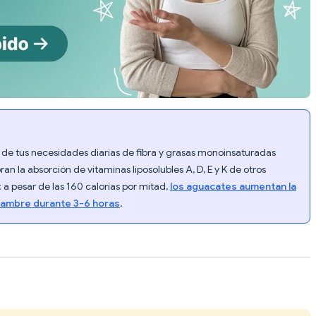
de tus necesidades diarias de fibra y grasas monoinsaturadas
n la absorción de vitaminas liposolubles A, D, E y K de otros
 a pesar de las 160 calorías por mitad,
los aguacates aumentan la
hambre durante 3-6 horas
.