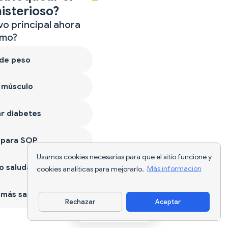
isterioso?
vo principal ahora
mo?
 de peso
 músculo
r diabetes
 para SOP
Usamos cookies necesarias para que el sitio funcione y
 saludable
cookies analíticas para mejorarlo.
Más información
más sano
Rechazar
Aceptar
Descargar app