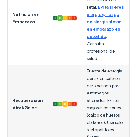
fetal.
Evita si eres
Nutrición en
alérgica; riesgo
Embarazo
de alergia al maní
en embarazo es
debatido
.
Consulta
profesional de
salud.
Fuente de energía
densa en calorías,
pero pesada para
estómagos
Recuperación
alterados. Existen
Viral/Gripe
mejores opciones
(caldo de huesos,
plátanos). Usa solo
si el apetito es