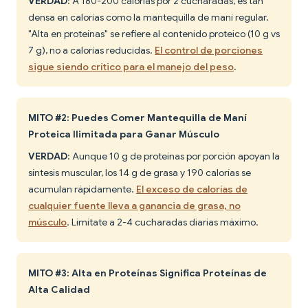
VERDAD
: A 180-200 calorías por 2 cucharadas, es tan
densa en calorías como la mantequilla de maní regular.
"Alta en proteínas" se refiere al contenido proteico (10 g vs
7 g), no a calorías reducidas.
El control de porciones
sigue siendo crítico para el manejo del peso
.
MITO #2: Puedes Comer Mantequilla de Maní
Proteica Ilimitada para Ganar Músculo
VERDAD
: Aunque 10 g de proteínas por porción apoyan la
síntesis muscular, los 14 g de grasa y 190 calorías se
acumulan rápidamente.
El exceso de calorías de
cualquier fuente lleva a ganancia de grasa, no
músculo
. Limítate a 2-4 cucharadas diarias máximo.
MITO #3: Alta en Proteínas Significa Proteínas de
Alta Calidad