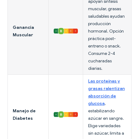
apoyan síntesis
muscular, grasas
saludables ayudan
producción
Ganancia
hormonal. Opción
Muscular
práctica post-
entreno o snack.
Consume 2-4
cucharadas
diarias.
Las proteínas y
grasas ralentizan
absorción de
glucosa
,
Manejo de
estabilizando
Diabetes
azúcar en sangre.
Elige variedades
sin azúcar, limita a