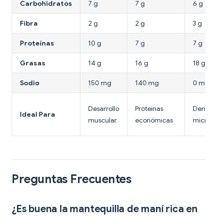
Carbohidratos
7 g
7 g
6 g
Fibra
2 g
2 g
3 g
Proteínas
10 g
7 g
7 g
Grasas
14 g
16 g
18 g
Sodio
150 mg
140 mg
0 mg (si
Desarrollo
Proteínas
Densid
Ideal Para
muscular
económicas
micronu
Preguntas Frecuentes
¿Es buena la mantequilla de maní rica en