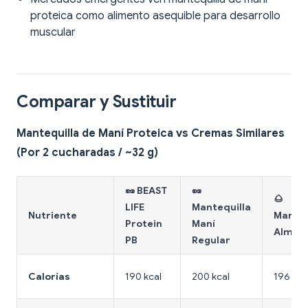
proteica como alimento asequible para desarrollo
muscular
Comparar y Sustituir
Mantequilla de Maní Proteica vs Cremas Similares
(Por 2 cucharadas / ~32 g)
🥜 BEAST
🥜
🌰
LIFE
Mantequilla
Nutriente
Manteq
Protein
Maní
Almen
PB
Regular
Calorías
190 kcal
200 kcal
196 kca