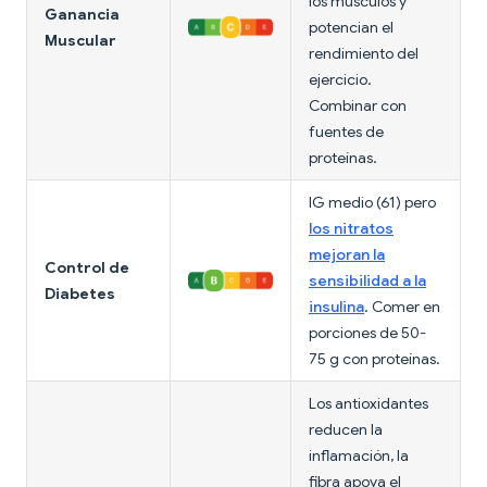
los músculos y
Ganancia
potencian el
Muscular
rendimiento del
ejercicio.
Combinar con
fuentes de
proteínas.
IG medio (61) pero
los nitratos
mejoran la
Control de
sensibilidad a la
Diabetes
insulina
. Comer en
porciones de 50-
75 g con proteínas.
Los antioxidantes
reducen la
inflamación, la
fibra apoya el