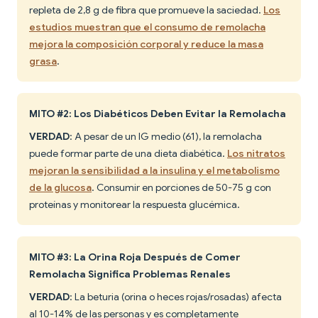
repleta de 2,8 g de fibra que promueve la saciedad.
Los
estudios muestran que el consumo de remolacha
mejora la composición corporal y reduce la masa
grasa
.
MITO #2: Los Diabéticos Deben Evitar la Remolacha
VERDAD
: A pesar de un IG medio (61), la remolacha
puede formar parte de una dieta diabética.
Los nitratos
mejoran la sensibilidad a la insulina y el metabolismo
de la glucosa
. Consumir en porciones de 50-75 g con
proteínas y monitorear la respuesta glucémica.
MITO #3: La Orina Roja Después de Comer
Remolacha Significa Problemas Renales
VERDAD
: La beturia (orina o heces rojas/rosadas) afecta
al 10-14% de las personas y es completamente