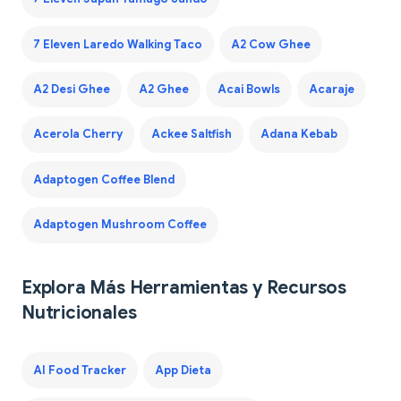
7 Eleven Laredo Walking Taco
A2 Cow Ghee
A2 Desi Ghee
A2 Ghee
Acai Bowls
Acaraje
Acerola Cherry
Ackee Saltfish
Adana Kebab
Adaptogen Coffee Blend
Adaptogen Mushroom Coffee
Explora Más Herramientas y Recursos
Nutricionales
AI Food Tracker
App Dieta