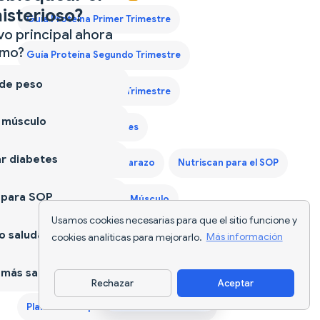
isterioso?
Guía Proteína Primer Trimestre
vo principal ahora
mo?
Guía Proteína Segundo Trimestre
 de peso
Guía Proteína Tercer Trimestre
 músculo
Nutriscan para Diabetes
r diabetes
Nutriscan para el Embarazo
Nutriscan para el SOP
 para SOP
Nutriscan para Ganar Músculo
Usamos cookies necesarias para que el sitio funcione y
 saludable
Nutriscan para Perder Peso
cookies analíticas para mejorarlo.
Más información
Plan de Dieta para Ganar Peso España
más sano
Rechazar
Aceptar
Descargar app
Plan de Dieta para Hombres de 40 Años