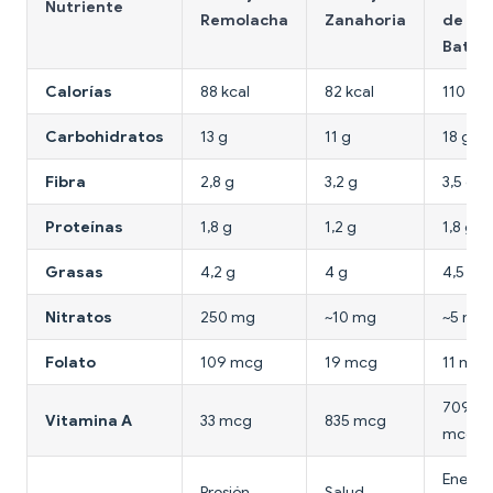
Nutriente
Remolacha
Zanahoria
de
Batat
Calorías
88 kcal
82 kcal
110 kca
Carbohidratos
13 g
11 g
18 g
Fibra
2,8 g
3,2 g
3,5 g
Proteínas
1,8 g
1,2 g
1,8 g
Grasas
4,2 g
4 g
4,5 g
Nitratos
250 mg
~10 mg
~5 mg
Folato
109 mcg
19 mcg
11 mcg
709
Vitamina A
33 mcg
835 mcg
mcg
Energía
Presión
Salud