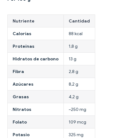
Nutriente
Cantidad
Calorías
88 kcal
Proteínas
1,8 g
Hidratos de carbono
13 g
Fibra
2,8 g
Azúcares
8,2 g
Grasas
4,2 g
Nitratos
~250 mg
Folato
109 mcg
Potasio
325 mg