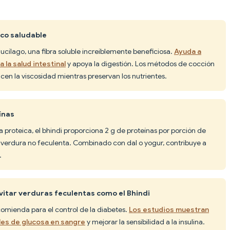
oco saludable
mucílago, una fibra soluble increíblemente beneficiosa.
Ayuda a
 la salud intestinal
y apoya la digestión. Los métodos de cocción
en la viscosidad mientras preservan los nutrientes.
ínas
 proteica, el bhindi proporciona 2 g de proteínas por porción de
a verdura no feculenta. Combinado con dal o yogur, contribuye a
.
vitar verduras feculentas como el Bhindi
ecomienda para el control de la diabetes.
Los estudios muestran
eles de glucosa en sangre
y mejorar la sensibilidad a la insulina.