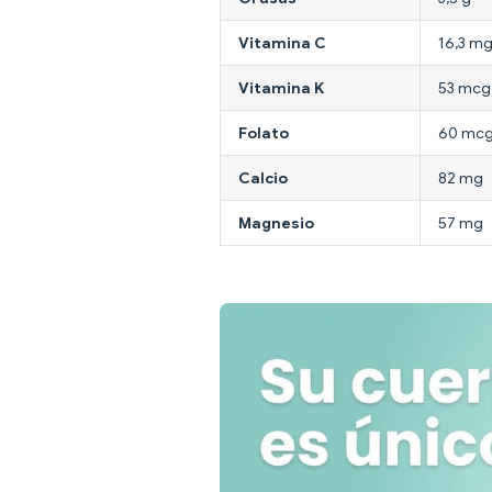
Vitamina C
16,3 m
Vitamina K
53 mcg
Folato
60 mc
Calcio
82 mg
Magnesio
57 mg