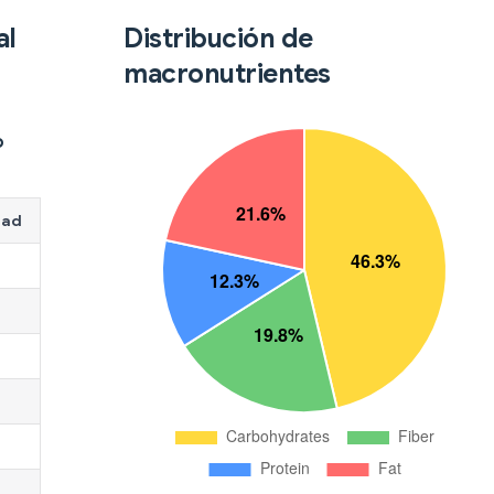
al
Distribución de
macronutrientes
o
dad