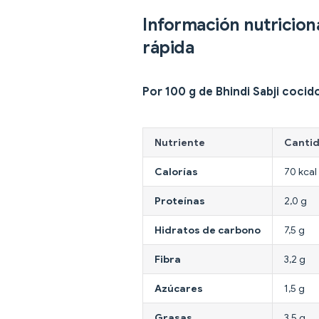
Información nutricion
rápida
Por 100 g de Bhindi Sabji cocid
Nutriente
Canti
Calorías
70 kcal
Proteínas
2,0 g
Hidratos de carbono
7,5 g
Fibra
3,2 g
Azúcares
1,5 g
Grasas
3,5 g