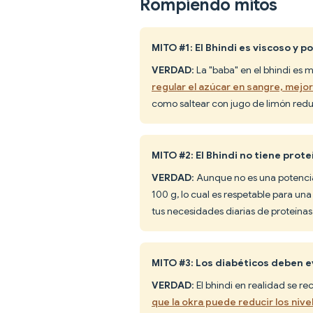
Rompiendo mitos
MITO #1: El Bhindi es viscoso y p
VERDAD
: La "baba" en el bhindi es 
regular el azúcar en sangre, mejora
como saltear con jugo de limón reduc
MITO #2: El Bhindi no tiene prote
VERDAD
: Aunque no es una potencia
100 g, lo cual es respetable para un
tus necesidades diarias de proteínas
MITO #3: Los diabéticos deben e
VERDAD
: El bhindi en realidad se r
que la okra puede reducir los niv