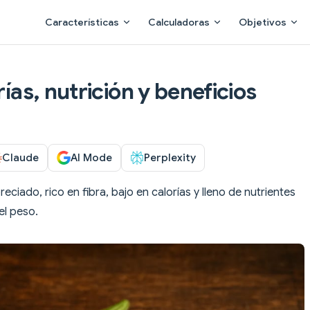
Main Navigation
Características
Calculadoras
Objetivos
rías, nutrición y beneficios
Claude
AI Mode
Perplexity
eciado, rico en fibra, bajo en calorías y lleno de nutrientes
el peso.