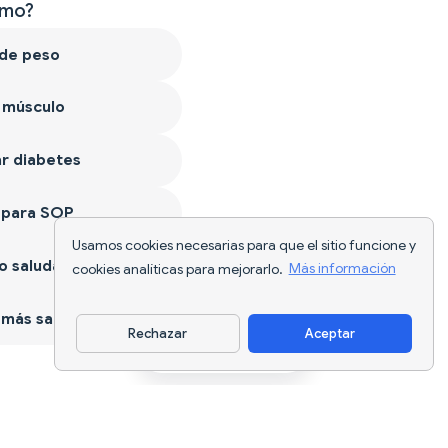
mo?
 de peso
 músculo
r diabetes
 para SOP
Usamos cookies necesarias para que el sitio funcione y
 saludable
cookies analíticas para mejorarlo.
Más información
más sano
Rechazar
Aceptar
Descargar app