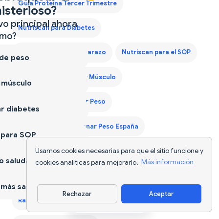
Guía Proteína Tercer Trimestre
isterioso?
vo principal ahora
Nutriscan para Diabetes
mo?
Nutriscan para el Embarazo
Nutriscan para el SOP
 de peso
Nutriscan para Ganar Músculo
 músculo
Nutriscan para Perder Peso
r diabetes
Plan de Dieta para Ganar Peso España
 para SOP
Usamos cookies necesarias para que el sitio funcione y
Plan de Dieta para Hombres de 40 Años
 saludable
cookies analíticas para mejorarlo.
Más información
Plan Dieta Keto
Rastreador de Alimentos con IA
más sano
Rechazar
Aceptar
Rastreador de Calorías
Rastreador de Nutrición
Descargar app