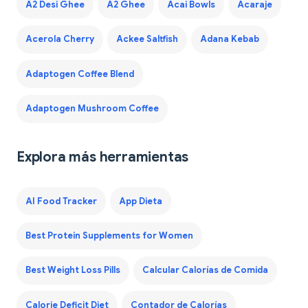
A2 Desi Ghee
A2 Ghee
Acai Bowls
Acaraje
Acerola Cherry
Ackee Saltfish
Adana Kebab
Adaptogen Coffee Blend
Adaptogen Mushroom Coffee
Explora más herramientas
AI Food Tracker
App Dieta
Best Protein Supplements for Women
Best Weight Loss Pills
Calcular Calorías de Comida
Calorie Deficit Diet
Contador de Calorías