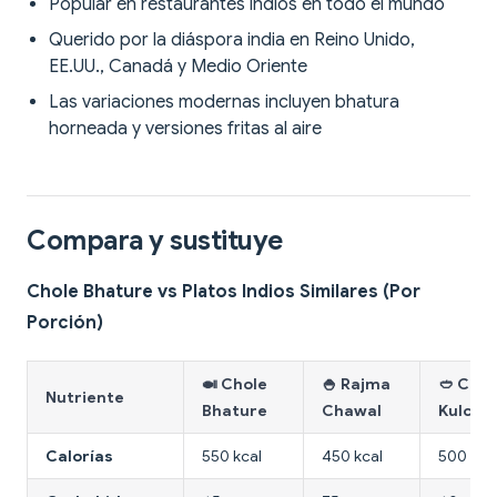
Popular en restaurantes indios en todo el mundo
Querido por la diáspora india en Reino Unido,
EE.UU., Canadá y Medio Oriente
Las variaciones modernas incluyen bhatura
horneada y versiones fritas al aire
Compara y sustituye
Chole Bhature vs Platos Indios Similares (Por
Porción)
🍛 Chole
🍚 Rajma
🥙 Chol
Nutriente
Bhature
Chawal
Kulcha
Calorías
550 kcal
450 kcal
500 kca