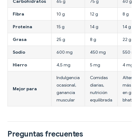
Carbohidratos
65 g
75 g
60 g
Fibra
10 g
12 g
8 g
Proteína
15 g
14 g
14 g
Grasa
25 g
8 g
22 g
Sodio
600 mg
450 mg
550 mg
Hierro
4,5 mg
5 mg
4 mg
Indulgencia
Comidas
Alternat
ocasional,
diarias,
más baj
Mejor para
ganancia
nutrición
en grasa
muscular
equilibrada
bhature
Preguntas frecuentes