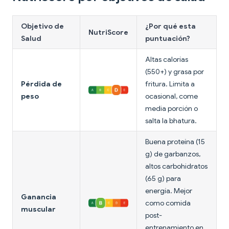
Objetivo de
¿Por qué esta
NutriScore
Salud
puntuación?
Altas calorías
(550+) y grasa por
Pérdida de
fritura. Limita a
peso
ocasional, come
media porción o
salta la bhatura.
Buena proteína (15
g) de garbanzos,
altos carbohidratos
(65 g) para
energía. Mejor
Ganancia
como comida
muscular
post-
entrenamiento en