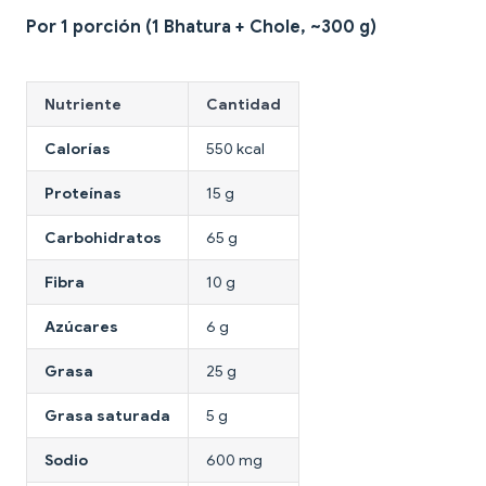
Por 1 porción (1 Bhatura + Chole, ~300 g)
Nutriente
Cantidad
Calorías
550 kcal
Proteínas
15 g
Carbohidratos
65 g
Fibra
10 g
Azúcares
6 g
Grasa
25 g
Grasa saturada
5 g
Sodio
600 mg