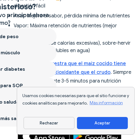
isterioso?
digestión fácil
vo principal ahora
Asar: Mejora el sabor, pérdida mínima de nutrientes
mo?
Vapor: Máxima retención de nutrientes (mejor
método)
 de peso
Evitar: Freír (añade calorías excesivas), sobre-hervir
(lixivia vitaminas solubles en agua)
 músculo
La investigación muestra que el maíz cocido tiene
r diabetes
mayor capacidad antioxidante que el crudo
. Siempre
cocinar el maíz durante 3-5 minutos para nutrición
 para SOP
óptima y seguridad.
Usamos cookies necesarias para que el sitio funcione y
 saludable
cookies analíticas para mejorarlo.
Más información
más sano
Rechazar
Aceptar
Descargar app