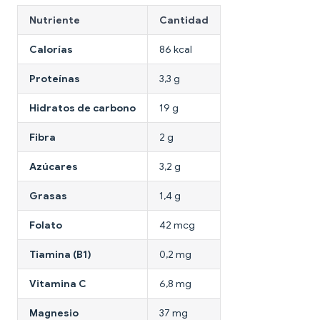
Nutriente
Cantidad
Calorías
86 kcal
Proteínas
3,3 g
Hidratos de carbono
19 g
Fibra
2 g
Azúcares
3,2 g
Grasas
1,4 g
Folato
42 mcg
Tiamina (B1)
0,2 mg
Vitamina C
6,8 mg
Magnesio
37 mg