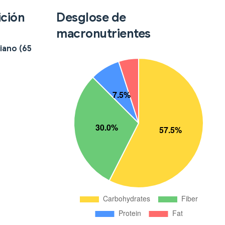
ición
Desglose de
macronutrientes
iano (65