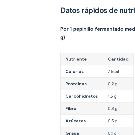
Datos rápidos de nutr
Por 1 pepinillo fermentado med
g)
Nutriente
Cantidad
Calorías
7 kcal
Proteínas
0,2 g
Carbohidratos
1,5 g
Fibra
0,8 g
Azúcares
0,5 g
Grasa
0,1 g