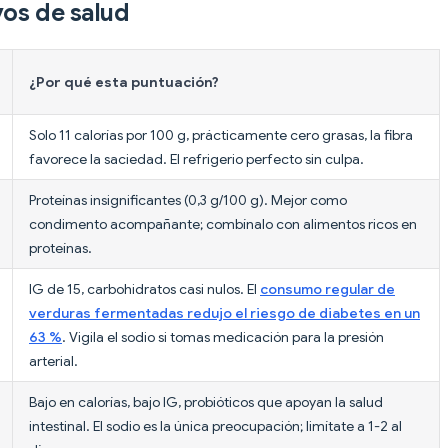
vos de salud
¿Por qué esta puntuación?
Solo 11 calorías por 100 g, prácticamente cero grasas, la fibra
favorece la saciedad. El refrigerio perfecto sin culpa.
Proteínas insignificantes (0,3 g/100 g). Mejor como
condimento acompañante; combínalo con alimentos ricos en
proteínas.
IG de 15, carbohidratos casi nulos. El
consumo regular de
verduras fermentadas redujo el riesgo de diabetes en un
63 %
. Vigila el sodio si tomas medicación para la presión
arterial.
Bajo en calorías, bajo IG, probióticos que apoyan la salud
intestinal. El sodio es la única preocupación; limítate a 1-2 al