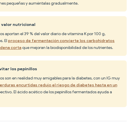
ones pequeñas y auméntalas gradualmente.
 valor nutricional
s aportan el 39 % del valor diario de vitamina K por 100 g,
s. El
proceso de fermentación convierte los carbohidratos
adena corta
que mejoran la biodisponibilidad de los nutrientes.
itar los pepinillos
os son en realidad muy amigables para la diabetes, con un IG muy
erduras encurtidas redujo el riesgo de diabetes hasta en un
ctivo. El ácido acético de los pepinillos fermentados ayuda a