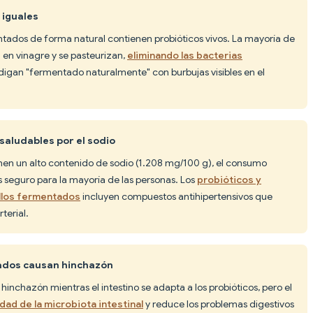
 iguales
entados de forma natural contienen probióticos vivos. La mayoría de
n en vinagre y se pasteurizan,
eliminando las bacterias
digan "fermentado naturalmente" con burbujas visibles en el
 saludables por el sodio
enen un alto contenido de sodio (1.208 mg/100 g), el consumo
es seguro para la mayoría de las personas. Los
probióticos y
illos fermentados
incluyen compuestos antihipertensivos que
terial.
tados causan hinchazón
hinchazón mientras el intestino se adapta a los probióticos, pero el
dad de la microbiota intestinal
y reduce los problemas digestivos