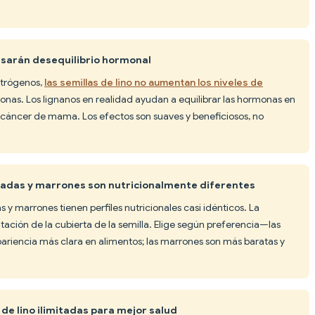
ausarán desequilibrio hormonal
strógenos,
las semillas de lino no aumentan los niveles de
sonas. Los lignanos en realidad ayudan a equilibrar las hormonas en
e cáncer de mama. Los efectos son suaves y beneficiosos, no
oradas y marrones son nutricionalmente diferentes
as y marrones tienen perfiles nutricionales casi idénticos. La
tación de la cubierta de la semilla. Elige según preferencia—las
ariencia más clara en alimentos; las marrones son más baratas y
de lino ilimitadas para mejor salud