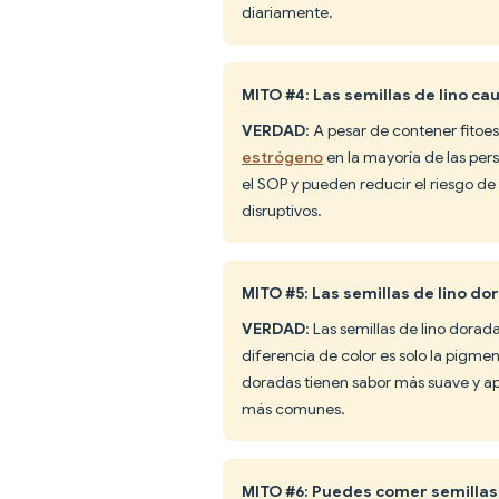
diariamente.
MITO #4: Las semillas de lino c
VERDAD
: A pesar de contener fitoe
estrógeno
en la mayoría de las per
el SOP y pueden reducir el riesgo d
disruptivos.
MITO #5: Las semillas de lino d
VERDAD
: Las semillas de lino dorad
diferencia de color es solo la pigmen
doradas tienen sabor más suave y ap
más comunes.
MITO #6: Puedes comer semillas 