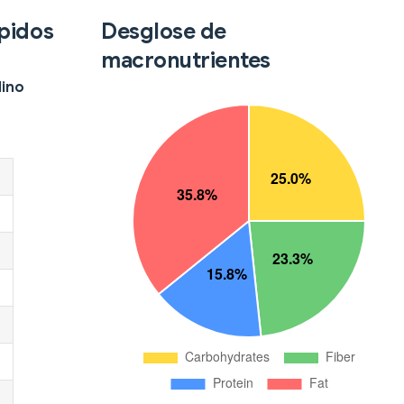
ápidos
Desglose de
macronutrientes
lino