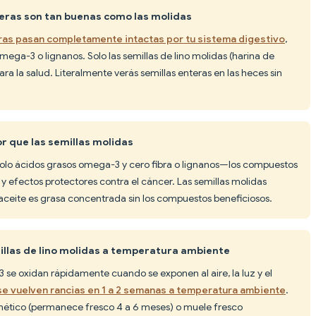
nteras son tan buenas como las molidas
teras pasan completamente intactas por tu sistema digestivo
,
ga-3 o lignanos. Solo las semillas de lino molidas (harina de
ara la salud. Literalmente verás semillas enteras en las heces sin
or que las semillas molidas
e solo ácidos grasos omega-3 y cero fibra o lignanos—los compuestos
 y efectos protectores contra el cáncer. Las semillas molidas
 aceite es grasa concentrada sin los compuestos beneficiosos.
llas de lino molidas a temperatura ambiente
 se oxidan rápidamente cuando se exponen al aire, la luz y el
 se vuelven rancias en 1 a 2 semanas a temperatura ambiente
.
rmético (permanece fresco 4 a 6 meses) o muele fresco