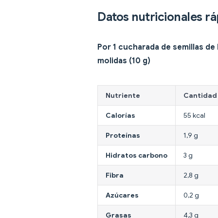
Datos nutricionales r
Por 1 cucharada de semillas de 
molidas (10 g)
Nutriente
Cantidad
Calorías
55 kcal
Proteínas
1,9 g
Hidratos carbono
3 g
Fibra
2,8 g
Azúcares
0,2 g
Grasas
4,3 g