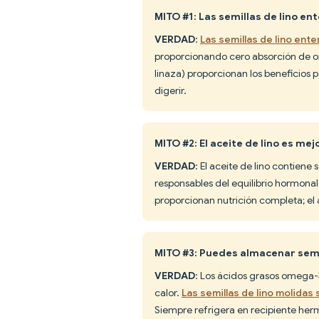
MITO #1: Las semillas de lino e
VERDAD
:
Las semillas de lino en
proporcionando cero absorción de ome
linaza) proporcionan los beneficios p
digerir.
MITO #2: El aceite de lino es mej
VERDAD
: El aceite de lino contien
responsables del equilibrio hormonal
proporcionan nutrición completa; el
MITO #3: Puedes almacenar semi
VERDAD
: Los ácidos grasos omega-3
calor.
Las semillas de lino molidas
Siempre refrigera en recipiente he