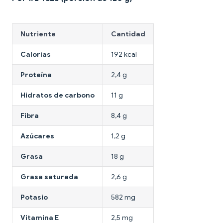
Nutriente
Cantidad
Calorías
192 kcal
Proteína
2,4 g
Hidratos de carbono
11 g
Fibra
8,4 g
Azúcares
1,2 g
Grasa
18 g
Grasa saturada
2,6 g
Potasio
582 mg
Vitamina E
2,5 mg