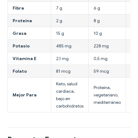
Fibra
7 g
6 g
0 g
Proteína
2 g
8 g
10 
Grasa
15 g
10 g
0,4
Potasio
485 mg
228 mg
141
Vitamina E
2,1 mg
0,5 mg
0,0
Folato
81 mcg
59 mcg
7 
Keto, salud
Alt
Proteína,
cardíaca,
pro
Mejor Para
vegetariano,
bajo en
pér
mediterráneo
carbohidratos
de 