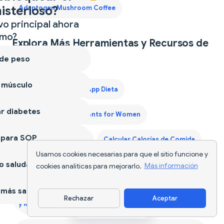
isterioso?
Adaptogen Mushroom Coffee
vo principal ahora
mo?
Explora Más Herramientas y Recursos de
Nutrición
 de peso
 músculo
AI Food Tracker
App Dieta
r diabetes
Best Protein Supplements for Women
 para SOP
Best Weight Loss Pills
Calcular Calorías de Comida
Usamos cookies necesarias para que el sitio funcione y
 saludable
Calorie Deficit Diet
Contador de Calorías
cookies analíticas para mejorarlo.
Más información
más sano
Contador de Calorías Activado por Voz - Di tus Comidas
Rechazar
Aceptar
y Rastrea Nutrición Sin Manos — 2026
Descargar app