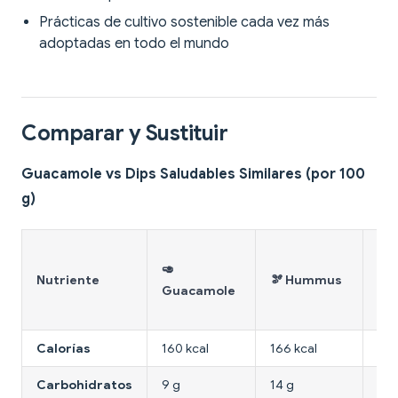
Prácticas de cultivo sostenible cada vez más
adoptadas en todo el mundo
Comparar y Sustituir
Guacamole vs Dips Saludables Similares (por 100
g)
🥄 
🥑
de
Nutriente
🫘 Hummus
Guacamole
Yo
Gr
Calorías
160 kcal
166 kcal
59 
Carbohidratos
9 g
14 g
3,6