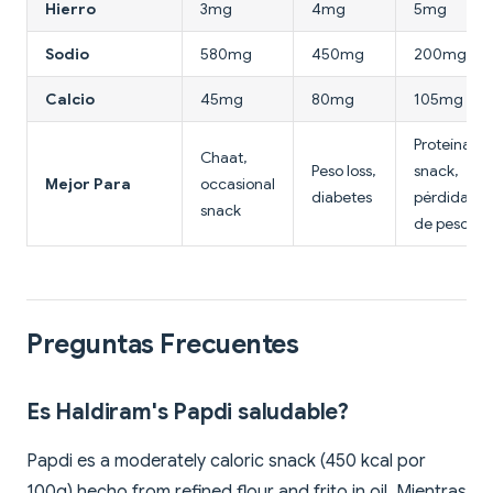
Hierro
3mg
4mg
5mg
Sodio
580mg
450mg
200mg
Calcio
45mg
80mg
105mg
Proteínas
Chaat,
Peso loss,
snack,
Mejor Para
occasional
diabetes
pérdida
snack
de peso
Preguntas Frecuentes
Es Haldiram's Papdi saludable?
Papdi es a moderately caloric snack (450 kcal por
100g) hecho from refined flour and frito in oil. Mientras