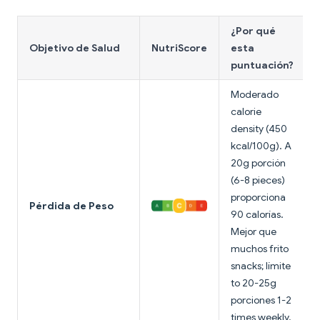
¿Por qué
Objetivo de Salud
NutriScore
esta
puntuación?
Moderado
calorie
density (450
kcal/100g). A
20g porción
(6-8 pieces)
proporciona
Pérdida de Peso
90 calorías.
Mejor que
muchos frito
snacks; límite
to 20-25g
porciones 1-2
times weekly.