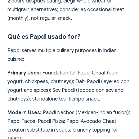
2 hours después eating; elegir whole wheat or
multigrain alternatives; consider as occasional treat
(monthly), not regular snack.
Qué es Papdi usado for?
Papdi serves multiple culinary purposes in Indian
cuisine:
Primary Uses:
Foundation for Papdi Chaat (con
yogurt, chickpeas, chutneys); Dahi Papdi (layered con
yogurt and spices); Sev Papdi (topped con sev and
chutneys); standalone tea-tiempo snack.
Modern Uses:
Papdi Nachos (Mexican-Indian fusion);
Papdi Tacos; Papdi Pizza; Papdi Avocado Chaat;
crouton substitute in soups; crunchy topping for
salads.