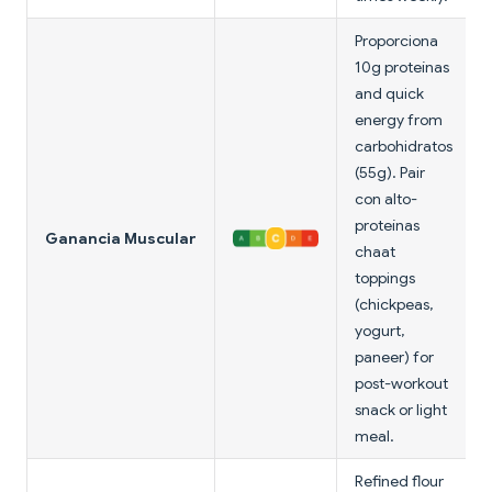
Proporciona
10g proteínas
and quick
energy from
carbohidratos
(55g). Pair
con alto-
proteínas
Ganancia Muscular
chaat
toppings
(chickpeas,
yogurt,
paneer) for
post-workout
snack or light
meal.
Refined flour