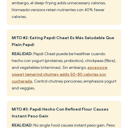
embargo, el deep-frying adds unnecessary calorías.
Horneado versions retain nutrientes con 40% fewer
calorías.
MITO #2: Eating Papdi Chaat Es Más Saludable Que
Plain Papdi
REALIDAD:
Papdi Chaat puede be healthier cuando
hecho con yogurt (proteínas, probiotics), chickpeas (fibra),
and vegetables (vitaminas). Sin embargo,
excessive
sweet tamarind chutney adds 50-80 calorías por
cucharada
. Control chutney porciones; emphasize yogurt
and veggies.
MITO #3: Papdi Hecho Con Refined Flour Causes
Instant Peso Gain
REALIDAD:
No single food causes instant peso gain. Peso