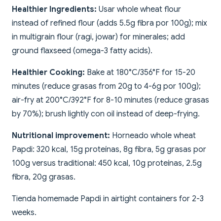
Healthier Ingredients:
Usar whole wheat flour
instead of refined flour (adds 5.5g fibra por 100g); mix
in multigrain flour (ragi, jowar) for minerales; add
ground flaxseed (omega-3 fatty acids).
Healthier Cooking:
Bake at 180°C/356°F for 15-20
minutes (reduce grasas from 20g to 4-6g por 100g);
air-fry at 200°C/392°F for 8-10 minutes (reduce grasas
by 70%); brush lightly con oil instead of deep-frying.
Nutritional improvement:
Horneado whole wheat
Papdi: 320 kcal, 15g proteínas, 8g fibra, 5g grasas por
100g versus traditional: 450 kcal, 10g proteínas, 2.5g
fibra, 20g grasas.
Tienda homemade Papdi in airtight containers for 2-3
weeks.