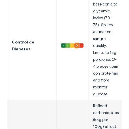
base con alto
glycemic
index (70-
75). Spikes
azúcar en
sangre
Control de
quickly.
Diabetes
Límite to 15g
porciones (3-
4 pieces), pair
con proteínas
and fibra,
monitor
glucose.
Refined
carbohidratos
(55g por
100g) affect