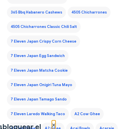
365 Bbq Habanero Cashews
4505 Chicharrones
4505 Chicharrones Classic Chili Salt
7 Eleven Japan Crispy Corn Cheese
7 Eleven Japan Egg Sandwich
7 Eleven Japan Matcha Cookie
7 Eleven Japan Onigiri Tuna Mayo
7 Eleven Japan Tamago Sando
7 Eleven Laredo Walking Taco
A2 Cow Ghee
×
sbloquear el
A2 Desi Ghee
A2 Ghee
Acai Bowls
Acaraje