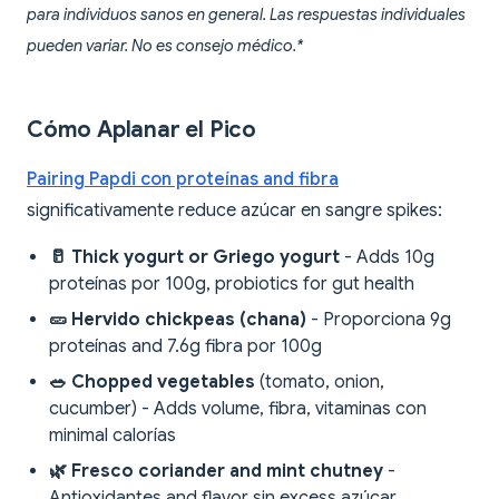
para individuos sanos en general. Las respuestas individuales
pueden variar. No es consejo médico.*
Cómo Aplanar el Pico
Pairing Papdi con proteínas and fibra
significativamente reduce azúcar en sangre spikes:
🥛 Thick yogurt or Griego yogurt
- Adds 10g
proteínas por 100g, probiotics for gut health
🥒 Hervido chickpeas (chana)
- Proporciona 9g
proteínas and 7.6g fibra por 100g
🥗 Chopped vegetables
(tomato, onion,
cucumber) - Adds volume, fibra, vitaminas con
minimal calorías
🌿 Fresco coriander and mint chutney
-
Antioxidantes and flavor sin excess azúcar