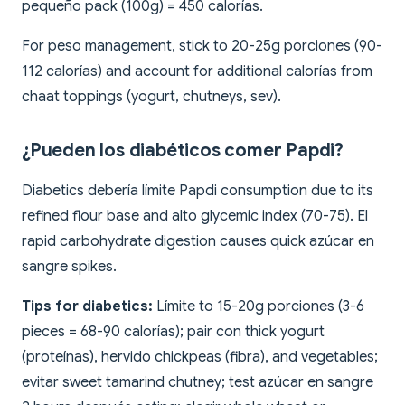
pequeño pack (100g) = 450 calorías.
For peso management, stick to 20-25g porciones (90-
112 calorías) and account for additional calorías from
chaat toppings (yogurt, chutneys, sev).
¿Pueden los diabéticos comer Papdi?
Diabetics debería límite Papdi consumption due to its
refined flour base and alto glycemic index (70-75). El
rapid carbohydrate digestion causes quick azúcar en
sangre spikes.
Tips for diabetics:
Límite to 15-20g porciones (3-6
pieces = 68-90 calorías); pair con thick yogurt
(proteínas), hervido chickpeas (fibra), and vegetables;
evitar sweet tamarind chutney; test azúcar en sangre