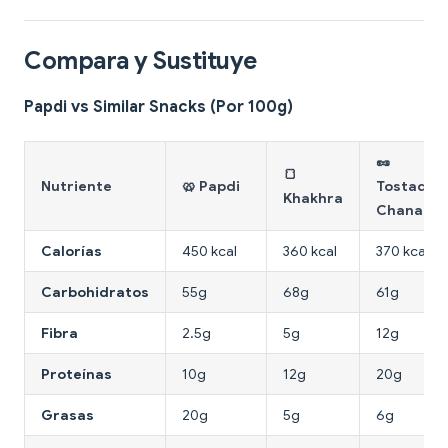
Compara y Sustituye
Papdi vs Similar Snacks (Por 100g)
🥜
🍞
Nutriente
🥨 Papdi
Tostado
Khakhra
Chana
Calorías
450 kcal
360 kcal
370 kcal
Carbohidratos
55g
68g
61g
Fibra
2.5g
5g
12g
Proteínas
10g
12g
20g
Grasas
20g
5g
6g