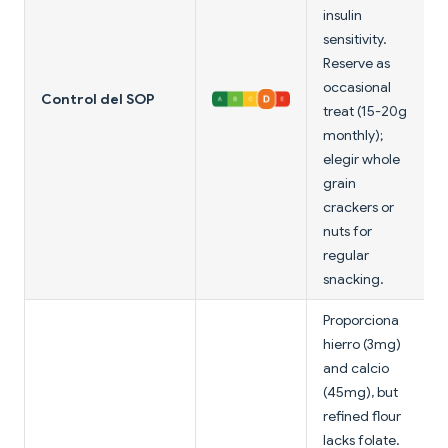
insulin
sensitivity.
Reserve as
occasional
Control del SOP
treat (15-20g
monthly);
elegir whole
grain
crackers or
nuts for
regular
snacking.
Proporciona
hierro (3mg)
and calcio
(45mg), but
refined flour
lacks folate.