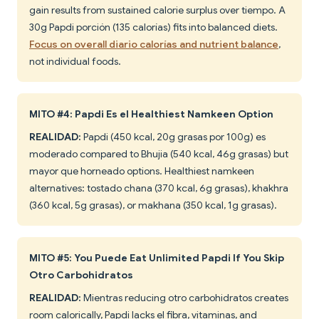
gain results from sustained calorie surplus over tiempo. A
30g Papdi porción (135 calorías) fits into balanced diets.
Focus on overall diario calorías and nutrient balance
,
not individual foods.
MITO #4: Papdi Es el Healthiest Namkeen Option
REALIDAD:
Papdi (450 kcal, 20g grasas por 100g) es
moderado compared to Bhujia (540 kcal, 46g grasas) but
mayor que horneado options. Healthiest namkeen
alternatives: tostado chana (370 kcal, 6g grasas), khakhra
(360 kcal, 5g grasas), or makhana (350 kcal, 1g grasas).
MITO #5: You Puede Eat Unlimited Papdi If You Skip
Otro Carbohidratos
REALIDAD:
Mientras reducing otro carbohidratos creates
room calorically, Papdi lacks el fibra, vitaminas, and