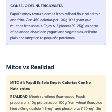
CONSEJO DEL NUTRICIONISTA
Papdi's crispy texture comes from refined flour rolled thin
and frito. Con 450 calorías por 100g, it's lighter que
muchos frito snacks. Enjoy 6-8 pieces (20-25g) as parte
of balanced chaat con yogurt and vegetables, or límite
plain consumption to pequeño porciones.
Mitos vs Realidad
MITO #1: Papdi Es Solo Empty Calorías Con No
Nutrientes
REALIDAD:
Mientras refined flour-based, Papdi
proporciona 10g proteínas por 100g from wheat flour, plus
hierro (3mg), calcio (45mg), and phosphorus (120mg). Sin