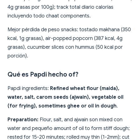
4g grasas por 100g); track total diario calorías
incluyendo todo chaat components.
Mejor pérdida de peso snacks: tostado makhana (350
kcal, 1g grasas), air-popped popcorn (387 kcal, 4g
grasas), cucumber slices con hummus (50 kcal por
porción).
Qué es Papdi hecho of?
Papdi ingredients:
Refined wheat flour (maida),
water, salt, carom seeds (ajwain), vegetable oil
(for frying), sometimes ghee or oil in dough
.
Preparation:
Flour, salt, and ajwain son mixed con
water and pequeño amount of oil to form stiff dough;
rested for 15-20 minutes; rolled muy thin (1-2mm); cut