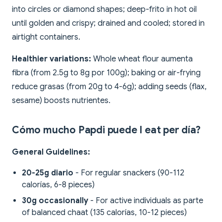
into circles or diamond shapes; deep-frito in hot oil
until golden and crispy; drained and cooled; stored in
airtight containers.
Healthier variations:
Whole wheat flour aumenta
fibra (from 2.5g to 8g por 100g); baking or air-frying
reduce grasas (from 20g to 4-6g); adding seeds (flax,
sesame) boosts nutrientes.
Cómo mucho Papdi puede I eat per día?
General Guidelines:
20-25g diario
- For regular snackers (90-112
calorías, 6-8 pieces)
30g occasionally
- For active individuals as parte
of balanced chaat (135 calorías, 10-12 pieces)