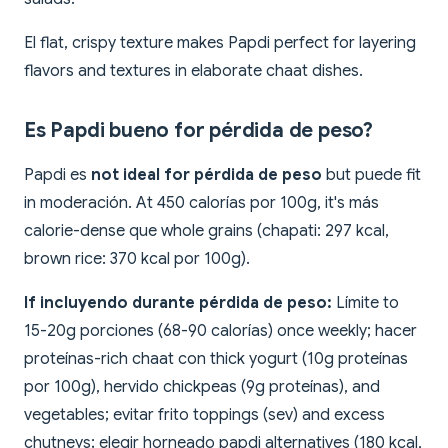
El flat, crispy texture makes Papdi perfect for layering
flavors and textures in elaborate chaat dishes.
Es Papdi bueno for pérdida de peso?
Papdi es
not ideal for pérdida de peso
but puede fit
in moderación. At 450 calorías por 100g, it's más
calorie-dense que whole grains (chapati: 297 kcal,
brown rice: 370 kcal por 100g).
If incluyendo durante pérdida de peso:
Límite to
15-20g porciones (68-90 calorías) once weekly; hacer
proteínas-rich chaat con thick yogurt (10g proteínas
por 100g), hervido chickpeas (9g proteínas), and
vegetables; evitar frito toppings (sev) and excess
chutneys; elegir horneado papdi alternatives (180 kcal,