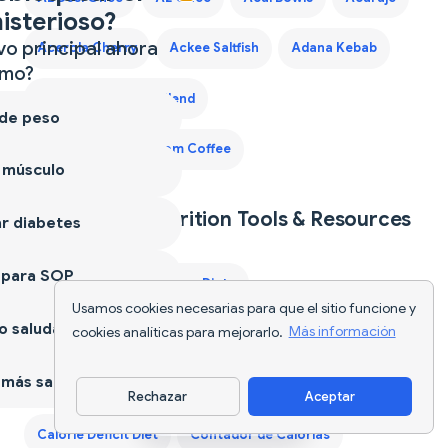
isterioso?
vo principal ahora
Acerola Cherry
Ackee Saltfish
Adana Kebab
mo?
Adaptogen Coffee Blend
 de peso
Adaptogen Mushroom Coffee
 músculo
Explore Más Nutrition Tools & Resources
r diabetes
 para SOP
AI Food Tracker
App Dieta
Usamos cookies necesarias para que el sitio funcione y
 saludable
cookies analíticas para mejorarlo.
Más información
Best Protein Supplements for Women
más sano
Best Weight Loss Pills
Calcular Calorías de Comida
Rechazar
Aceptar
Descargar app
Calorie Deficit Diet
Contador de Calorías