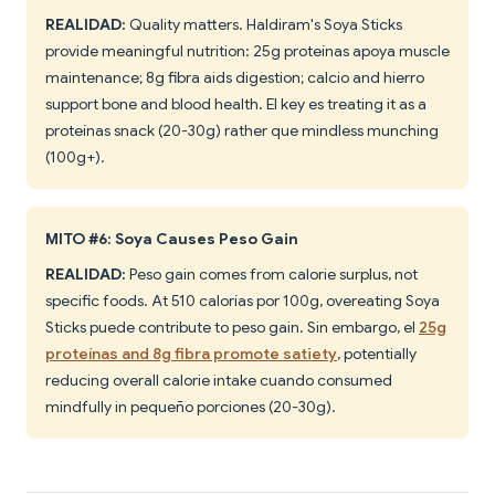
REALIDAD:
Quality matters. Haldiram's Soya Sticks
provide meaningful nutrition: 25g proteínas apoya muscle
maintenance; 8g fibra aids digestion; calcio and hierro
support bone and blood health. El key es treating it as a
proteínas snack (20-30g) rather que mindless munching
(100g+).
MITO #6: Soya Causes Peso Gain
REALIDAD:
Peso gain comes from calorie surplus, not
specific foods. At 510 calorías por 100g, overeating Soya
Sticks puede contribute to peso gain. Sin embargo, el
25g
proteínas and 8g fibra promote satiety
, potentially
reducing overall calorie intake cuando consumed
mindfully in pequeño porciones (20-30g).