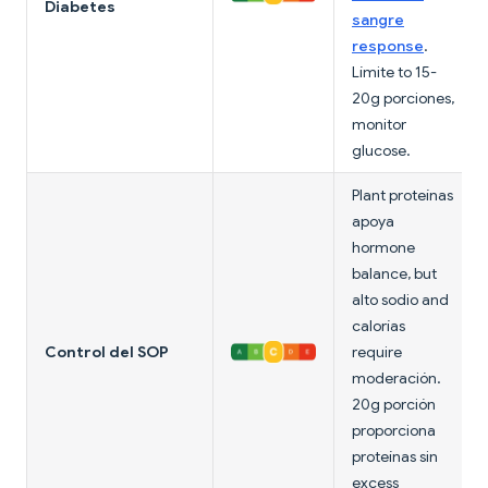
Diabetes
sangre
response
.
Límite to 15-
20g porciones,
monitor
glucose.
Plant proteínas
apoya
hormone
balance, but
alto sodio and
calorías
Control del SOP
require
moderación.
20g porción
proporciona
proteínas sin
excess