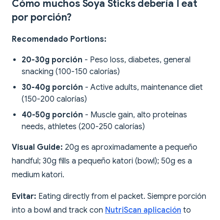
Cómo muchos Soya Sticks debería I eat
por porción?
Recomendado Portions:
20-30g porción
- Peso loss, diabetes, general
snacking (100-150 calorías)
30-40g porción
- Active adults, maintenance diet
(150-200 calorías)
40-50g porción
- Muscle gain, alto proteínas
needs, athletes (200-250 calorías)
Visual Guide:
20g es aproximadamente a pequeño
handful; 30g fills a pequeño katori (bowl); 50g es a
medium katori.
Evitar:
Eating directly from el packet. Siempre porción
into a bowl and track con
NutriScan aplicación
to