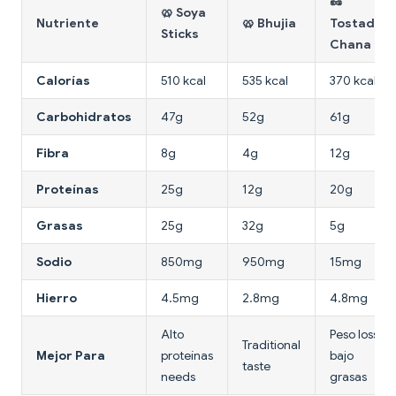
🥜
🥨 Soya
Nutriente
🥨 Bhujia
Tostado
Sticks
Chana
Calorías
510 kcal
535 kcal
370 kcal
Carbohidratos
47g
52g
61g
Fibra
8g
4g
12g
Proteínas
25g
12g
20g
Grasas
25g
32g
5g
Sodio
850mg
950mg
15mg
Hierro
4.5mg
2.8mg
4.8mg
Alto
Peso loss,
Traditional
Mejor Para
proteínas
bajo
taste
needs
grasas