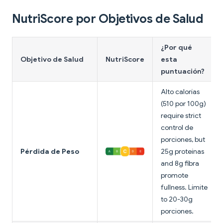
NutriScore por Objetivos de Salud
¿Por qué
Objetivo de Salud
NutriScore
esta
puntuación?
Alto calorías
(510 por 100g)
require strict
control de
porciones, but
Pérdida de Peso
25g proteínas
and 8g fibra
promote
fullness. Límite
to 20-30g
porciones.