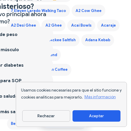
isterioso?
7 Eleven Laredo Walking Taco
A2 Cow Ghee
vo principal ahora
mo?
A2 Desi Ghee
A2 Ghee
Acai Bowls
Acaraje
 de peso
Acerola Cherry
Ackee Saltfish
Adana Kebab
 músculo
Adaptogen Coffee Blend
r diabetes
Adaptogen Mushroom Coffee
 para SOP
Explore Más Nutrition Tools & Resources
Usamos cookies necesarias para que el sitio funcione y
 saludable
cookies analíticas para mejorarlo.
Más información
AI Food Tracker
App Dieta
más sano
Rechazar
Aceptar
Descargar app
Best Protein Supplements for Women