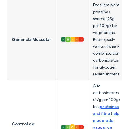
Excellent plant
proteínas
source (25g
por 100g) for
vegetarians.
Ganancia Muscular
Bueno post-
workout snack
combined con
carbohidratos
for glycogen
replenishment.
Alto
carbohidratos
(47g por 100g)
but
proteínas
and fibra help
moderado
Control de
azúcar en