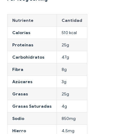
Nutriente
Cantidad
Calorías
510 kcal
Proteínas
25g
Carbohidratos
47g
Fibra
8g
Azúcares
3g
Grasas
25g
Grasas Saturadas
4g
Sodio
850mg
Hierro
4.5mg