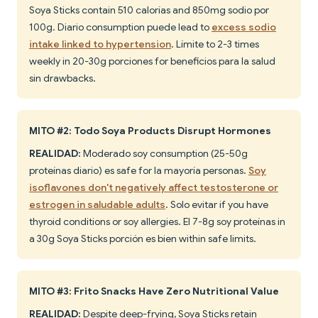
Soya Sticks contain 510 calorías and 850mg sodio por
100g. Diario consumption puede lead to
excess sodio
intake linked to hypertension
. Límite to 2-3 times
weekly in 20-30g porciones for beneficios para la salud
sin drawbacks.
MITO #2: Todo Soya Products Disrupt Hormones
REALIDAD:
Moderado soy consumption (25-50g
proteínas diario) es safe for la mayoría personas.
Soy
isoflavones don't negatively affect testosterone or
estrogen in saludable adults
. Solo evitar if you have
thyroid conditions or soy allergies. El 7-8g soy proteínas in
a 30g Soya Sticks porción es bien within safe limits.
MITO #3: Frito Snacks Have Zero Nutritional Value
REALIDAD:
Despite deep-frying, Soya Sticks retain