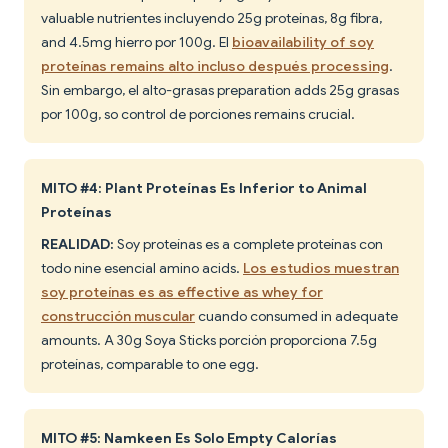
valuable nutrientes incluyendo 25g proteínas, 8g fibra,
and 4.5mg hierro por 100g. El
bioavailability of soy
proteínas remains alto incluso después processing
.
Sin embargo, el alto-grasas preparation adds 25g grasas
por 100g, so control de porciones remains crucial.
MITO #4: Plant Proteínas Es Inferior to Animal
Proteínas
REALIDAD:
Soy proteínas es a complete proteínas con
todo nine esencial amino acids.
Los estudios muestran
soy proteínas es as effective as whey for
construcción muscular
cuando consumed in adequate
amounts. A 30g Soya Sticks porción proporciona 7.5g
proteínas, comparable to one egg.
MITO #5: Namkeen Es Solo Empty Calorías