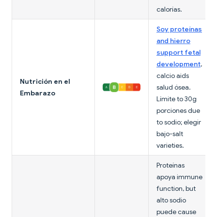
calorías.
Soy proteínas
and hierro
support fetal
development
,
calcio aids
Nutrición en el
salud ósea.
Embarazo
Límite to 30g
porciones due
to sodio; elegir
bajo-salt
varieties.
Proteínas
apoya immune
function, but
alto sodio
puede cause