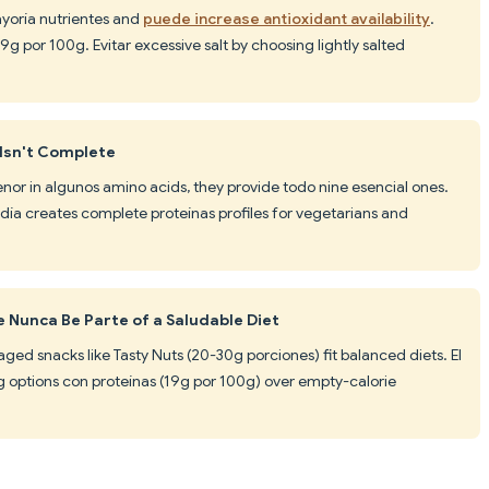
yoría nutrientes and
puede increase antioxidant availability
.
9g por 100g. Evitar excessive salt by choosing lightly salted
 Isn't Complete
or in algunos amino acids, they provide todo nine esencial ones.
día creates complete proteínas profiles for vegetarians and
 Nunca Be Parte of a Saludable Diet
ed snacks like Tasty Nuts (20-30g porciones) fit balanced diets. El
g options con proteínas (19g por 100g) over empty-calorie