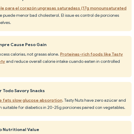
le para el corazón ungrasas saturadass (17g monounsaturated
e puede menor bad cholesterol. El issue es control de porciones
elves.
empre Cause Peso Gain
ess calorías, not grasas alone.
Proteínas-rich foods like Tasty
ety
and reduce overall calorie intake cuando eaten in controlled
ar Todo Savory Snacks
e fats slow glucose absorption
. Tasty Nuts have zero azúcar and
 suitable for diabetics in 20-25g porciones paired con vegetables.
 Nutritional Value