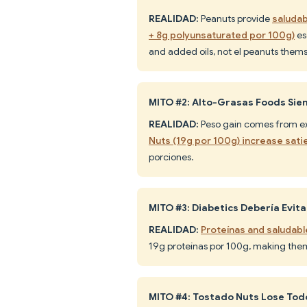
REALIDAD:
Peanuts provide
saludab
+ 8g polyunsaturated por 100g)
es
and added oils, not el peanuts thems
MITO #2: Alto-Grasas Foods Si
REALIDAD:
Peso gain comes from exc
Nuts (19g por 100g) increase sati
porciones.
MITO #3: Diabetics Debería Evit
REALIDAD:
Proteínas and saludabl
19g proteínas por 100g, making them
MITO #4: Tostado Nuts Lose Todo