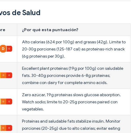
vos de Salud
ore
¿Por qué esta puntuación?
Alto calorías (624 por 100g) and grasas (42g). Límite to
20-30g porciones (125-187 cal) as proteínas-rich snack
(6g proteínas per 30g).
Excellent plant proteínas (19g por 100g) con saludable
fats. 30-40g porciones provide 6-8g proteínas;
combine con dairy for complete amino acids.
Zero azúcar, 19g proteínas slows glucose absorption.
Watch sodio; límite to 20-25g porciones paired con
vegetables.
Proteínas and saludable fats stabilize insulin. Monitor
porciones (20-25g) due to alto calorías; evitar eating