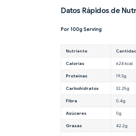
Datos Rápidos de Nutr
Por 100g Serving
Nutriente
Cantida
Calorías
624 kcal
Proteínas
19.3g
Carbohidratos
32.25g
Fibra
0.4g
Azúcares
0g
Grasas
42.2g