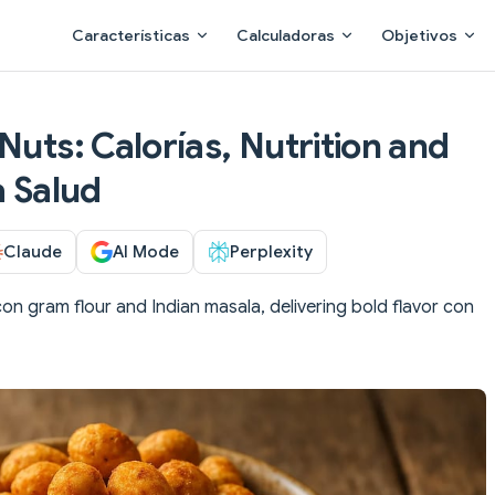
Main Navigation
Características
Calculadoras
Objetivos
Nuts: Calorías, Nutrition and
a Salud
Claude
AI Mode
Perplexity
n gram flour and Indian masala, delivering bold flavor con