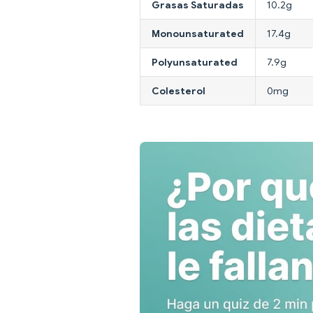
Grasas Saturadas
10.2g
Monounsaturated
17.4g
Polyunsaturated
7.9g
Colesterol
0mg