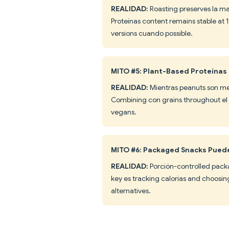
REALIDAD:
Roasting preserves la ma
Proteínas content remains stable at 1
versions cuando possible.
MITO #5: Plant-Based Proteínas
REALIDAD:
Mientras peanuts son men
Combining con grains throughout el 
vegans.
MITO #6: Packaged Snacks Puede
REALIDAD:
Porción-controlled packag
key es tracking calorías and choosin
alternatives.