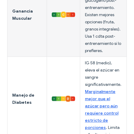
glucógeno post-
entrenamiento.
Ganancia
Existen mejores
Muscular
opciones (fruta,
granos integrales).
Usa 1 cdta post-
entrenamiento si lo
prefieres.
IG 58 (medio),
eleva el azúcar en
sangre
significativamente.
Marginalmente
Manejo de
mejor que el
Diabetes
azúcar pero aún
requiere control
estricto de
porciones
. Limita