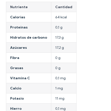
Nutriente
Cantidad
Calorías
64 kcal
Proteínas
0,1 g
Hidratos de carbono
17,3 g
Azúcares
17,2 g
Fibra
0 g
Grasas
0 g
Vitamina C
0,1 mg
Calcio
1 mg
Potasio
11 mg
Hierro
0,1 mg