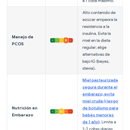
a 1 cdta máximo.
Alto contenido de
azúcar empeora la
resistencia a la
insulina. Evita la
Manejo de
miel en la dieta
PCOS
regular; elige
alternativas de
bajo IG (bayas,
stevia).
Miel pasteurizada
segura durante el
embarazo; evita
miel cruda (riesgo
Nutrición en
de botulismo para
Embarazo
bebés menores
de 1 año)
. Limita a
1-2 cdtas diarias