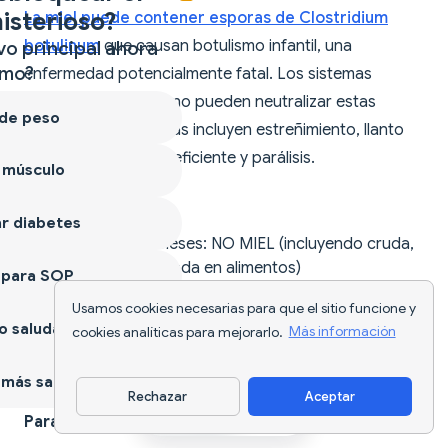
isterioso?
La miel puede contener esporas de Clostridium
botulinum
que causan botulismo infantil, una
vo principal ahora
mo?
enfermedad potencialmente fatal. Los sistemas
digestivos infantiles no pueden neutralizar estas
 de peso
esporas. Los síntomas incluyen estreñimiento, llanto
débil, alimentación deficiente y parálisis.
 músculo
Edades seguras:
r diabetes
Menores de 12 meses: NO MIEL (incluyendo cruda,
procesada, cocinada en alimentos)
 para SOP
12+ meses: Seguro introducir en pequeñas
Usamos cookies necesarias para que el sitio funcione y
cantidades
 saludable
cookies analíticas para mejorarlo.
Más información
Embarazo: Miel pasteurizada segura (evita cruda
por seguridad alimentaria general)
más sano
Rechazar
Aceptar
Descargar app
Para alivio de tos en niños: