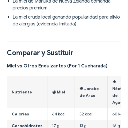
La miel de Manuka de Nueva Zelanda comanda
precios premium
La miel cruda local ganando popularidad para alivio
de alergias (evidencia limitada)
Comparar y Sustituir
Miel vs Otros Endulzantes (Por 1 Cucharada)
🌵
🍁 Jarabe
Néctar
Nutriente
🍯 Miel
de Arce
de
Agave
Calorías
64 kcal
52 kcal
60 kcal
Carbohidratos
17 g
13 g
16 g