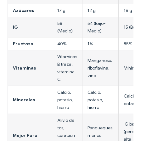
Azúcares
17 g
12 g
16 g
58
54 (Bajo-
IG
15 (Bajo)
(Medio)
Medio)
Fructosa
40%
1%
85%
Vitaminas
Manganeso,
B traza,
Vitaminas
riboflavina,
Mínimo
vitamina
zinc
C
Calcio,
Calcio,
Calcio,
Minerales
potasio,
potasio,
potasio
hierro
hierro
Alivio de
IG bajo
tos,
Panqueques,
(pero
Mejor Para
curación
menos
alta