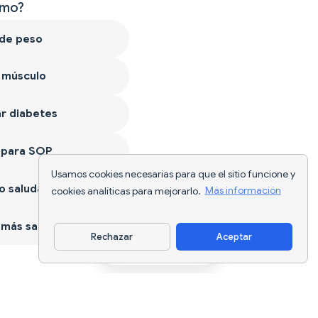
mo?
 de peso
 músculo
r diabetes
 para SOP
Usamos cookies necesarias para que el sitio funcione y
 saludable
cookies analíticas para mejorarlo.
Más información
más sano
Rechazar
Aceptar
Descargar app