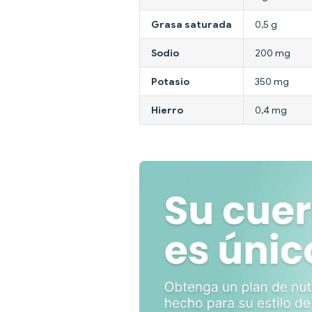
Grasa saturada
0,5 g
Sodio
200 mg
Potasio
350 mg
Hierro
0,4 mg