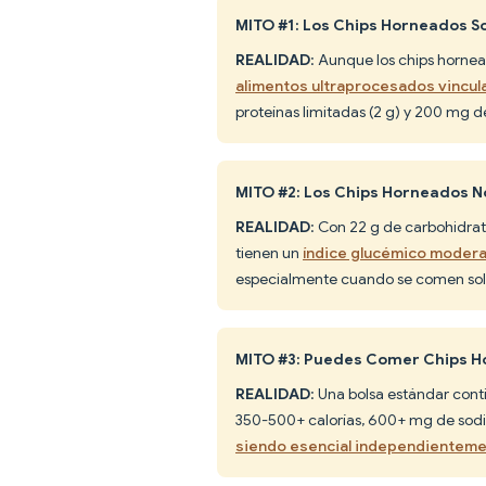
MITO #1: Los Chips Horneados S
REALIDAD
: Aunque los chips hornea
alimentos ultraprocesados vincula
proteínas limitadas (2 g) y 200 mg d
MITO #2: Los Chips Horneados N
REALIDAD
: Con 22 g de carbohidrato
tienen un
índice glucémico modera
especialmente cuando se comen solos
MITO #3: Puedes Comer Chips Ho
REALIDAD
: Una bolsa estándar cont
350-500+ calorías, 600+ mg de sodi
siendo esencial independientemen