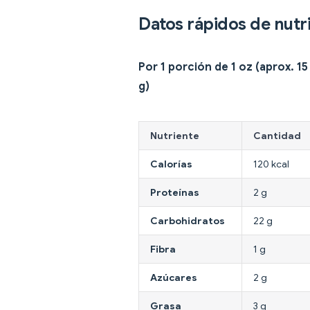
Datos rápidos de nutr
Por 1 porción de 1 oz (aprox. 15
g)
Nutriente
Cantidad
Calorías
120 kcal
Proteínas
2 g
Carbohidratos
22 g
Fibra
1 g
Azúcares
2 g
Grasa
3 g