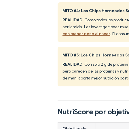
MITO #4: Los Chips Horneados S
REALIDAD
: Como todos los product
acrilamida. Las investigaciones mu
con menor peso al nacer
. El consu
MITO #5: Los Chips Horneados 
REALIDAD
: Con solo 2 g de proteína
pero carecen de las proteínas y nutr
de maní aporta mejor nutrición post-
NutriScore por objeti
Objetivo de