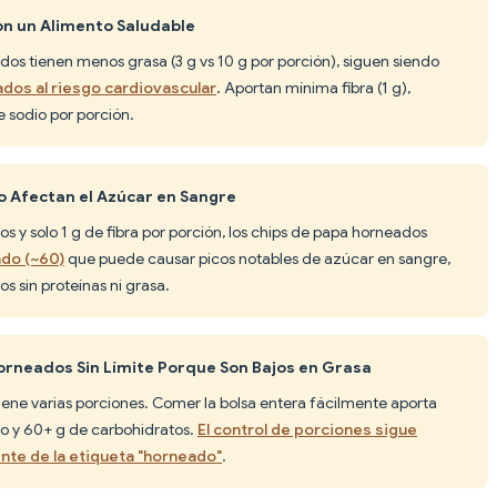
on un Alimento Saludable
dos tienen menos grasa (3 g vs 10 g por porción), siguen siendo
dos al riesgo cardiovascular
. Aportan mínima fibra (1 g),
e sodio por porción.
o Afectan el Azúcar en Sangre
s y solo 1 g de fibra por porción, los chips de papa horneados
do (~60)
que puede causar picos notables de azúcar en sangre,
 sin proteínas ni grasa.
rneados Sin Límite Porque Son Bajos en Grasa
iene varias porciones. Comer la bolsa entera fácilmente aporta
o y 60+ g de carbohidratos.
El control de porciones sigue
te de la etiqueta "horneado"
.