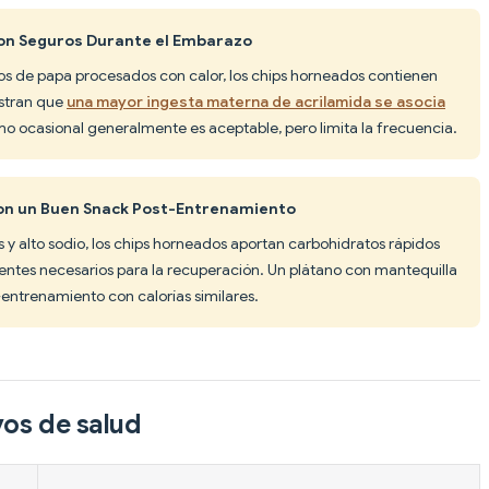
on Seguros Durante el Embarazo
os de papa procesados con calor, los chips horneados contienen
estran que
una mayor ingesta materna de acrilamida se asocia
mo ocasional generalmente es aceptable, pero limita la frecuencia.
Son un Buen Snack Post-Entrenamiento
s y alto sodio, los chips horneados aportan carbohidratos rápidos
ientes necesarios para la recuperación. Un plátano con mantequilla
entrenamiento con calorías similares.
vos de salud