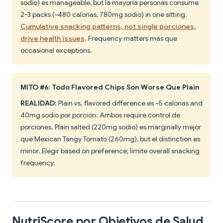
sodio) es manageable, but la mayoría personas consume
2-3 packs (~480 calorías, 780mg sodio) in one sitting.
Cumulative snacking patterns, not single porciones,
drive health issues
. Frequency matters más que
occasional exceptions.
MITO #6: Todo Flavored Chips Son Worse Que Plain
REALIDAD:
Plain vs. flavored difference es ~5 calorías and
40mg sodio por porción. Ambos require control de
porciones. Plain salted (220mg sodio) es marginally mejor
que Mexican Tangy Tomato (260mg), but el distinction es
minor. Elegir based on preference; límite overall snacking
frequency.
NutriScore por Objetivos de Salud