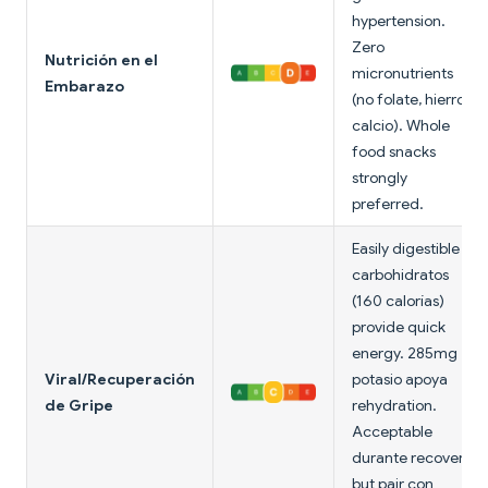
hypertension.
Zero
Nutrición en el
micronutrients
Embarazo
(no folate, hierro,
calcio). Whole
food snacks
strongly
preferred.
Easily digestible
carbohidratos
(160 calorías)
provide quick
energy. 285mg
Viral/Recuperación
potasio apoya
de Gripe
rehydration.
Acceptable
durante recovery
but pair con