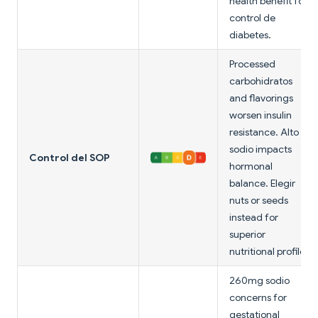
health benefit for
control de
diabetes.
Processed
carbohidratos
and flavorings
worsen insulin
resistance. Alto
sodio impacts
Control del SOP
hormonal
balance. Elegir
nuts or seeds
instead for
superior
nutritional profile.
260mg sodio
concerns for
gestational