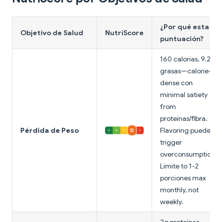
¿Por qué esta
Objetivo de Salud
NutriScore
puntuación?
160 calorías, 9.2g
grasas—calorie-
dense con
minimal satiety
from
proteínas/fibra.
Pérdida de Peso
Flavoring puede
trigger
overconsumption.
Límite to 1-2
porciones max
monthly, not
weekly.