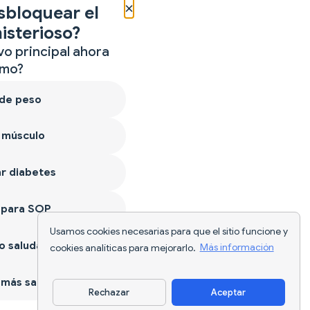
×
sbloquear el
isterioso?
vo principal ahora
mo?
 de peso
 músculo
r diabetes
 para SOP
Usamos cookies necesarias para que el sitio funcione y
 saludable
cookies analíticas para mejorarlo.
Más información
más sano
Rechazar
Aceptar
Descargar app