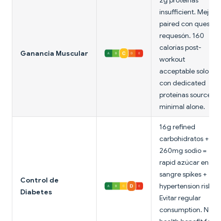
2g proteínas
insufficient. Mejor
paired con queso
requesón. 160
calorías post-
Ganancia Muscular
workout
acceptable solo
con dedicated
proteínas source;
minimal alone.
16g refined
carbohidratos +
260mg sodio =
rapid azúcar en
sangre spikes +
Control de
hypertension risk.
Diabetes
Evitar regular
consumption. No