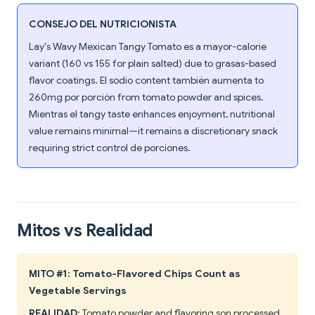
CONSEJO DEL NUTRICIONISTA
Lay's Wavy Mexican Tangy Tomato es a mayor-calorie
variant (160 vs 155 for plain salted) due to grasas-based
flavor coatings. El sodio content también aumenta to
260mg por porción from tomato powder and spices.
Mientras el tangy taste enhances enjoyment, nutritional
value remains minimal—it remains a discretionary snack
requiring strict control de porciones.
Mitos vs Realidad
MITO #1: Tomato-Flavored Chips Count as
Vegetable Servings
REALIDAD:
Tomato powder and flavoring son processed