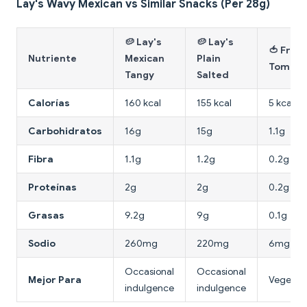
Lay's Wavy Mexican vs Similar Snacks (Per 28g)
🥔 Lay's
🥔 Lay's
🍅 Fres
Nutriente
Mexican
Plain
Tomato
Tangy
Salted
Calorías
160 kcal
155 kcal
5 kcal
Carbohidratos
16g
15g
1.1g
Fibra
1.1g
1.2g
0.2g
Proteínas
2g
2g
0.2g
Grasas
9.2g
9g
0.1g
Sodio
260mg
220mg
6mg
Occasional
Occasional
Mejor Para
Vegetab
indulgence
indulgence