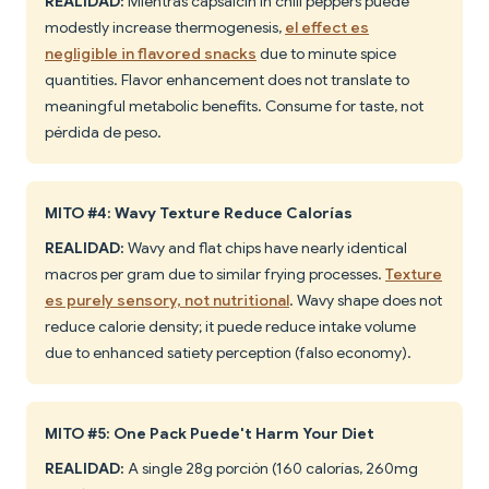
REALIDAD:
Mientras capsaicin in chili peppers puede
modestly increase thermogenesis,
el effect es
negligible in flavored snacks
due to minute spice
quantities. Flavor enhancement does not translate to
meaningful metabolic benefits. Consume for taste, not
pérdida de peso.
MITO #4: Wavy Texture Reduce Calorías
REALIDAD:
Wavy and flat chips have nearly identical
macros per gram due to similar frying processes.
Texture
es purely sensory, not nutritional
. Wavy shape does not
reduce calorie density; it puede reduce intake volume
due to enhanced satiety perception (falso economy).
MITO #5: One Pack Puede't Harm Your Diet
REALIDAD:
A single 28g porción (160 calorías, 260mg