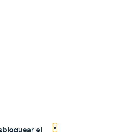
×
sbloquear el