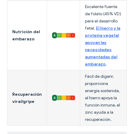
Excelente fuente
de folato (45% VD)
para el desarrollo
fetal.
El hierro y la
Nutrición del
proteína vegetal
embarazo
apoyan las
necesidades
aumentadas del
embarazo
.
Fácil de digerir,
proporciona
energía sostenida,
Recuperación
el hierro apoya la
viral/gripe
función inmune, el
zinc ayuda a la
recuperación.