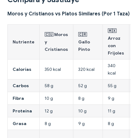
Moros y Cristianos vs Platos Similares (Por 1 Taza)
🇲🇽

🇨🇺 Moros
🇨🇷
Arroz
F
Nutriente
y
Gallo
con
c
Cristianos
Pinto
Frijoles
A
340
3
Calorías
350 kcal
320 kcal
kcal
k
Carbos
58 g
52 g
55 g
6
Fibra
10 g
8 g
9 g
11
Proteína
12 g
10 g
11 g
1
Grasa
8 g
9 g
8 g
7
4