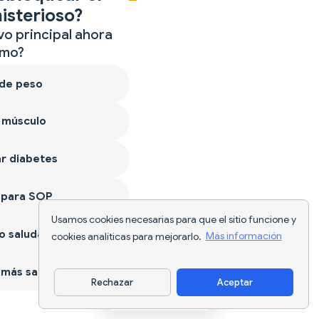
isterioso?
vo principal ahora
mo?
 de peso
 músculo
r diabetes
 para SOP
Usamos cookies necesarias para que el sitio funcione y
 saludable
cookies analíticas para mejorarlo.
Más información
más sano
Rechazar
Aceptar
Descargar app