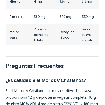
Hierro
4 mg
3,5 mg
3,8 mg
m
6
Potasio
580 mg
520 mg
550 mg
m
Proteína
Sabor
A
Mejor
Desayuno
completa,
suave,
fi
para
rápido
folato
versátil
h
Preguntas Frecuentes
¿Es saludable el Moros y Cristianos?
Sí, el Moros y Cristianos es muy nutritivo. Una taza
proporciona 12 g de proteína vegetal completa, 10 g
de fibra (40% VD), 4 mg de hierro (22% VD) y 180 mcg