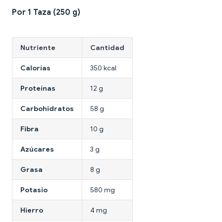
Por 1 Taza (250 g)
Nutriente
Cantidad
Calorías
350 kcal
Proteínas
12 g
Carbohidratos
58 g
Fibra
10 g
Azúcares
3 g
Grasa
8 g
Potasio
580 mg
Hierro
4 mg