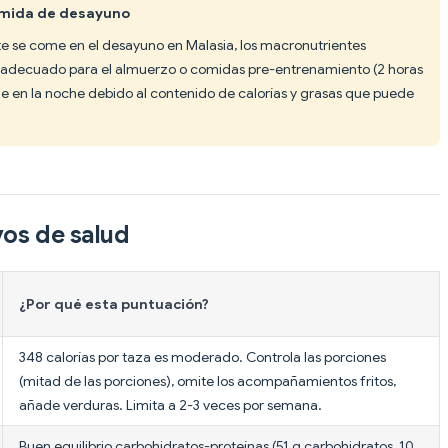
comida de desayuno
e se come en el desayuno en Malasia, los macronutrientes
en adecuado para el almuerzo o comidas pre-entrenamiento (2 horas
rde en la noche debido al contenido de calorías y grasas que puede
vos de salud
¿Por qué esta puntuación?
348 calorías por taza es moderado. Controla las porciones
(mitad de las porciones), omite los acompañamientos fritos,
añade verduras. Limita a 2-3 veces por semana.
Buen equilibrio carbohidratos-proteínas (51 g carbohidratos, 10