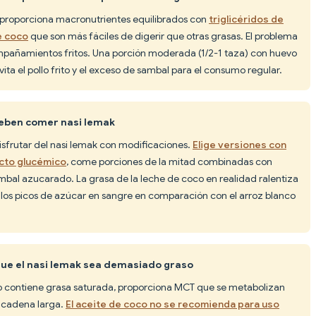
al proporciona macronutrientes equilibrados con
triglicéridos de
e coco
que son más fáciles de digerir que otras grasas. El problema
ompañamientos fritos. Una porción moderada (1/2-1 taza) con huevo
vita el pollo frito y el exceso de sambal para el consumo regular.
deben comer nasi lemak
isfrutar del nasi lemak con modificaciones.
Elige versiones con
acto glucémico
, come porciones de la mitad combinadas con
sambal azucarado. La grasa de la leche de coco en realidad ralentiza
 los picos de azúcar en sangre en comparación con el arroz blanco
que el nasi lemak sea demasiado graso
o contiene grasa saturada, proporciona MCT que se metabolizan
e cadena larga.
El aceite de coco no se recomienda para uso