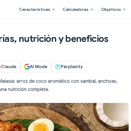
Main Navigation
Características
Calculadoras
Objetivos
ías, nutrición y beneficios
Claude
AI Mode
Perplexity
 Malasia: arroz de coco aromático con sambal, anchoas,
na nutrición completa.