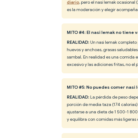
diario
, pero el nasi lemak ocasional
es la moderación y elegir acompañamie
MITO #4: El nasi lemak no tiene v
REALIDAD
: Un nasi lemak completo 
huevos y anchoas, grasas saludables,
sambal. En realidad es una comida e
excesivo y las adiciones fritas, no el p
MITO #5: No puedes comer nasi 
REALIDAD
: La pérdida de peso depen
porción de media taza (174 calorías
ajustarse a una dieta de 1 500-1 800
y equilibra con comidas más ligeras 