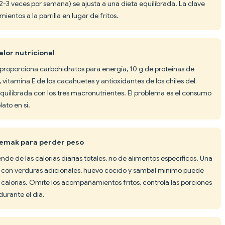
 (2-3 veces por semana) se ajusta a una dieta equilibrada. La clave
ntos a la parrilla en lugar de fritos.
alor nutricional
proporciona carbohidratos para energía, 10 g de proteínas de
 vitamina E de los cacahuetes y antioxidantes de los chiles del
quilibrada con los tres macronutrientes. El problema es el consumo
lato en sí.
lemak para perder peso
de de las calorías diarias totales, no de alimentos específicos. Una
) con verduras adicionales, huevo cocido y sambal mínimo puede
 calorías. Omite los acompañamientos fritos, controla las porciones
durante el día.