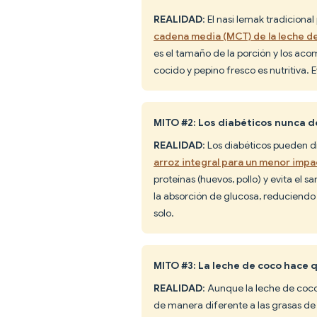
REALIDAD
: El nasi lemak tradicion
cadena media (MCT) de la leche d
es el tamaño de la porción y los ac
cocido y pepino fresco es nutritiva. E
MITO #2: Los diabéticos nunca 
REALIDAD
: Los diabéticos pueden d
arroz integral para un menor imp
proteínas (huevos, pollo) y evita el 
la absorción de glucosa, reduciendo
solo.
MITO #3: La leche de coco hace 
REALIDAD
: Aunque la leche de coc
de manera diferente a las grasas d