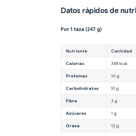
Datos rápidos de nutr
Por 1 taza (247 g)
Nutriente
Cantidad
Calorías
348 kcal
Proteínas
10 g
Carbohidratos
51 g
Fibra
2 g
Azúcares
1 g
Grasa
12 g