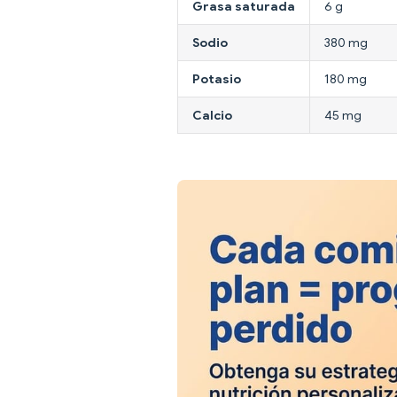
Grasa saturada
6 g
Sodio
380 mg
Potasio
180 mg
Calcio
45 mg