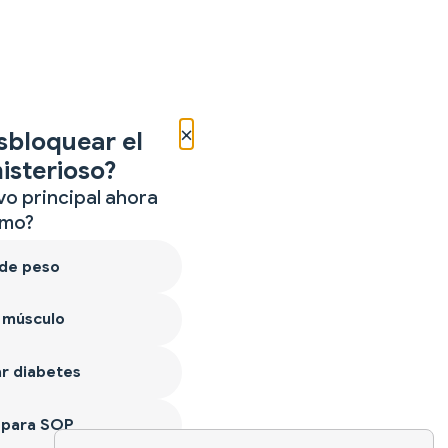
×
sbloquear el
isterioso?
vo principal ahora
mo?
 de peso
 músculo
r diabetes
 para SOP