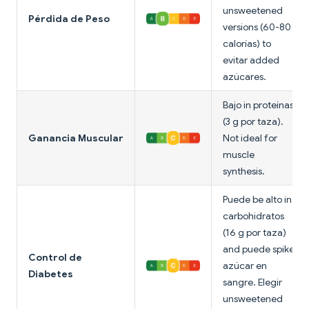
unsweetened
Pérdida de Peso
versions (60-80
calorías) to
evitar added
azúcares.
Bajo in proteínas
(3 g por taza).
Ganancia Muscular
Not ideal for
muscle
synthesis.
Puede be alto in
carbohidratos
(16 g por taza)
and puede spike
Control de
azúcar en
Diabetes
sangre. Elegir
unsweetened