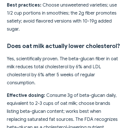
Best practices:
Choose unsweetened varieties; use
1/2 cup portions in smoothies; the 2g fiber promotes
satiety; avoid flavored versions with 10-19g added
sugar.
Does oat milk actually lower cholesterol?
Yes, scientifically proven. The beta-glucan fiber in oat
milk reduces total cholesterol by 6% and LDL
cholesterol by 6% after 5 weeks of regular
consumption.
Effective dosing:
Consume 3g of beta-glucan daily,
equivalent to 2-3 cups of oat milk; choose brands
listing beta-glucan content; works best when
replacing saturated fat sources. The FDA recognizes
beta-glucan as a cholesterol-lowering nutrient.