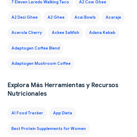
7 Eleven Laredo Walking Taco
A2 Cow Ghee
A2 Desi Ghee
A2 Ghee
Acai Bowls
Acaraje
Acerola Cherry
Ackee Saltfish
Adana Kebab
Adaptogen Coffee Blend
Adaptogen Mushroom Coffee
Explora Más Herramientas y Recursos
Nutricionales
AI Food Tracker
App Dieta
Best Protein Supplements for Women