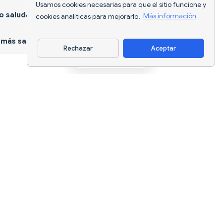
Usamos cookies necesarias para que el sitio funcione y
 saludable
cookies analíticas para mejorarlo.
Más información
más sano
Rechazar
Aceptar
Descargar app
Seguimiento nutricional con IA y
planificación de dietas para cada
objetivo.
support@nutriscan.app
CARACTERÍSTICAS
Escáner de Comidas
Planes de Dieta