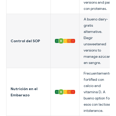
versions and pair
con proteínas.
A bueno dairy-
gratis
alternative.
Elegir
Control del SOP
unsweetened
versions to
manage azúcar
en sangre.
Frecuentemente
fortified con
calcio and
Nutrición en el
vitamina D. A
Embarazo
bueno option for
esos con lactose
intolerance.