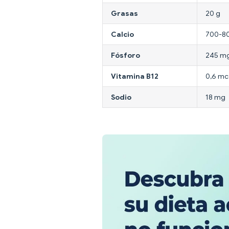
Grasas
20 g
Calcio
700-8
Fósforo
245 m
Vitamina B12
0,6 m
Sodio
18 mg