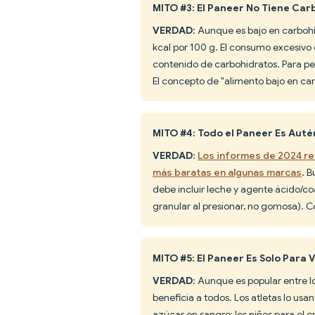
MITO #3: El Paneer No Tiene Ca
VERDAD
: Aunque es bajo en carbohi
kcal por 100 g. El consumo excesiv
contenido de carbohidratos. Para p
El concepto de "alimento bajo en car
MITO #4: Todo el Paneer Es Auté
VERDAD
:
Los informes de 2024 re
más baratas en algunas marcas
. B
debe incluir leche y agente ácido/coa
granular al presionar, no gomosa). 
MITO #5: El Paneer Es Solo Para
VERDAD
: Aunque es popular entre 
beneficia a todos. Los atletas lo usa
azúcar en sangre; los niños para el 