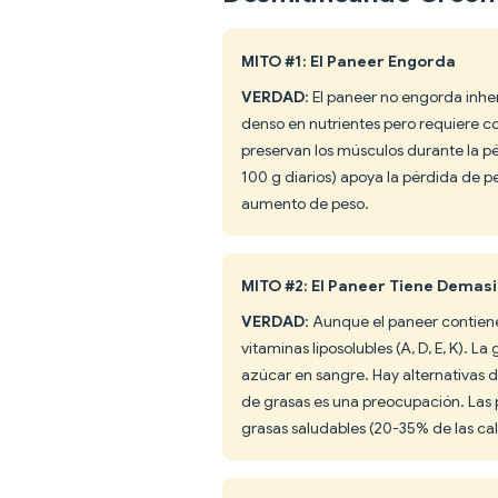
MITO #1: El Paneer Engorda
VERDAD
: El paneer no engorda inhe
denso en nutrientes pero requiere co
preservan los músculos durante la pér
100 g diarios) apoya la pérdida de pe
aumento de peso.
MITO #2: El Paneer Tiene Demas
VERDAD
: Aunque el paneer contiene
vitaminas liposolubles (A, D, E, K). L
azúcar en sangre. Hay alternativas de
de grasas es una preocupación. Las 
grasas saludables (20-35% de las calo