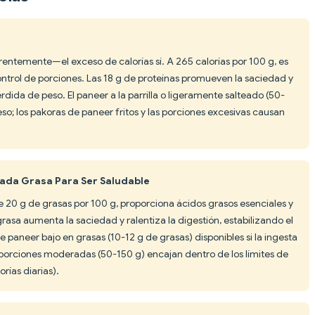
rentemente—el exceso de calorías sí. A 265 calorías por 100 g, es
ntrol de porciones. Las 18 g de proteínas promueven la saciedad y
dida de peso. El paneer a la parrilla o ligeramente salteado (50-
so; los pakoras de paneer fritos y las porciones excesivas causan
iada Grasa Para Ser Saludable
 20 g de grasas por 100 g, proporciona ácidos grasos esenciales y
a grasa aumenta la saciedad y ralentiza la digestión, estabilizando el
 paneer bajo en grasas (10-12 g de grasas) disponibles si la ingesta
porciones moderadas (50-150 g) encajan dentro de los límites de
rías diarias).