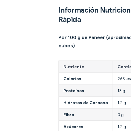
Información Nutricion
Rápida
Por 100 g de Paneer (aproxima
cubos)
Nutriente
Canti
Calorías
265 kc
Proteínas
18 g
Hidratos de Carbono
1,2 g
Fibra
0 g
Azúcares
1,2 g