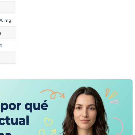
00 mg
g
cg