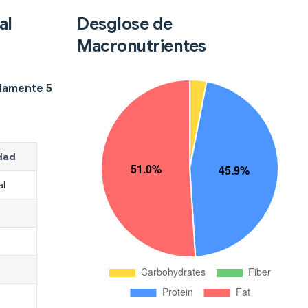
al
Desglose de
Macronutrientes
damente 5
dad
al