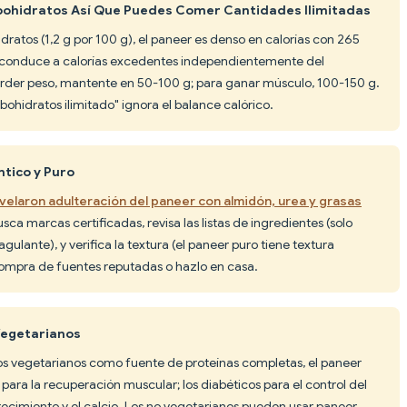
rbohidratos Así Que Puedes Comer Cantidades Ilimitadas
dratos (1,2 g por 100 g), el paneer es denso en calorías con 265
o conduce a calorías excedentes independientemente del
erder peso, mantente en 50-100 g; para ganar músculo, 100-150 g.
bohidratos ilimitado" ignora el balance calórico.
ntico y Puro
velaron adulteración del paneer con almidón, urea y grasas
usca marcas certificadas, revisa las listas de ingredientes (solo
gulante), y verifica la textura (el paneer puro tiene textura
Compra de fuentes reputadas o hazlo en casa.
 Vegetarianos
los vegetarianos como fuente de proteínas completas, el paneer
n para la recuperación muscular; los diabéticos para el control del
crecimiento y el calcio. Los no vegetarianos pueden usar paneer