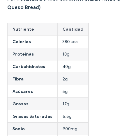
Queso Bread)
Nutriente
Cantidad
Calorías
380 kcal
Proteínas
18g
Carbohidratos
40g
Fibra
2g
Azúcares
5g
Grasas
17g
Grasas Saturadas
6.5g
Sodio
900mg