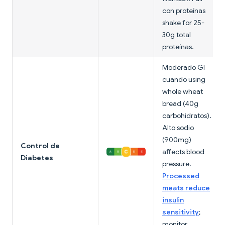
con proteínas
shake for 25-
30g total
proteínas.
Moderado GI
cuando using
whole wheat
bread (40g
carbohidratos).
Alto sodio
(900mg)
Control de
affects blood
Diabetes
pressure.
Processed
meats reduce
insulin
sensitivity
;
monitor