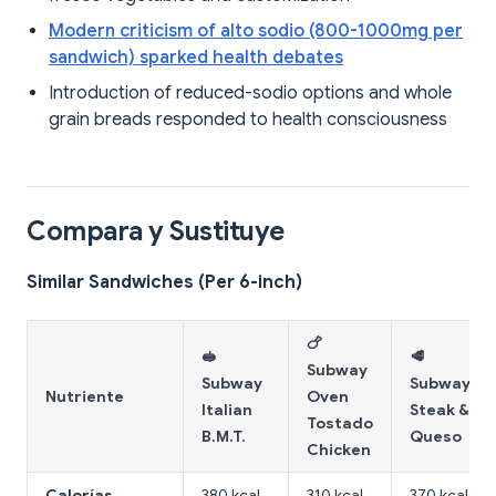
Modern criticism of alto sodio (800-1000mg per
sandwich) sparked health debates
Introduction of reduced-sodio options and whole
grain breads responded to health consciousness
Compara y Sustituye
Similar Sandwiches (Per 6-inch)
🍗
🥪
🥩
Subway
Subway
Subway
Nutriente
Oven
Italian
Steak &
Tostado
B.M.T.
Queso
Chicken
Calorías
380 kcal
310 kcal
370 kcal