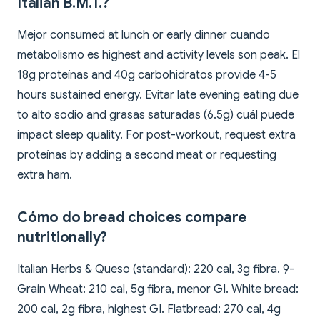
Italian B.M.T.?
Mejor consumed at lunch or early dinner cuando
metabolismo es highest and activity levels son peak. El
18g proteínas and 40g carbohidratos provide 4-5
hours sustained energy. Evitar late evening eating due
to alto sodio and grasas saturadas (6.5g) cuál puede
impact sleep quality. For post-workout, request extra
proteínas by adding a second meat or requesting
extra ham.
Cómo do bread choices compare
nutritionally?
Italian Herbs & Queso (standard): 220 cal, 3g fibra. 9-
Grain Wheat: 210 cal, 5g fibra, menor GI. White bread:
200 cal, 2g fibra, highest GI. Flatbread: 270 cal, 4g