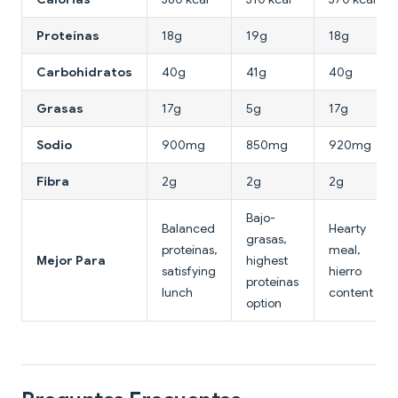
Proteínas
18g
19g
18g
Carbohidratos
40g
41g
40g
Grasas
17g
5g
17g
Sodio
900mg
850mg
920mg
Fibra
2g
2g
2g
Bajo-
Balanced
Hearty
grasas,
proteínas,
meal,
Mejor Para
highest
satisfying
hierro
proteínas
lunch
content
option