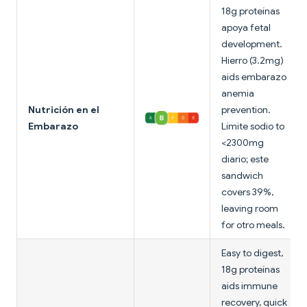
18g proteínas
apoya fetal
development.
Hierro (3.2mg)
aids embarazo
anemia
Nutrición en el
prevention.
Embarazo
Límite sodio to
<2300mg
diario; este
sandwich
covers 39%,
leaving room
for otro meals.
Easy to digest,
18g proteínas
aids immune
recovery, quick