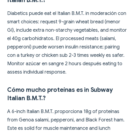
Italian B.M.T.?
Diabetics puede eat el Italian B.M.T. in moderación con
smart choices: request 9-grain wheat bread (menor
GI), include extra non-starchy vegetables, and monitor
el 40g carbohidratos. El processed meats (salami,
pepperoni) puede worsen insulin resistance; pairing
con a turkey or chicken sub 2-3 times weekly es safer.
Monitor azúcar en sangre 2 hours después eating to
assess individual response.
Cómo mucho proteínas es in Subway
Italian B.M.T.?
A 6-inch Italian B.M.T. proporciona 18g of proteínas
from Genoa salami, pepperoni, and Black Forest ham.
Este es solid for muscle maintenance and lunch