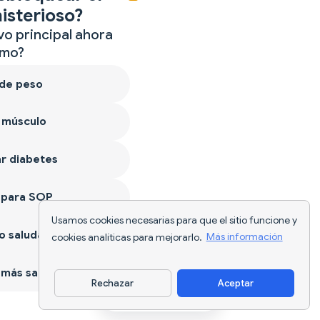
isterioso?
vo principal ahora
mo?
 de peso
 músculo
r diabetes
 para SOP
Usamos cookies necesarias para que el sitio funcione y
 saludable
cookies analíticas para mejorarlo.
Más información
más sano
Rechazar
Aceptar
Descargar app