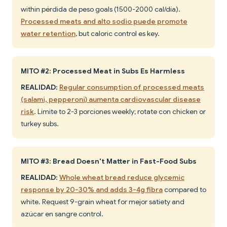
within pérdida de peso goals (1500-2000 cal/día).
Processed meats and alto sodio puede promote
water retention
, but caloric control es key.
MITO #2: Processed Meat in Subs Es Harmless
REALIDAD:
Regular consumption of processed meats
(salami, pepperoni) aumenta cardiovascular disease
risk
. Límite to 2-3 porciones weekly; rotate con chicken or
turkey subs.
MITO #3: Bread Doesn't Matter in Fast-Food Subs
REALIDAD:
Whole wheat bread reduce glycemic
response by 20-30% and adds 3-4g fibra
compared to
white. Request 9-grain wheat for mejor satiety and
azúcar en sangre control.