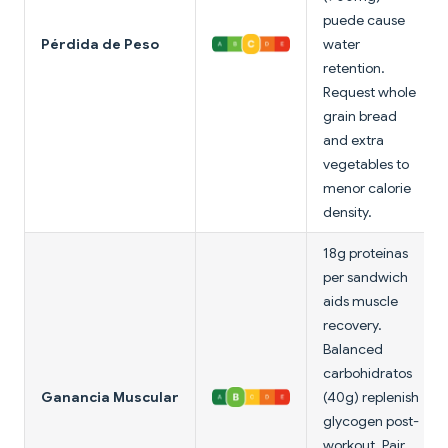
puede cause
Pérdida de Peso
water
retention.
Request whole
grain bread
and extra
vegetables to
menor calorie
density.
18g proteínas
per sandwich
aids muscle
recovery.
Balanced
carbohidratos
Ganancia Muscular
(40g) replenish
glycogen post-
workout. Pair