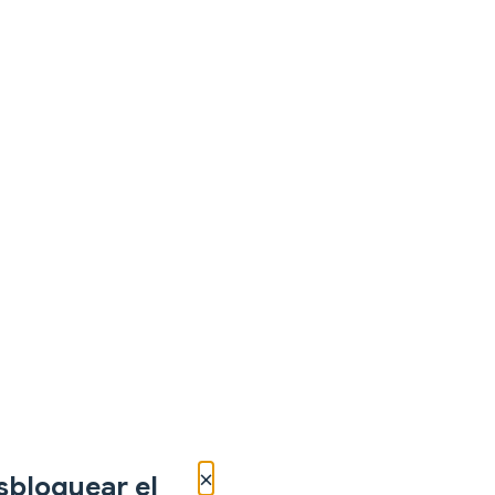
×
sbloquear el