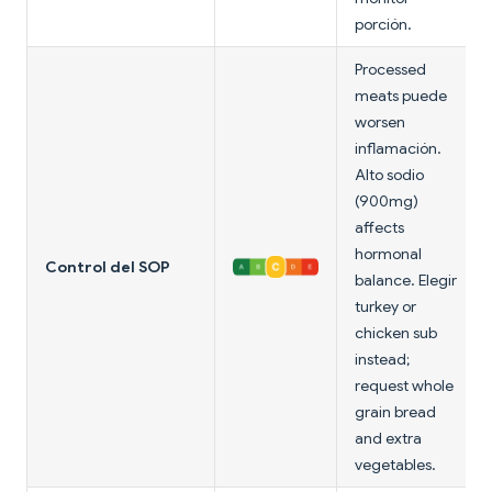
porción.
Processed
meats puede
worsen
inflamación.
Alto sodio
(900mg)
affects
hormonal
Control del SOP
balance. Elegir
turkey or
chicken sub
instead;
request whole
grain bread
and extra
vegetables.