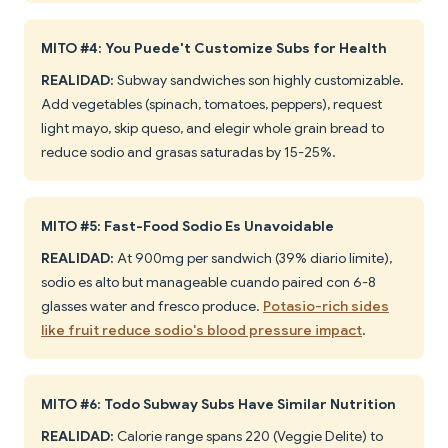
MITO #4: You Puede't Customize Subs for Health
REALIDAD:
Subway sandwiches son highly customizable.
Add vegetables (spinach, tomatoes, peppers), request
light mayo, skip queso, and elegir whole grain bread to
reduce sodio and grasas saturadas by 15-25%.
MITO #5: Fast-Food Sodio Es Unavoidable
REALIDAD:
At 900mg per sandwich (39% diario límite),
sodio es alto but manageable cuando paired con 6-8
glasses water and fresco produce.
Potasio-rich sides
like fruit reduce sodio's blood pressure impact
.
MITO #6: Todo Subway Subs Have Similar Nutrition
REALIDAD:
Calorie range spans 220 (Veggie Delite) to