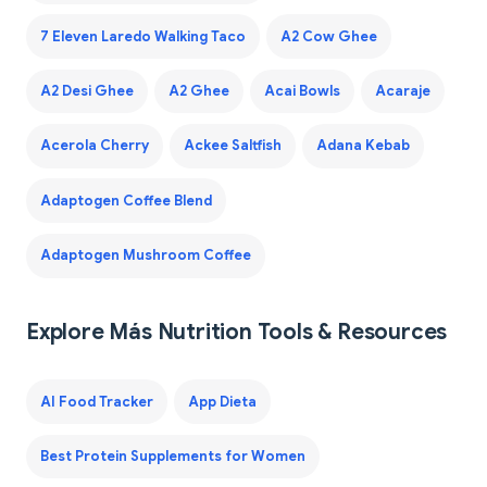
7 Eleven Laredo Walking Taco
A2 Cow Ghee
A2 Desi Ghee
A2 Ghee
Acai Bowls
Acaraje
Acerola Cherry
Ackee Saltfish
Adana Kebab
Adaptogen Coffee Blend
Adaptogen Mushroom Coffee
Explore Más Nutrition Tools & Resources
AI Food Tracker
App Dieta
Best Protein Supplements for Women