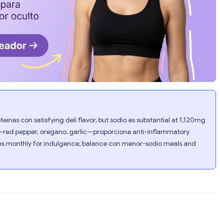
eínas con satisfying deli flavor, but sodio es substantial at 1,120mg
end—red pepper, oregano, garlic—proporciona anti-inflammatory
es monthly for indulgence; balance con menor-sodio meals and