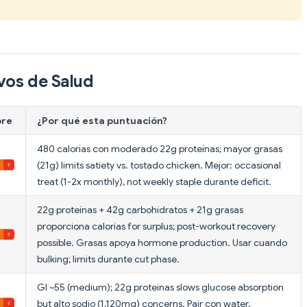
vos de Salud
ore
¿Por qué esta puntuación?
480 calorías con moderado 22g proteínas; mayor grasas
(21g) limits satiety vs. tostado chicken. Mejor: occasional
treat (1-2x monthly), not weekly staple durante deficit.
22g proteínas + 42g carbohidratos + 21g grasas
proporciona calorías for surplus; post-workout recovery
possible. Grasas apoya hormone production. Usar cuando
bulking; limits durante cut phase.
GI ~55 (medium); 22g proteínas slows glucose absorption
but alto sodio (1,120mg) concerns. Pair con water,