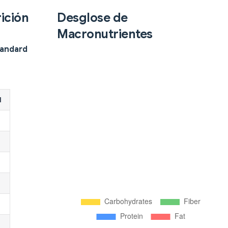
ición
Desglose de
Macronutrientes
tandard
d