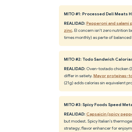
MITO #1: Processed Deli Meats H
REALIDAD:
Pepperoni and salami p
zinc
. El concern isn't zero nutritio
times monthly) as parte of balanced 
MITO #2: Todo Sandwich Caloría
REALIDAD:
Oven-tostado chicken (320
differ in satiety.
Mayor proteínas-to
(21g) adds calorías sin equivalent pr
MITO #3: Spicy Foods Speed Met
REALIDAD:
Capsaicin (spicy pepp
but modest. Spicy Italian's thermoge
strategy; flavor enhancer for enjoym