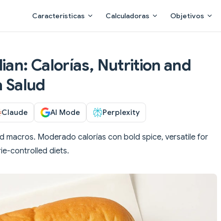
Main Navigation
Características
Calculadoras
Objetivos
ian: Calorías, Nutrition and
a Salud
Claude
AI Mode
Perplexity
ed macros. Moderado calorías con bold spice, versatile for
ie-controlled diets.