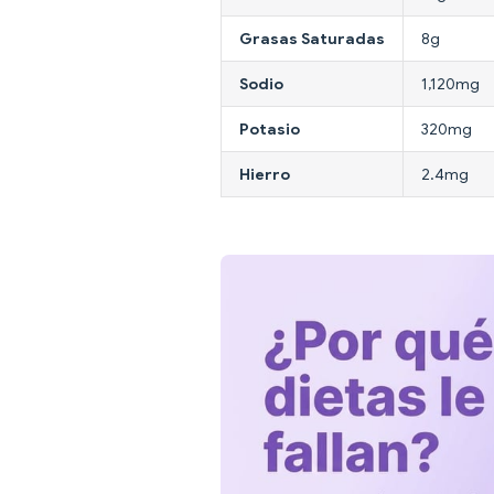
Grasas Saturadas
8g
Sodio
1,120mg
Potasio
320mg
Hierro
2.4mg