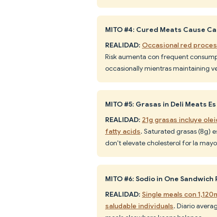
MITO #4: Cured Meats Cause C
REALIDAD:
Occasional red proces
Risk aumenta con frequent consumpti
occasionally mientras maintaining veg
MITO #5: Grasas in Deli Meats E
REALIDAD:
21g grasas incluye olei
fatty acids
. Saturated grasas (8g) 
don't elevate cholesterol for la mayo
MITO #6: Sodio in One Sandwich 
REALIDAD:
Single meals con 1,120
saludable individuals
. Diario aver