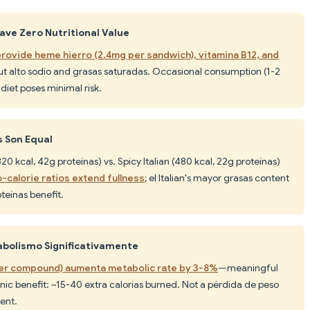
ave Zero Nutritional Value
rovide heme hierro (2.4mg per sandwich), vitamina B12, and
n but alto sodio and grasas saturadas. Occasional consumption (1-2
diet poses minimal risk.
s Son Equal
 kcal, 42g proteínas) vs. Spicy Italian (480 kcal, 22g proteínas)
-calorie ratios extend fullness
; el Italian's mayor grasas content
oteínas benefit.
abolismo Significativamente
er compound) aumenta metabolic rate by 3-8%
—meaningful
nic benefit: ~15-40 extra calorías burned. Not a pérdida de peso
ent.