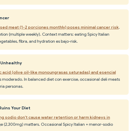
ancer
sed meat (1-2 porciones monthly) poses minimal cancer risk
.
on (multiple weekly). Context matters: eating Spicy Italian
etables, fibra, and hydration es bajo-risk.
s Unhealthy
c acid (olive oil-like monoungrasas saturadas) and esencial
es moderado. In balanced diet con exercise, occasional deli meats
ría personas.
Ruins Your Diet
mg sodio don't cause water retention or harm kidneys in
age (2,300mg) matters. Occasional Spicy Italian + menor-sodio