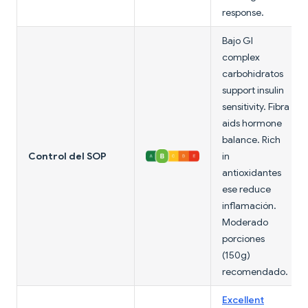
response.
Bajo GI
complex
carbohidratos
support insulin
sensitivity. Fibra
aids hormone
balance. Rich
Control del SOP
in
antioxidantes
ese reduce
inflamación.
Moderado
porciones
(150g)
recomendado.
Excellent