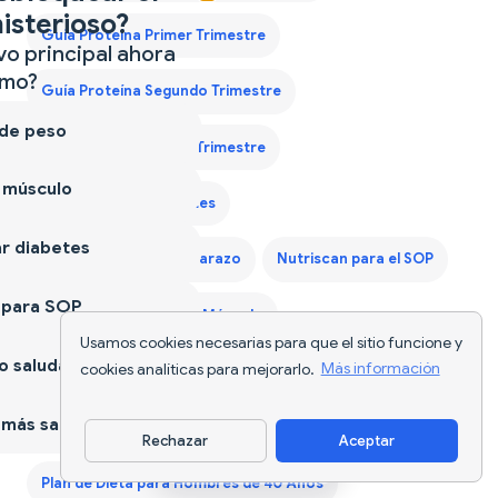
isterioso?
Guía Proteína Primer Trimestre
vo principal ahora
mo?
Guía Proteína Segundo Trimestre
 de peso
Guía Proteína Tercer Trimestre
 músculo
Nutriscan para Diabetes
r diabetes
Nutriscan para el Embarazo
Nutriscan para el SOP
 para SOP
Nutriscan para Ganar Músculo
Usamos cookies necesarias para que el sitio funcione y
 saludable
cookies analíticas para mejorarlo.
Más información
Nutriscan para Perder Peso
más sano
Plan de Dieta para Ganar Peso España
Rechazar
Aceptar
Descargar app
Plan de Dieta para Hombres de 40 Años