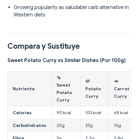
Growing popularity as saludable carb alternative in
Western diets
Compara y Sustituye
Sweet Potato Curry vs Similar Dishes (Por 100g)
🍠
🥔
🥕
Sweet
Nutriente
Potato
Carrot
Potato
Curry
Curry
Curry
Calorías
90 kcal
103 kcal
68 kcal
Carbohidratos
20g
23g
15g
Fibra
3g
2.2g
2.8g