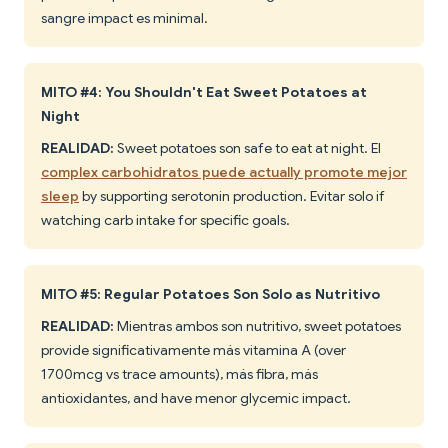
sangre impact es minimal.
MITO #4: You Shouldn't Eat Sweet Potatoes at
Night
REALIDAD:
Sweet potatoes son safe to eat at night. El
complex carbohidratos puede actually promote mejor
sleep
by supporting serotonin production. Evitar solo if
watching carb intake for specific goals.
MITO #5: Regular Potatoes Son Solo as Nutritivo
REALIDAD:
Mientras ambos son nutritivo, sweet potatoes
provide significativamente más vitamina A (over
1700mcg vs trace amounts), más fibra, más
antioxidantes, and have menor glycemic impact.