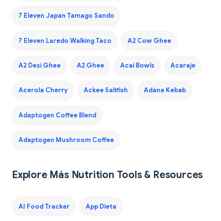
7 Eleven Japan Tamago Sando
7 Eleven Laredo Walking Taco
A2 Cow Ghee
A2 Desi Ghee
A2 Ghee
Acai Bowls
Acaraje
Acerola Cherry
Ackee Saltfish
Adana Kebab
Adaptogen Coffee Blend
Adaptogen Mushroom Coffee
Explore Más Nutrition Tools & Resources
AI Food Tracker
App Dieta