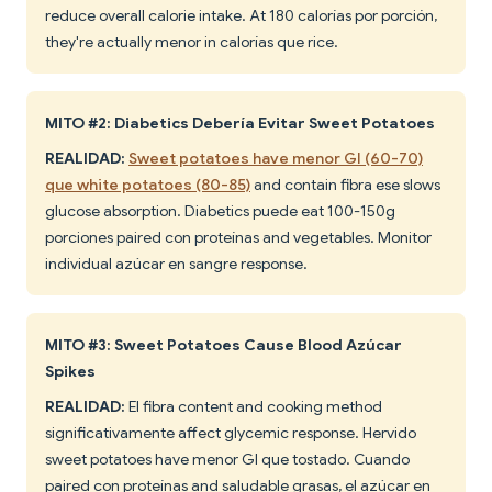
reduce overall calorie intake. At 180 calorías por porción,
they're actually menor in calorías que rice.
MITO #2: Diabetics Debería Evitar Sweet Potatoes
REALIDAD:
Sweet potatoes have menor GI (60-70)
que white potatoes (80-85)
and contain fibra ese slows
glucose absorption. Diabetics puede eat 100-150g
porciones paired con proteínas and vegetables. Monitor
individual azúcar en sangre response.
MITO #3: Sweet Potatoes Cause Blood Azúcar
Spikes
REALIDAD:
El fibra content and cooking method
significativamente affect glycemic response. Hervido
sweet potatoes have menor GI que tostado. Cuando
paired con proteínas and saludable grasas, el azúcar en