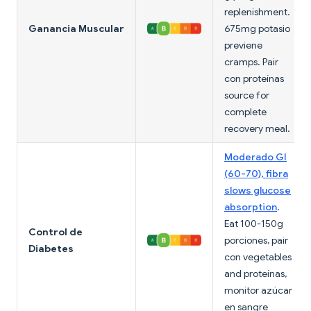
replenishment.
Ganancia Muscular
675mg potasio
previene
cramps. Pair
con proteínas
source for
complete
recovery meal.
Moderado GI
(60-70), fibra
slows glucose
absorption
.
Eat 100-150g
Control de
porciones, pair
Diabetes
con vegetables
and proteínas,
monitor azúcar
en sangre