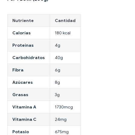
Nutriente
Cantidad
Calorías
180 kcal
Proteínas
4g
Carbohidratos
40g
Fibra
6g
Azúcares
8g
Grasas
3g
Vitamina A
1730mcg
Vitamina C
24mg
Potasio
675mg