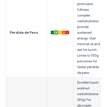
promueve
fullness,
complex
carbohidratos
provide
Pérdida de Peso
sustained
energy. Usar
minimal oil and
eat for lunch.
Límite to 150g
porciones for
faster pérdida
de peso.
Excellent post-
workout
carbohidratos
(40g) for
glycogen