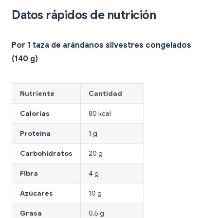
Datos rápidos de nutrición
Por 1 taza de arándanos silvestres congelados
(140 g)
Nutriente
Cantidad
Calorías
80 kcal
Proteína
1 g
Carbohidratos
20 g
Fibra
4 g
Azúcares
10 g
Grasa
0,5 g