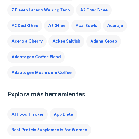
7 Eleven Laredo Walking Taco
A2 Cow Ghee
A2 Desi Ghee
A2 Ghee
Acai Bowls
Acaraje
Acerola Cherry
Ackee Saltfish
Adana Kebab
Adaptogen Coffee Blend
Adaptogen Mushroom Coffee
Explora más herramientas
AI Food Tracker
App Dieta
Best Protein Supplements for Women