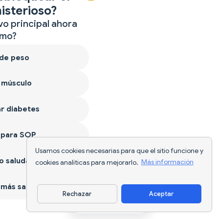
isterioso?
vo principal ahora
mo?
 de peso
 músculo
r diabetes
 para SOP
Usamos cookies necesarias para que el sitio funcione y
 saludable
cookies analíticas para mejorarlo.
Más información
más sano
Rechazar
Aceptar
Descargar app