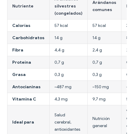
Arándanos
Nutriente
silvestres
Fre
comunes
(congelados)
Calorías
57 kcal
57 kcal
32 k
Carbohidratos
14 g
14 g
8 g
Fibra
4,4 g
2,4 g
2 g
Proteína
0,7 g
0,7 g
0,7 
Grasa
0,3 g
0,3 g
0,3 
Antocianinas
~487 mg
~150 mg
~25
Vitamina C
4,3 mg
9,7 mg
59 
Vit
Salud
Nutrición
C, b
Ideal para
cerebral,
general
en
antioxidantes
calo