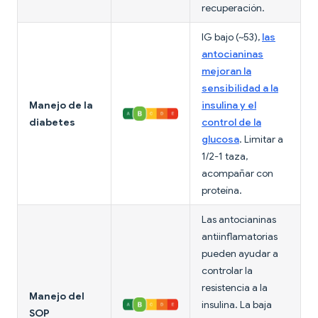
recuperación.
IG bajo (~53),
las
antocianinas
mejoran la
sensibilidad a la
Manejo de la
insulina y el
diabetes
control de la
glucosa
. Limitar a
1/2-1 taza,
acompañar con
proteína.
Las antocianinas
antiinflamatorias
pueden ayudar a
controlar la
resistencia a la
Manejo del
insulina. La baja
SOP