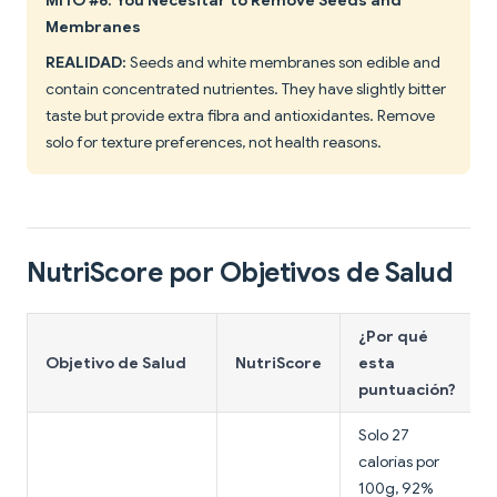
MITO #6: You Necesitar to Remove Seeds and
Membranes
REALIDAD:
Seeds and white membranes son edible and
contain concentrated nutrientes. They have slightly bitter
taste but provide extra fibra and antioxidantes. Remove
solo for texture preferences, not health reasons.
NutriScore por Objetivos de Salud
¿Por qué
Objetivo de Salud
NutriScore
esta
puntuación?
Solo 27
calorías por
100g, 92%