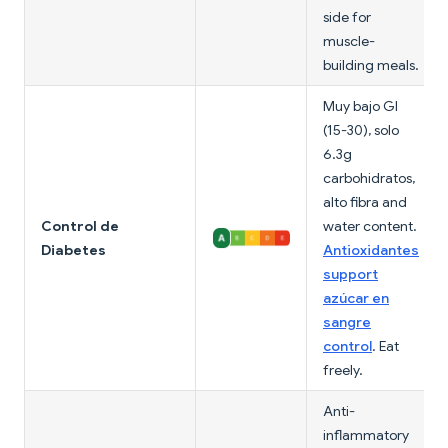
side for
muscle-
building meals.
Muy bajo GI
(15-30), solo
6.3g
carbohidratos,
alto fibra and
Control de
water content.
Diabetes
Antioxidantes
support
azúcar en
sangre
control
. Eat
freely.
Anti-
inflammatory