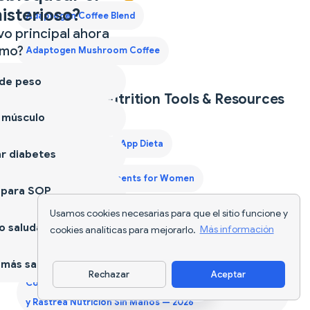
isterioso?
Adaptogen Coffee Blend
vo principal ahora
mo?
Adaptogen Mushroom Coffee
 de peso
Explore Más Nutrition Tools & Resources
 músculo
AI Food Tracker
App Dieta
r diabetes
Best Protein Supplements for Women
 para SOP
Usamos cookies necesarias para que el sitio funcione y
Best Weight Loss Pills
Calcular Calorías de Comida
 saludable
cookies analíticas para mejorarlo.
Más información
Calorie Deficit Diet
Contador de Calorías
más sano
Rechazar
Aceptar
Contador de Calorías Activado por Voz - Di tus Comidas
Descargar app
y Rastrea Nutrición Sin Manos — 2026