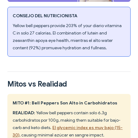
CONSEJO DEL NUTRICIONISTA
Yellow bell peppers provide 203% of your diario vitamina
C in solo 27 calorías. El combination of lutein and
zeaxanthin apoya eye health, mientras el alto water
content (92%) promueve hydration and fullness.
Mitos vs Realidad
MITO #1: Bell Peppers Son Alto in Carbohidratos
REALIDAD:
Yellow bell peppers contain solo 6.3g
carbohidratos por 100g, making them suitable for bajo-
carb and keto diets.
El glycemic index es muy bajo (15-
30)
, causing minimal azúcar en sangre impact.