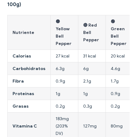
100g)
🟡
🟢
🔴 Red
Yellow
Green
Nutriente
Bell
Bell
Bell
Pepper
Pepper
Pepper
Calorías
27 kcal
31 kcal
20 kcal
Carbohidratos
6.3g
6g
4.6g
Fibra
0.9g
2.1g
1.7g
Proteínas
1g
1g
0.9g
Grasas
0.2g
0.3g
0.2g
183mg
Vitamina C
(203%
127mg
80mg
DV)