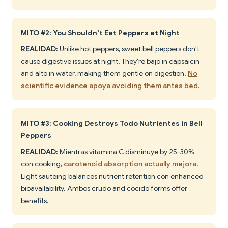
MITO #2: You Shouldn't Eat Peppers at Night
REALIDAD:
Unlike hot peppers, sweet bell peppers don't
cause digestive issues at night. They're bajo in capsaicin
and alto in water, making them gentle on digestion.
No
scientific evidence apoya avoiding them antes bed
.
MITO #3: Cooking Destroys Todo Nutrientes in Bell
Peppers
REALIDAD:
Mientras vitamina C disminuye by 25-30%
con cooking,
carotenoid absorption actually mejora
.
Light sautéing balances nutrient retention con enhanced
bioavailability. Ambos crudo and cocido forms offer
benefits.