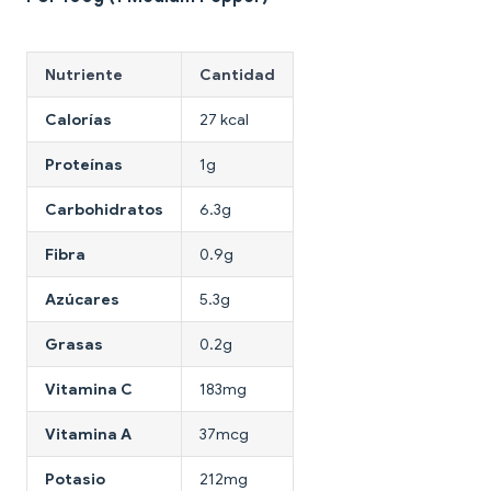
Nutriente
Cantidad
Calorías
27 kcal
Proteínas
1g
Carbohidratos
6.3g
Fibra
0.9g
Azúcares
5.3g
Grasas
0.2g
Vitamina C
183mg
Vitamina A
37mcg
Potasio
212mg