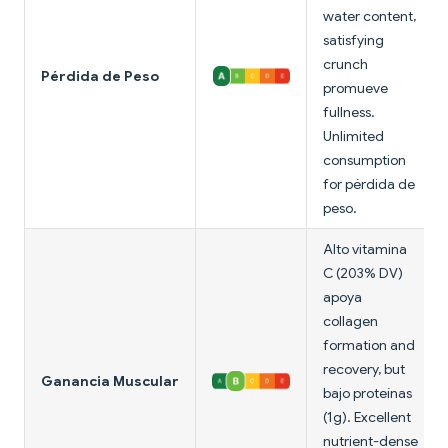
water content,
satisfying
crunch
Pérdida de Peso
promueve
fullness.
Unlimited
consumption
for pérdida de
peso.
Alto vitamina
C (203% DV)
apoya
collagen
formation and
recovery, but
Ganancia Muscular
bajo proteínas
(1g). Excellent
nutrient-dense