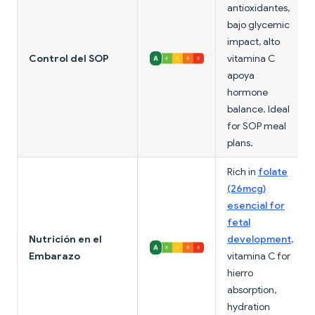
antioxidantes,
bajo glycemic
impact, alto
Control del SOP
vitamina C
apoya
hormone
balance. Ideal
for SOP meal
plans.
Rich in
folate
(26mcg)
esencial for
fetal
Nutrición en el
development
,
Embarazo
vitamina C for
hierro
absorption,
hydration