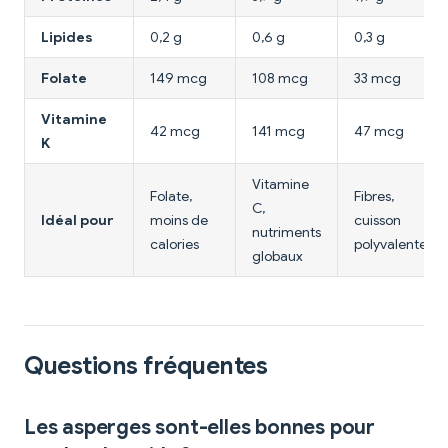
Lipides
0,2 g
0,6 g
0,3 g
Folate
149 mcg
108 mcg
33 mcg
Vitamine
42 mcg
141 mcg
47 mcg
K
Vitamine
Folate,
Fibres,
C,
Idéal pour
moins de
cuisson
nutriments
calories
polyvalente
globaux
Questions fréquentes
Les asperges sont-elles bonnes pour