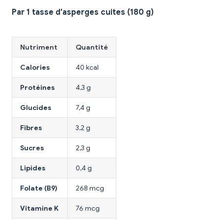
Par 1 tasse d'asperges cuites (180 g)
Nutriment
Quantité
Calories
40 kcal
Protéines
4,3 g
Glucides
7,4 g
Fibres
3,2 g
Sucres
2,3 g
Lipides
0,4 g
Folate (B9)
268 mcg
Vitamine K
76 mcg