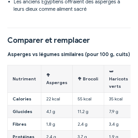
Les anciens Égyptiens offraient des asperges à
leurs dieux comme aliment sacré
Comparer et remplacer
Asperges vs légumes similaires (pour 100 g, cuits)
🫛
🥦
Nutriment
🥦 Brocoli
Haricots
Asperges
verts
Calories
22 kcal
55 kcal
35 kcal
Glucides
4,1 g
11,2 g
7,9 g
Fibres
1,8 g
2,4 g
3,4 g
Protéines
2,4 g
3,7 g
1,9 g