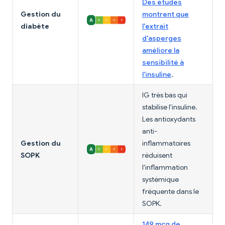
Des études
Gestion du
montrent que
diabète
l'extrait
d'asperges
améliore la
sensibilité à
l'insuline
.
IG très bas qui
stabilise l'insuline.
Les antioxydants
anti-
Gestion du
inflammatoires
SOPK
réduisent
l'inflammation
systémique
fréquente dans le
SOPK.
149 mcg de