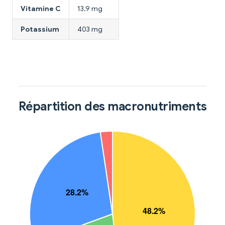
Vitamine C
13,9 mg
Potassium
403 mg
Répartition des macronutriments