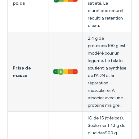
poids
satiété. Le
diurétique naturel
réduit la rétention
d'eau.
2,4 g de
protéines/100 g est
modéré pour un
légume. Le folate
Prise de
soutient la synthèse
masse
de l'ADN et la
réparation
musculaire. À
associer avec une
protéine maigre.
IG de 15 (très bas).
Seulement 4,1 g de
glucides/100 g.