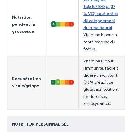
folate/100 g (37
% VQ) soutient le
Nutrition
développement
pendant la
du tube neural
.
grossesse
Vitamine K pour la
santé osseuse du
fœtus.
Vitamine C pour
l'immunité, facile à
digérer, hydratant
Récupération
(93 % d'eau). Le
virale/grippe
glutathion soutient
les défenses
antioxydantes.
NUTRITION PERSONNALISÉE