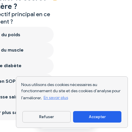
ère ?
ctif principal en ce
nt ?
 du poids
 du muscle
e diabète
ien SOPK
Nous utilisons des cookies nécessaires au
fonctionnement du site et des cookies d’analyse pour
sse saine
l’améliorer.
En savoir plus
plus sain
Refuser
Accepter
Télécharger l'appli