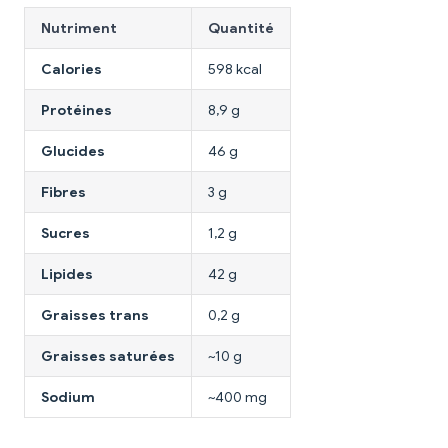
Nutriment
Quantité
Calories
598 kcal
Protéines
8,9 g
Glucides
46 g
Fibres
3 g
Sucres
1,2 g
Lipides
42 g
Graisses trans
0,2 g
Graisses saturées
~10 g
Sodium
~400 mg