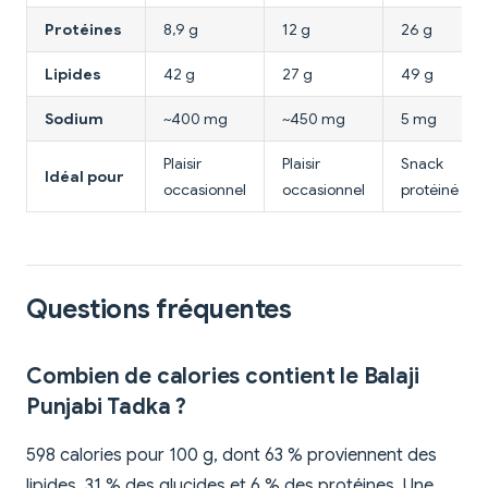
Protéines
8,9 g
12 g
26 g
Lipides
42 g
27 g
49 g
Sodium
~400 mg
~450 mg
5 mg
Plaisir
Plaisir
Snack
Idéal pour
occasionnel
occasionnel
protéiné
Questions fréquentes
Combien de calories contient le Balaji
Punjabi Tadka ?
598 calories pour 100 g, dont 63 % proviennent des
lipides, 31 % des glucides et 6 % des protéines. Une