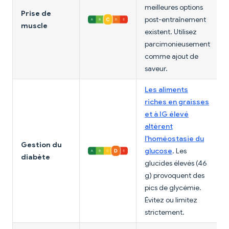
meilleures options
Prise de
post-entraînement
muscle
existent. Utilisez
parcimonieusement
comme ajout de
saveur.
Les aliments
riches en graisses
et à IG élevé
altèrent
l'homéostasie du
Gestion du
glucose
. Les
diabète
glucides élevés (46
g) provoquent des
pics de glycémie.
Évitez ou limitez
strictement.