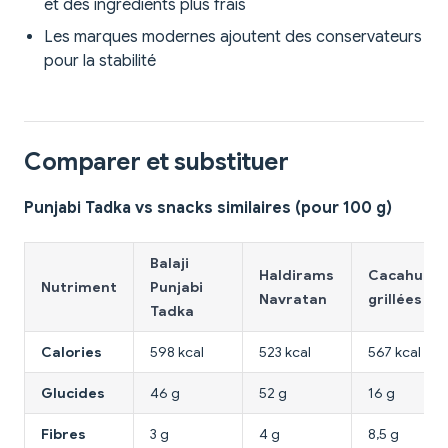
et des ingrédients plus frais
Les marques modernes ajoutent des conservateurs
pour la stabilité
Comparer et substituer
Punjabi Tadka vs snacks similaires (pour 100 g)
Balaji
Haldirams
Cacahuète
Nutriment
Punjabi
Navratan
grillées
Tadka
Calories
598 kcal
523 kcal
567 kcal
Glucides
46 g
52 g
16 g
Fibres
3 g
4 g
8,5 g