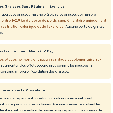
les Graisses Sans Régime ni Exercice
ransport des graisses mais ne brûle pas les graisses de manière
ontre 1-2,9 kg de perte de poids supplémentaire uniquement
restriction calorique et de l'exercice
. Aucune perte de graisse
e.
es Fonctionnent Mieux (5-10 g)
es études ne montrent aucun avantage supplémentaire au-
g+) augmentent les effets secondaires comme les nausées, la
sson sans améliorer l'oxydation des graisses.
oque une Perte Musculaire
er le muscle pendant la restriction calorique en améliorant
sant la dégradation des protéines. Aucune preuve ne soutient les
tient en fait la rétention de masse maigre pendant les phases de