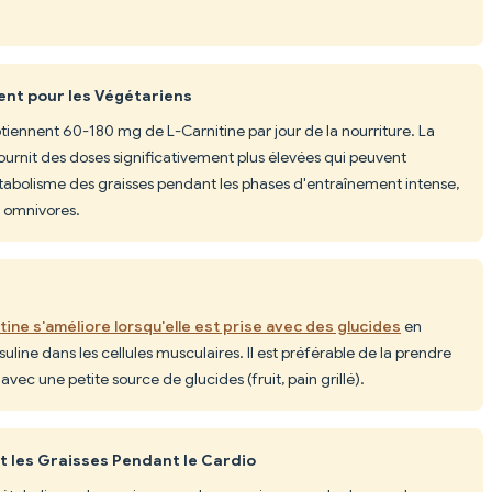
nt pour les Végétariens
iennent 60-180 mg de L-Carnitine par jour de la nourriture. La
rnit des doses significativement plus élevées qui peuvent
tabolisme des graisses pendant les phases d'entraînement intense,
s omnivores.
n
tine s'améliore lorsqu'elle est prise avec des glucides
en
suline dans les cellules musculaires. Il est préférable de la prendre
ec une petite source de glucides (fruit, pain grillé).
t les Graisses Pendant le Cardio