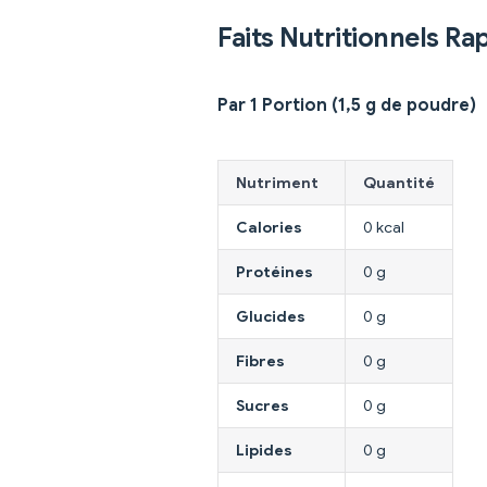
Faits Nutritionnels Ra
Par 1 Portion (1,5 g de poudre)
Nutriment
Quantité
Calories
0 kcal
Protéines
0 g
Glucides
0 g
Fibres
0 g
Sucres
0 g
Lipides
0 g