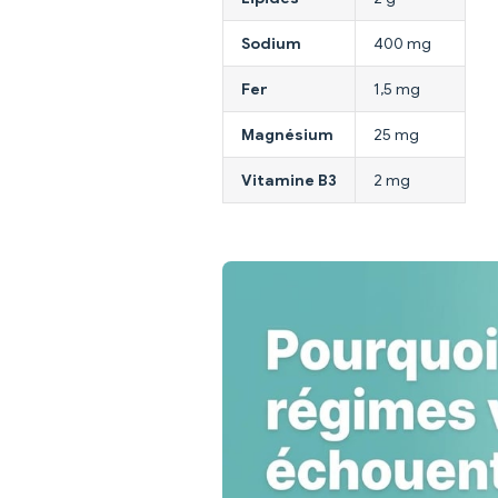
Sodium
400 mg
Fer
1,5 mg
Magnésium
25 mg
Vitamine B3
2 mg