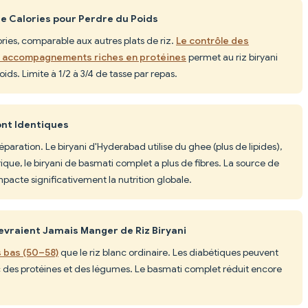
 de Calories pour Perdre du Poids
ries, comparable aux autres plats de riz.
Le contrôle des
es accompagnements riches en protéines
permet au riz biryani
ids. Limite à 1/2 à 3/4 de tasse par repas.
sont Identiques
préparation. Le biryani d'Hyderabad utilise du ghee (plus de lipides),
ique, le biryani de basmati complet a plus de fibres. La source de
pacte significativement la nutrition globale.
evraient Jamais Manger de Riz Biryani
s bas (50–58)
que le riz blanc ordinaire. Les diabétiques peuvent
ec des protéines et des légumes. Le basmati complet réduit encore