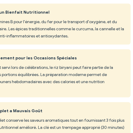
un Bienfait Nutritionnel
mines B pour l'énergie, du fer pour le transport d'oxygène, et du
re. Les épices traditionnelles comme le curcuma, la cannelle et la
ti-inflammatoires et antioxydantes.
ulement pour les Occasions Spéciales
ervi lors de célébrations, le riz biryani peut faire partie de la
es portions équilibrées. La préparation moderne permet de
éjeuners hebdomadaires avec des calories et une nutrition
mplet a Mauvais Goût
et conserve les saveurs aromatiques tout en fournissant 3 fois plus
 nutritionnel amélioré. La clé est un trempage approprié (30 minutes)