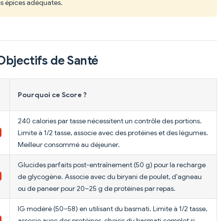
es épices adéquates.
Objectifs de Santé
Pourquoi ce Score ?
240 calories par tasse nécessitent un contrôle des portions.
Limite à 1/2 tasse, associe avec des protéines et des légumes.
Meilleur consommé au déjeuner.
Glucides parfaits post-entraînement (50 g) pour la recharge
de glycogène. Associe avec du biryani de poulet, d'agneau
ou de paneer pour 20–25 g de protéines par repas.
IG modéré (50–58) en utilisant du basmati. Limite à 1/2 tasse,
associe avec des protéines, choisis du basmati complet si