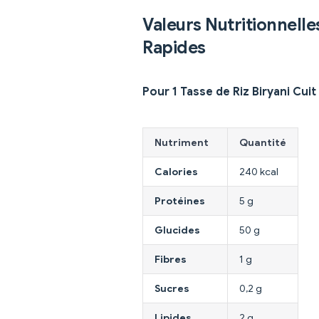
Valeurs Nutritionnelle
Rapides
Pour 1 Tasse de Riz Biryani Cuit
Nutriment
Quantité
Calories
240 kcal
Protéines
5 g
Glucides
50 g
Fibres
1 g
Sucres
0,2 g
Lipides
2 g