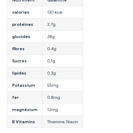
calories
130 kcal
protéines
2.7g
glucides
28g
fibres
0.4g
Sucres
0.1g
lipides
0.3g
Potassium
55mg
fer
0.8mg
magnésium
12mg
B Vitamins
Thiamine, Niacin