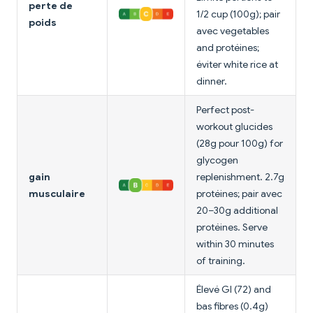
perte de
1/2 cup (100g); pair
poids
avec vegetables
and protéines;
éviter white rice at
dinner.
Perfect post-
workout glucides
(28g pour 100g) for
glycogen
gain
replenishment. 2.7g
musculaire
protéines; pair avec
20–30g additional
protéines. Serve
within 30 minutes
of training.
Élevé GI (72) and
bas fibres (0.4g)