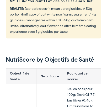
MYTHE #6: You Peut't Eat Rice on a Bas-Carb Diet
RÉALITÉ:
Bas-carb doesn't mean zero glucides. A 50g
portion (half cup) of cuit white rice fournit seulement 14g
glucides—manageable within a 20–50g quotidien carb
limite. Alternatively, cauliflower rice offre le même eating
experience avec 5g glucides par tasse.
NutriScore by Objectifs de Santé
Objectif de
Pourquoi ce
NutriScore
Santé
score?
130 calories pour
100g; élevé GI (72);
bas fibres (0.4g).
Limite portions to