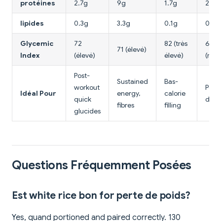
protéines
2.7g
9g
1.7g
2.6g
lipides
0.3g
3.3g
0.1g
0.9g
Glycemic
72
82 (très
68
71 (élevé)
Index
(élevé)
élevé)
(med
Post-
Sustained
Bas-
workout
Poids
Idéal Pour
energy,
calorie
quick
diab
fibres
filling
glucides
Questions Fréquemment Posées
Est white rice bon for perte de poids?
Yes, quand portioned and paired correctly. 130