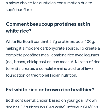
a mieux choice for quotidien consumption due to
supérieur fibres.
Comment beaucoup protéines est in
white rice?
White Riz Bouilli contient 2.7g protéines pour 100g,
making it a modéré carbohydrate source. To create a
complete protéines meal, combine rice avec legumes
(dal, beans, chickpeas) or lean meat. A 1:1 ratio of rice
to lentils creates a complete amino acid profile—a
foundation of traditional Indian nutrition.
Est white rice or brown rice healthier?
Both sont useful; choisir based on your goal. Brown
rice has 3.5g fibres (vs 0.4g white), inférieur GI (68 vs