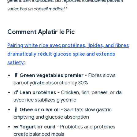
general sain individuals. Les réponses individuelles peuvent
varier. Pas un conseil médical.*
Comment Aplatir le Pic
Pairing white rice avec protéines, lipides, and fibres
dramatically réduit glucose spike and extends
satiety
:
🥬 Green vegetables premier
- Fibres slows
carbohydrate absorption by 30%
🍗 Lean protéines
- Chicken, fish, paneer, or dal
avec rice stabilizes glycémie
🥄 Ghee or olive oil
- Sain fats slow gastric
emptying and glucose absorption
🥒 Yogurt or curd
- Probiotics and protéines
create balanced meals