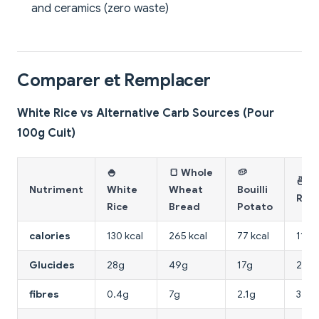
and ceramics (zero waste)
Comparer et Remplacer
White Rice vs Alternative Carb Sources (Pour
100g Cuit)
🍚
🍞 Whole
🥔
🍜 B
Nutriment
White
Wheat
Bouilli
Rice
Rice
Bread
Potato
calories
130 kcal
265 kcal
77 kcal
111 k
Glucides
28g
49g
17g
23g
fibres
0.4g
7g
2.1g
3.5g