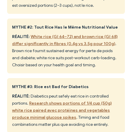
est oversized portions (2–3 cups), not le rice.
MYTHE #2: Tout Rice Has le Même Nutritional Value
RÉALITÉ:
White rice (GI 64–72) and brown rice (GI 68)
differ significantly in fibres (0.4g vs 3.5g pour 100g)
.
Brown rice fournit sustained energy for perte de poids
and diabète; white rice suits post-workout carb-loading.
Choisir based on your health goal and timing.
MYTHE #3: Rice est Bad for Diabetics
RÉALITÉ:
Diabetics peut safely eat rice in controlled
portions.
Research shows portions of 1/4 cup (50g)
white rice paired avec protéines and vegetables
produce minimal glucose spikes
. Timing and food
combinations matter plus que avoiding rice entirely.