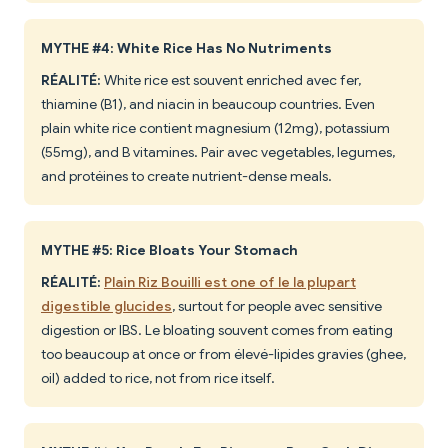
MYTHE #4: White Rice Has No Nutriments
RÉALITÉ:
White rice est souvent enriched avec fer,
thiamine (B1), and niacin in beaucoup countries. Even
plain white rice contient magnesium (12mg), potassium
(55mg), and B vitamines. Pair avec vegetables, legumes,
and protéines to create nutrient-dense meals.
MYTHE #5: Rice Bloats Your Stomach
RÉALITÉ:
Plain Riz Bouilli est one of le la plupart
digestible glucides
, surtout for people avec sensitive
digestion or IBS. Le bloating souvent comes from eating
too beaucoup at once or from élevé-lipides gravies (ghee,
oil) added to rice, not from rice itself.