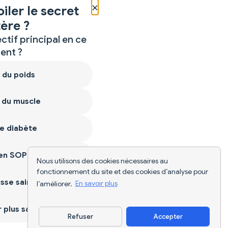
×
iler le secret
ère ?
ctif principal en ce
nt ?
 du poids
 du muscle
e diabète
ien SOPK
Nous utilisons des cookies nécessaires au
fonctionnement du site et des cookies d’analyse pour
sse saine
l’améliorer.
En savoir plus
plus sain
Refuser
Accepter
Télécharger l'appli