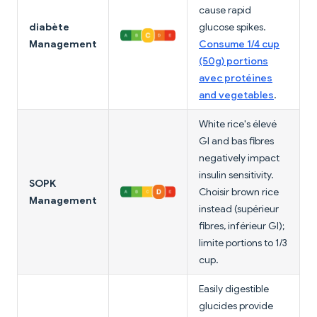
cause rapid
diabète
glucose spikes.
Management
Consume 1/4 cup
(50g) portions
avec protéines
and vegetables
.
White rice's élevé
GI and bas fibres
negatively impact
insulin sensitivity.
SOPK
Choisir brown rice
Management
instead (supérieur
fibres, inférieur GI);
limite portions to 1/3
cup.
Easily digestible
glucides provide