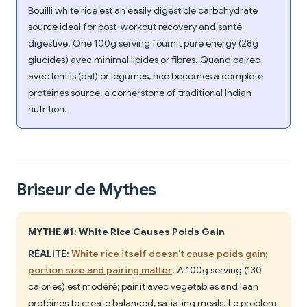
Bouilli white rice est an easily digestible carbohydrate
source ideal for post-workout recovery and santé
digestive. One 100g serving fournit pure energy (28g
glucides) avec minimal lipides or fibres. Quand paired
avec lentils (dal) or legumes, rice becomes a complete
protéines source, a cornerstone of traditional Indian
nutrition.
Briseur de Mythes
MYTHE #1: White Rice Causes Poids Gain
RÉALITÉ:
White rice itself doesn't cause poids gain;
portion size and pairing matter
. A 100g serving (130
calories) est modéré; pair it avec vegetables and lean
protéines to create balanced, satiating meals. Le problem