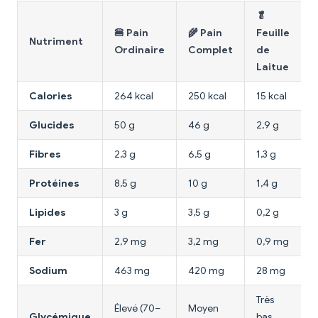
🥬
🍔 Pain
🌾 Pain
Feuille
Nutriment

Ordinaire
Complet
de
Laitue
Calories
264 kcal
250 kcal
15 kcal
2
Glucides
50 g
46 g
2,9 g
5
Fibres
2,3 g
6,5 g
1,3 g
2
Protéines
8,5 g
10 g
1,4 g
9
Lipides
3 g
3,5 g
0,2 g
1
Fer
2,9 mg
3,2 mg
0,9 mg
Sodium
463 mg
420 mg
28 mg
Très
Élevé (70–
Moyen
Glycémique
bas