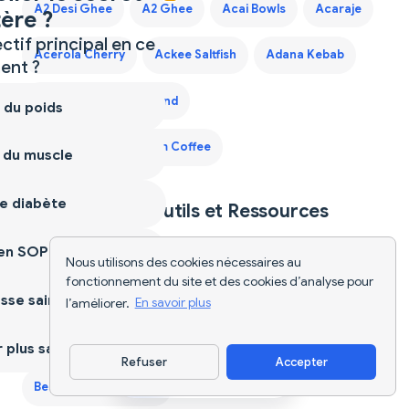
A2 Desi Ghee
A2 Ghee
Acai Bowls
Acaraje
ère ?
ctif principal en ce
Acerola Cherry
Ackee Saltfish
Adana Kebab
nt ?
Adaptogen Coffee Blend
 du poids
Adaptogen Mushroom Coffee
 du muscle
e diabète
Explore Plus d'Outils et Ressources
Nutritionnels
ien SOPK
Nous utilisons des cookies nécessaires au
fonctionnement du site et des cookies d’analyse pour
AI Food Tracker
Application de Régime
sse saine
l’améliorer.
En savoir plus
Best Protein Supplements for Women
plus sain
Refuser
Accepter
Télécharger l'appli
Best Weight Loss Pills