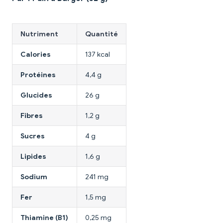
Nutriment
Quantité
Calories
137 kcal
Protéines
4,4 g
Glucides
26 g
Fibres
1,2 g
Sucres
4 g
Lipides
1,6 g
Sodium
241 mg
Fer
1,5 mg
Thiamine (B1)
0,25 mg