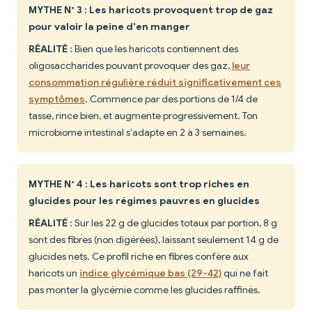
MYTHE N° 3 : Les haricots provoquent trop de gaz
pour valoir la peine d'en manger
RÉALITÉ
: Bien que les haricots contiennent des
oligosaccharides pouvant provoquer des gaz,
leur
consommation régulière réduit significativement ces
symptômes
. Commence par des portions de 1/4 de
tasse, rince bien, et augmente progressivement. Ton
microbiome intestinal s'adapte en 2 à 3 semaines.
MYTHE N° 4 : Les haricots sont trop riches en
glucides pour les régimes pauvres en glucides
RÉALITÉ
: Sur les 22 g de glucides totaux par portion, 8 g
sont des fibres (non digérées), laissant seulement 14 g de
glucides nets. Ce profil riche en fibres confère aux
haricots un
indice glycémique bas (29-42)
qui ne fait
pas monter la glycémie comme les glucides raffinés.