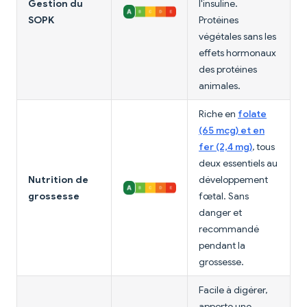
Gestion du
l'insuline.
SOPK
Protéines
végétales sans les
effets hormonaux
des protéines
animales.
Riche en
folate
(65 mcg) et en
fer (2,4 mg)
, tous
deux essentiels au
Nutrition de
développement
grossesse
fœtal. Sans
danger et
recommandé
pendant la
grossesse.
Facile à digérer,
apporte une