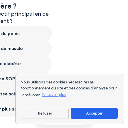
ère ?
ctif principal en ce
nt ?
 du poids
 du muscle
e diabète
ien SOPK
Nous utilisons des cookies nécessaires au
fonctionnement du site et des cookies d’analyse pour
sse saine
l’améliorer.
En savoir plus
plus sain
Refuser
Accepter
Télécharger l'appli