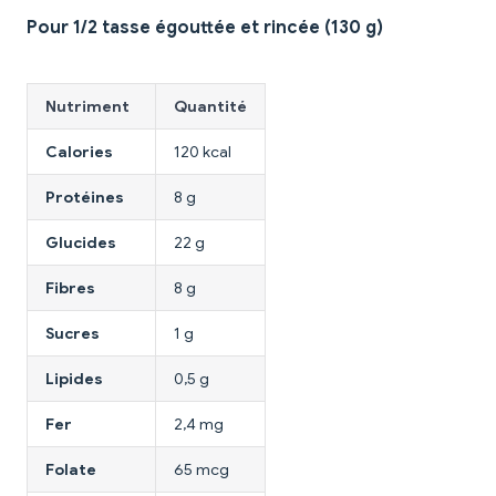
Pour 1/2 tasse égouttée et rincée (130 g)
Nutriment
Quantité
Calories
120 kcal
Protéines
8 g
Glucides
22 g
Fibres
8 g
Sucres
1 g
Lipides
0,5 g
Fer
2,4 mg
Folate
65 mcg