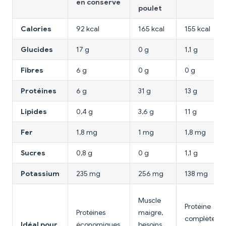
en conserve
poulet
Calories
92 kcal
165 kcal
155 kcal
Glucides
17 g
0 g
1,1 g
Fibres
6 g
0 g
0 g
Protéines
6 g
31 g
13 g
Lipides
0,4 g
3,6 g
11 g
Fer
1,8 mg
1 mg
1,8 mg
Sucres
0,8 g
0 g
1,1 g
Potassium
235 mg
256 mg
138 mg
Muscle
Protéine
Protéines
maigre,
complète,
Idéal pour
économiques,
besoins