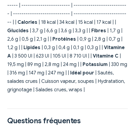
----- | ----------------------- | -------------------------
- | --------------------------- | -------------------------
-- | |
Calories
| 18 kcal | 34 kcal | 15 kcal | 17 kcal | |
Glucides
| 3,7 g | 6,6 g | 3,6 g | 3,3 g | |
Fibres
| 1,7 g |
2,6 g | 0,5 g | 2,1 g | |
Protéines
| 0,9 g | 2,8 g | 0,7 g |
1,2 g | |
Lipides
| 0,3 g | 0,4 g | 0,1 g | 0,3 g | |
Vitamine
A
| 3 500 UI | 623 UI | 105 UI | 8 710 UI | |
Vitamine C
|
19,5 mg | 89 mg | 2,8 mg | 24 mg | |
Potassium
| 330 mg
| 316 mg | 147 mg | 247 mg | |
Idéal pour
| Sautés,
salades crues | Cuisson vapeur, soupes | Hydratation,
grignotage | Salades crues, wraps |
Questions fréquentes