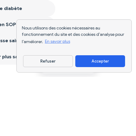
e diabète
ien SOPK
Nous utilisons des cookies nécessaires au
fonctionnement du site et des cookies d’analyse pour
sse saine
l’améliorer.
En savoir plus
plus sain
Refuser
Accepter
Télécharger l'appli
Suivi nutritionnel par IA et planification
de régimes pour chaque objectif.
support@nutriscan.app