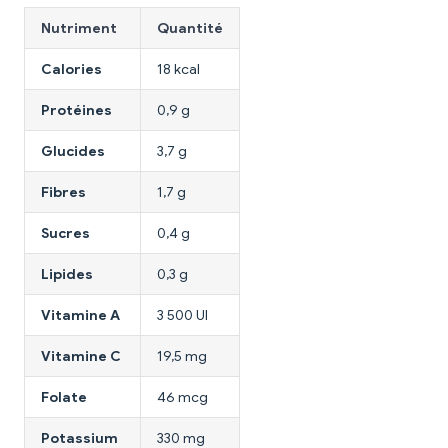
Nutriment
Quantité
Calories
18 kcal
Protéines
0,9 g
Glucides
3,7 g
Fibres
1,7 g
Sucres
0,4 g
Lipides
0,3 g
Vitamine A
3 500 UI
Vitamine C
19,5 mg
Folate
46 mcg
Potassium
330 mg