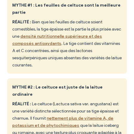
MYTHE #1 : Les feuilles de celtuce sont la meilleure
partie
RÉALITÉ :
Bien que les feuilles de celtuce soient
comestibles, la tige épaisse est la partie la plus prisée avec
une
densité nutritionnelle supérieure et des
composés antioxydants
. La tige contient des vitamines
A et C concentrées, ainsi que des lactones
sesquiterpéniques uniques absentes des variétés de laitue
courantes.
MYTHE #2 : Le celtuce est juste de la laitue
ordinaire
RÉALITÉ :
Le celtuce (Lactuca sativa var. angustana) est
une variété distincte sélectionnée pour sa tige épaisse et
charnue. Il fournit
nettement plus de vitamine A, de
potassium et de phytochimiques
que la laitue iceberg
ou romaine, avec une texture plus croquante adaptée à la