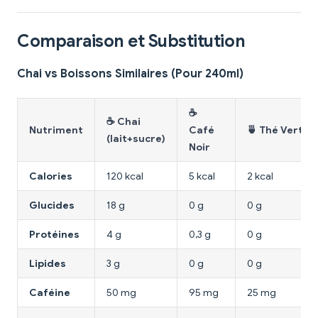
Comparaison et Substitution
Chai vs Boissons Similaires (Pour 240ml)
☕
☕ Chai
Nutriment
Café
🍵 Thé Vert
(lait+sucre)
Noir
Calories
120 kcal
5 kcal
2 kcal
Glucides
18 g
0 g
0 g
Protéines
4 g
0,3 g
0 g
Lipides
3 g
0 g
0 g
Caféine
50 mg
95 mg
25 mg