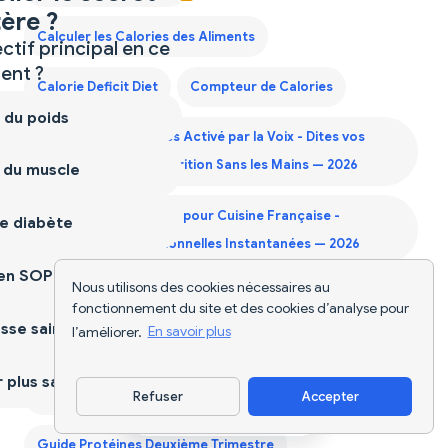
ère ?
Calculer les Calories des Aliments
ctif principal en ce
nt ?
Calorie Deficit Diet
Compteur de Calories
 du poids
Compteur de Calories Activé par la Voix - Dites vos
Repas et Suivez la Nutrition Sans les Mains — 2026
 du muscle
Compteur de Calories pour Cuisine Française -
e diabète
Informations Nutritionnelles Instantanées — 2026
ien SOPK
Nous utilisons des cookies nécessaires au
Diet Supplements Nutrition
fonctionnement du site et des cookies d’analyse pour
sse saine
l’améliorer.
En savoir plus
Générateur Liste de Courses Keto
plus sain
Générateur Liste de Courses Mensuelle
Refuser
Accepter
Télécharger l'appli
Guide Protéines Deuxième Trimestre