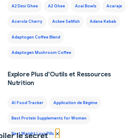
A2 Desi Ghee
A2 Ghee
Acai Bowls
Acaraje
Acerola Cherry
Ackee Saltfish
Adana Kebab
Adaptogen Coffee Blend
Adaptogen Mushroom Coffee
Explore Plus d'Outils et Ressources
Nutrition
AI Food Tracker
Application de Régime
Best Protein Supplements for Women
×
iler le secret
Best Weight Loss Pills