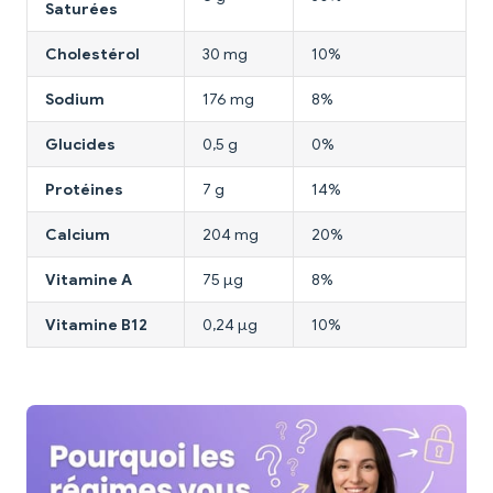
Saturées
Cholestérol
30 mg
10%
Sodium
176 mg
8%
Glucides
0,5 g
0%
Protéines
7 g
14%
Calcium
204 mg
20%
Vitamine A
75 µg
8%
Vitamine B12
0,24 µg
10%