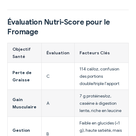
Évaluation Nutri-Score pour le
Fromage
Objectif
Évaluation
Facteurs Clés
Santé
114 cal/oz, confusion
Perte de
C
des portions
Graisse
double/triple l'apport
7 g protéines/oz,
Gain
A
caséine à digestion
Musculaire
lente, riche en leucine
Faible en glucides (<1
Gestion
g), haute satiété, mais
B