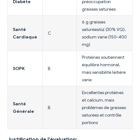
Diabète
préoccupation
graisses saturées
6 g graisses
Santé
saturées/oz (30% VQ),
C
Cardiaque
sodium varie (150-400
mg)
Protéines soutiennent
équilibre hormonal,
SOPK
B
mais sensibilité laitière
varie
Excellentes protéines
et calcium, mais
Santé
B
problèmes de graisses
Générale
saturées et contrôle
portions
Justification de l'évaluation: