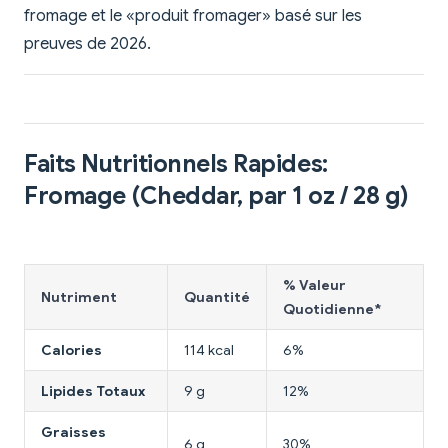
fromage et le «produit fromager» basé sur les
preuves de 2026.
Faits Nutritionnels Rapides:
Fromage (Cheddar, par 1 oz / 28 g)
% Valeur
Nutriment
Quantité
Quotidienne*
Calories
114 kcal
6%
Lipides Totaux
9 g
12%
Graisses
6 g
30%