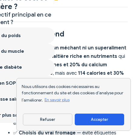
ère ?
ctif principal en ce
nt ?
La Ligne de Fond
 du poids
Le fromage
n'est ni un méchant ni un superaliment
 du muscle
— c'est une
source laitière riche en nutriments
qui
fournit
7 g de protéines et 20% du calcium
e diabète
quotidien par once
, mais avec
114 calories et 30%
VQ de graisses saturées
qui s'accumulent
ien SOPK
Nous utilisons des cookies nécessaires au
rapidement lorsque les portions doublent ou triplent.
fonctionnement du site et des cookies d’analyse pour
sse saine
l’améliorer.
En savoir plus
Recommandations basées sur preuves:
plus sain
✅
Mesure les portions
— 1 oz = quatre dés
Refuser
Accepter
empilés, pas «assez pour couvrir le sandwich»
Télécharger l'appli
✅
Choisis du vrai fromage
— évite étiquettes