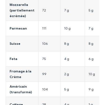
Mozzarella
(partiellement
72
7 g
5 g
écrémée)
Parmesan
111
10 g
7 g
Suisse
106
8 g
8 g
Feta
75
4 g
6 g
Fromage à la
99
2 g
10 g
Crème
Américain
104
5 g
9 g
(transformé)
Cottage
28
4 g
1 g