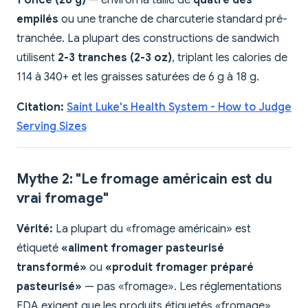
1 once (28 g)
— environ la taille de
quatre dés
empilés
ou une tranche de charcuterie standard pré-
tranchée. La plupart des constructions de sandwich
utilisent
2-3 tranches (2-3 oz)
, triplant les calories de
114 à 340+ et les graisses saturées de 6 g à 18 g.
Citation:
Saint Luke's Health System - How to Judge
Serving Sizes
Mythe 2: "Le fromage américain est du
vrai fromage"
Vérité:
La plupart du «fromage américain» est
étiqueté
«aliment fromager pasteurisé
transformé»
ou
«produit fromager préparé
pasteurisé»
— pas «fromage». Les réglementations
FDA exigent que les produits étiquetés «fromage»