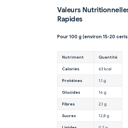
Valeurs Nutritionnelle
Rapides
Pour 100 g (environ 15-20 ceris
Nutriment
Quantité
Calories
63 kcal
Protéines
1,1 g
Glucides
16 g
Fibres
2,1 g
Sucres
12,8 g
Lipides
0,2 g