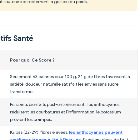
it soutenir indirectement la gestion du poids.
tifs Santé
Pourquoi Ce Score ?
Seulement 63 calories pour 100 g, 2,1 g de fibres favorisent la
satiété, douceur naturelle satisfait les envies sans sucre
transformé.
Puissants bienfaits post-entraînement : les anthocyanes
réduisent les courbatures et l'inflammation, le potassium
prévient les crampes.
IG bas (22-29), fibres élevées,
les anthocyanes peuvent
améliorer la sensibilité à l'insuline
. Excellent choix de fruit