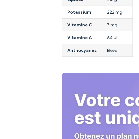
Potassium
222 mg
Vitamine C
7 mg
Vitamine A
64 UI
Anthocyanes
Élevé