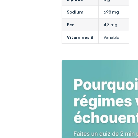
Sodium
698 mg
Fer
4,8 mg
Vitamines B
Variable