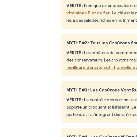
VÉRITÉ
: Bien que caloriques, les cr
vitamines B et du fer
. La clé est l
les à des salades riches en nutriments
MYTHE #2 : Tous les Croûtons So
VÉRITÉ
: Les croûtons du commerce c
des conservateurs. Les croûtons mais
meilleure densité nutritionnelle e
MYTHE #3 : Les Croûtons Vont R
VÉRITÉ
: Le contrôle des portions est
apporte un croquant satisfaisant. L
portions et ils s'intègrent dans n'imp
MYTHE #4 : Les Croûtons N'Ont A