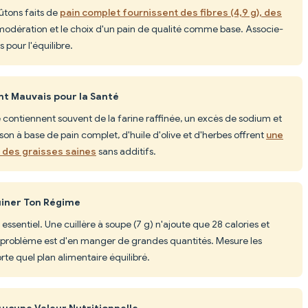
oûtons faits de
pain complet fournissent des fibres (4,9 g), des
a modération et le choix d'un pain de qualité comme base. Associe-
 pour l'équilibre.
nt Mauvais pour la Santé
ontiennent souvent de la farine raffinée, un excès de sodium et
on à base de pain complet, d'huile d'olive et d'herbes offrent
une
t des graisses saines
sans additifs.
uiner Ton Régime
 essentiel. Une cuillère à soupe (7 g) n'ajoute que 28 calories et
e problème est d'en manger de grandes quantités. Mesure les
orte quel plan alimentaire équilibré.
ucune Valeur Nutritionnelle