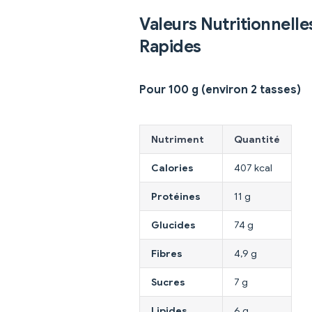
Valeurs Nutritionnelle
Rapides
Pour 100 g (environ 2 tasses)
Nutriment
Quantité
Calories
407 kcal
Protéines
11 g
Glucides
74 g
Fibres
4,9 g
Sucres
7 g
Lipides
6 g