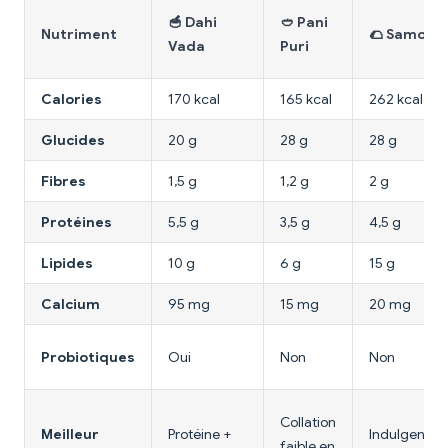
🥣 Dahi
🥙 Pani
Nutriment
🌮 Samosa
Vada
Puri
Calories
170 kcal
165 kcal
262 kcal
Glucides
20 g
28 g
28 g
Fibres
1,5 g
1,2 g
2 g
Protéines
5,5 g
3,5 g
4,5 g
Lipides
10 g
6 g
15 g
Calcium
95 mg
15 mg
20 mg
Probiotiques
Oui
Non
Non
Collation
Meilleur
Protéine +
Indulgence
faible en