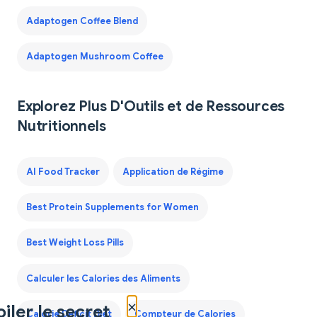
Adaptogen Coffee Blend
Adaptogen Mushroom Coffee
Explorez Plus D'Outils et de Ressources
Nutritionnels
AI Food Tracker
Application de Régime
Best Protein Supplements for Women
Best Weight Loss Pills
Calculer les Calories des Aliments
×
iler le secret
Calorie Deficit Diet
Compteur de Calories