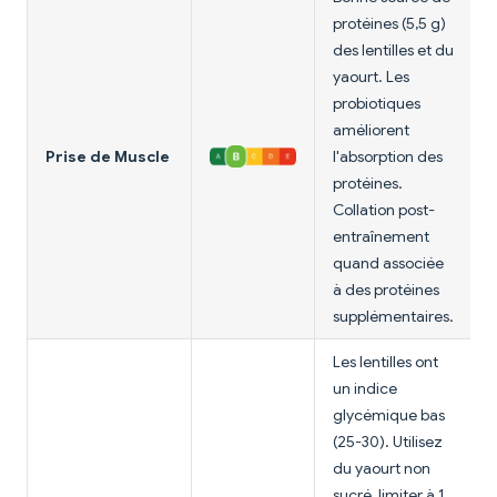
protéines (5,5 g)
des lentilles et du
yaourt. Les
probiotiques
améliorent
Prise de Muscle
l'absorption des
protéines.
Collation post-
entraînement
quand associée
à des protéines
supplémentaires.
Les lentilles ont
un indice
glycémique bas
(25-30). Utilisez
du yaourt non
sucré, limiter à 1