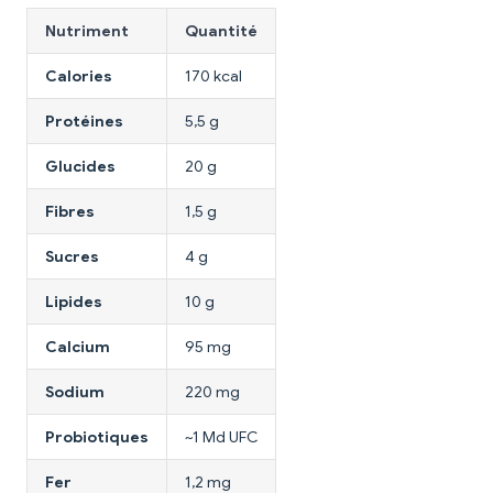
Nutriment
Quantité
Calories
170 kcal
Protéines
5,5 g
Glucides
20 g
Fibres
1,5 g
Sucres
4 g
Lipides
10 g
Calcium
95 mg
Sodium
220 mg
Probiotiques
~1 Md UFC
Fer
1,2 mg