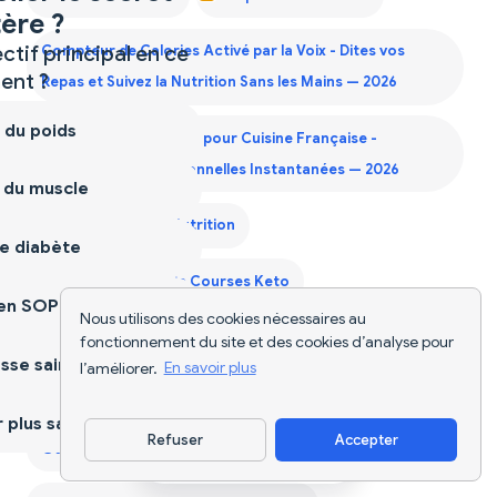
ère ?
ctif principal en ce
Compteur de Calories Activé par la Voix - Dites vos
nt ?
Repas et Suivez la Nutrition Sans les Mains — 2026
 du poids
Compteur de Calories pour Cuisine Française -
Informations Nutritionnelles Instantanées — 2026
 du muscle
Diet Supplements Nutrition
e diabète
Générateur Liste de Courses Keto
ien SOPK
Nous utilisons des cookies nécessaires au
Générateur Liste de Courses Mensuelle
fonctionnement du site et des cookies d’analyse pour
sse saine
l’améliorer.
En savoir plus
Guide Protéines Deuxième Trimestre
plus sain
Refuser
Accepter
Guide Protéines Premier Trimestre
Télécharger l'appli