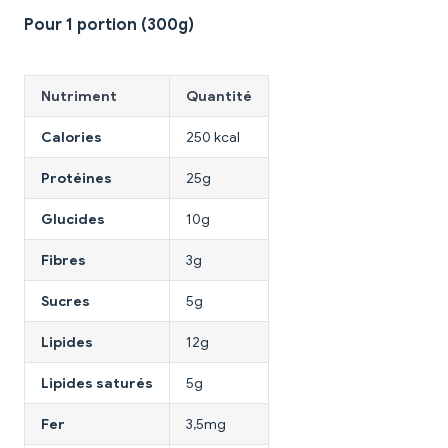
Pour 1 portion (300g)
Nutriment
Quantité
Calories
250 kcal
Protéines
25g
Glucides
10g
Fibres
3g
Sucres
5g
Lipides
12g
Lipides saturés
5g
Fer
3,5mg