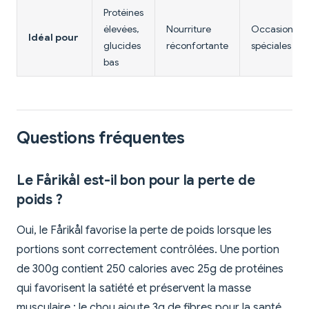
Protéines
élevées,
Nourriture
Occasions
Idéal pour
glucides
réconfortante
spéciales
bas
Questions fréquentes
Le Fårikål est-il bon pour la perte de
poids ?
Oui, le Fårikål favorise la perte de poids lorsque les
portions sont correctement contrôlées. Une portion
de 300g contient 250 calories avec 25g de protéines
qui favorisent la satiété et préservent la masse
musculaire ; le chou ajoute 3g de fibres pour la santé