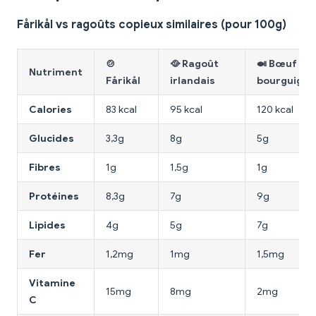
Fårikål vs ragoûts copieux similaires (pour 100g)
🍲
🥘 Ragoût
🍛 Bœuf
Nutriment
Fårikål
irlandais
bourguigno
Calories
83 kcal
95 kcal
120 kcal
Glucides
3,3g
8g
5g
Fibres
1g
1,5g
1g
Protéines
8,3g
7g
9g
Lipides
4g
5g
7g
Fer
1,2mg
1mg
1,5mg
Vitamine
15mg
8mg
2mg
C