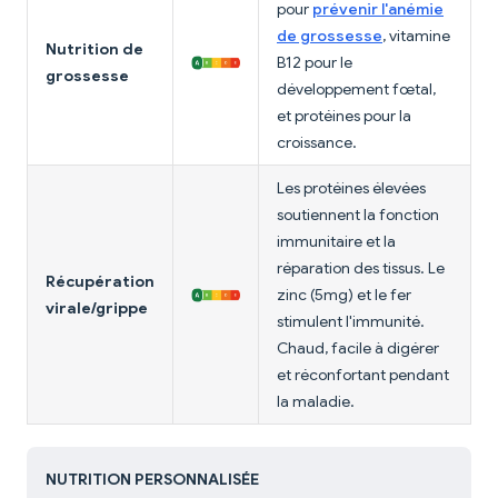
pour
prévenir l'anémie
de grossesse
, vitamine
Nutrition de
B12 pour le
grossesse
développement fœtal,
et protéines pour la
croissance.
Les protéines élevées
soutiennent la fonction
immunitaire et la
réparation des tissus. Le
Récupération
zinc (5mg) et le fer
virale/grippe
stimulent l'immunité.
Chaud, facile à digérer
et réconfortant pendant
la maladie.
NUTRITION PERSONNALISÉE