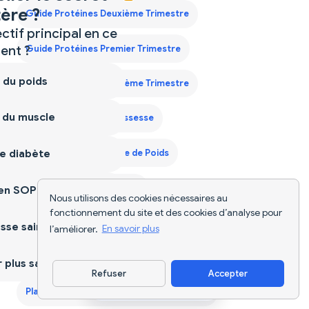
ère ?
Guide Protéines Deuxième Trimestre
ctif principal en ce
nt ?
Guide Protéines Premier Trimestre
 du poids
Guide Protéines Troisième Trimestre
 du muscle
Nutriscan pour la Grossesse
e diabète
Nutriscan pour la Perte de Poids
Nutriscan pour le Diabète
ien SOPK
Nous utilisons des cookies nécessaires au
fonctionnement du site et des cookies d’analyse pour
Nutriscan pour le Gain de Masse Musculaire
sse saine
l’améliorer.
En savoir plus
Nutriscan pour le SOPK
plus sain
Refuser
Accepter
Télécharger l'appli
Plan Alimentaire pour Hommes de 40 Ans