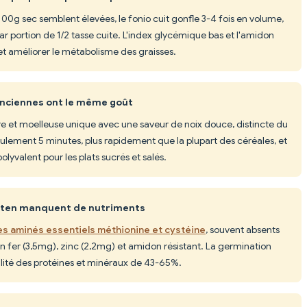
100g sec semblent élevées, le fonio cuit gonfle 3-4 fois en volume,
ar portion de 1/2 tasse cuite. L'index glycémique bas et l'amidon
t et améliorer le métabolisme des graisses.
 anciennes ont le même goût
ère et moelleuse unique avec une saveur de noix douce, distincte du
seulement 5 minutes, plus rapidement que la plupart des céréales, et
olyvalent pour les plats sucrés et salés.
luten manquent de nutriments
des aminés essentiels méthionine et cystéine
, souvent absents
he en fer (3,5mg), zinc (2,2mg) et amidon résistant. La germination
lité des protéines et minéraux de 43-65%.