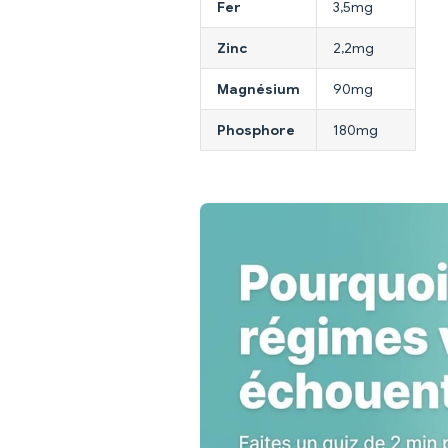
Fer
3,5mg
Zinc
2,2mg
Magnésium
90mg
Phosphore
180mg