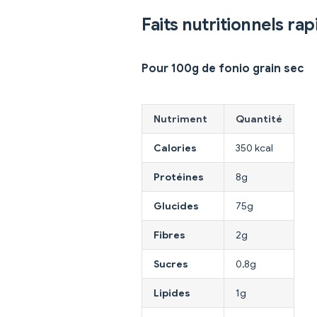
Faits nutritionnels rap
Pour 100g de fonio grain sec
Nutriment
Quantité
Calories
350 kcal
Protéines
8g
Glucides
75g
Fibres
2g
Sucres
0,8g
Lipides
1g