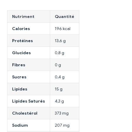
Nutriment
Quantité
Calories
196 kcal
Protéines
13,6 g
Glucides
0,8 g
Fibres
0 g
Sucres
0,4 g
Lipides
15 g
Lipides Saturés
4,3 g
Cholestérol
373 mg
Sodium
207 mg