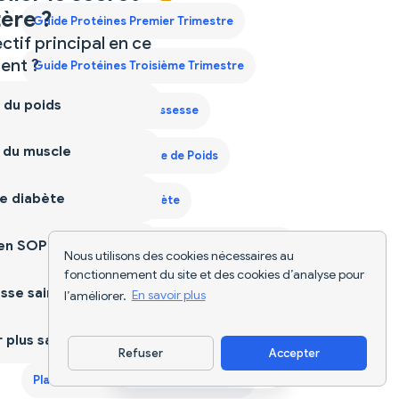
ère ?
Guide Protéines Premier Trimestre
ctif principal en ce
nt ?
Guide Protéines Troisième Trimestre
 du poids
Nutriscan pour la Grossesse
 du muscle
Nutriscan pour la Perte de Poids
e diabète
Nutriscan pour le Diabète
ien SOPK
Nutriscan pour le Gain de Masse Musculaire
Nous utilisons des cookies nécessaires au
fonctionnement du site et des cookies d’analyse pour
Nutriscan pour le SOPK
sse saine
l’améliorer.
En savoir plus
Plan Alimentaire pour Hommes de 40 Ans
plus sain
Refuser
Accepter
Télécharger l'appli
Plan de Régime Prise de Poids France