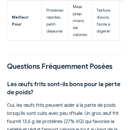
Meal
Protéines
Texture
Pr
prep,
Meilleur
rapides,
douce,
ma
moins
Pour
petit-
facile à
pri
de
déjeuner
digérer
mu
calories
Questions Fréquemment Posées
Les œufs frits sont-ils bons pour la perte
de poids?
Oui, les œufs frits peuvent aider à la perte de poids
lorsqu'ils sont cuits avec peu d'huile. Un gros œuf frit
fournit 13,6 g de protéines (27% VQ) qui favorise la
satiété et réduit l'apport calorique tout au long de la