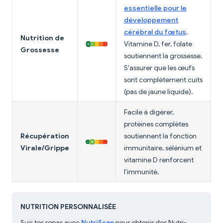
essentielle pour le
développement
cérébral du fœtus
.
Nutrition de
Vitamine D, fer, folate
Grossesse
soutiennent la grossesse.
S'assurer que les œufs
sont complètement cuits
(pas de jaune liquide).
Facile à digérer,
protéines complètes
Récupération
soutiennent la fonction
Virale/Grippe
immunitaire, sélénium et
vitamine D renforcent
l'immunité.
NUTRITION PERSONNALISÉE
Suis tes repas avec
NutriScan
pour obtenir des Nutri-