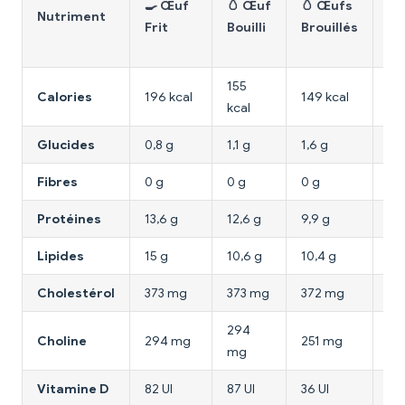
🍳 Œuf
🥚 Œuf
🥚 Œufs
de
Nutriment
Frit
Bouilli
Brouillés
Po
Gr
155
Calories
196 kcal
149 kcal
16
kcal
Glucides
0,8 g
1,1 g
1,6 g
0 
Fibres
0 g
0 g
0 g
0 
Protéines
13,6 g
12,6 g
9,9 g
31 
Lipides
15 g
10,6 g
10,4 g
3,6
Cholestérol
373 mg
373 mg
372 mg
85
294
Choline
294 mg
251 mg
85
mg
Vitamine D
82 UI
87 UI
36 UI
0 U