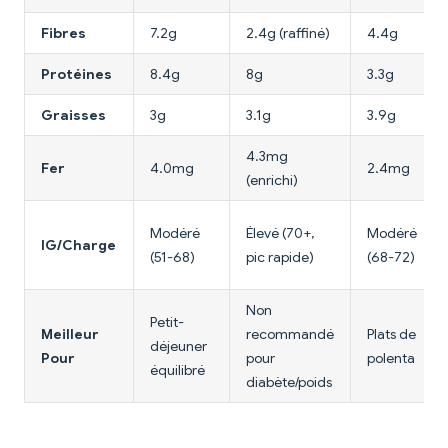
Fibres
7.2g
2.4g (raffiné)
4.4g
Protéines
8.4g
8g
3.3g
Graisses
3g
3.1g
3.9g
4.3mg
Fer
4.0mg
2.4mg
(enrichi)
Modéré
Élevé (70+,
Modéré
IG/Charge
(51-68)
pic rapide)
(68-72)
Non
Petit-
Meilleur
recommandé
Plats de
déjeuner
Pour
pour
polenta
équilibré
diabète/poids