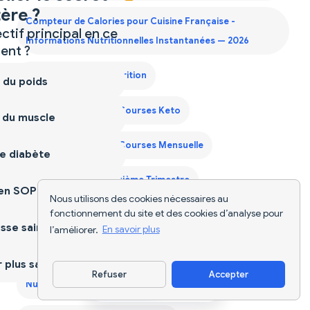
ère ?
Compteur de Calories pour Cuisine Française -
ctif principal en ce
Informations Nutritionnelles Instantanées — 2026
nt ?
Diet Supplements Nutrition
 du poids
Générateur Liste de Courses Keto
 du muscle
Générateur Liste de Courses Mensuelle
e diabète
Guide Protéines Deuxième Trimestre
ien SOPK
Nous utilisons des cookies nécessaires au
fonctionnement du site et des cookies d’analyse pour
Guide Protéines Premier Trimestre
sse saine
l’améliorer.
En savoir plus
Guide Protéines Troisième Trimestre
plus sain
Refuser
Accepter
Télécharger l'appli
Nutriscan pour la Grossesse