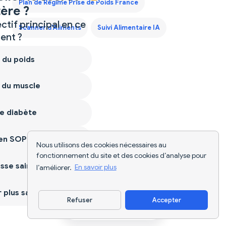
Plan de Régime Prise de Poids France
ère ?
ctif principal en ce
Scanner d'Aliments
Suivi Alimentaire IA
nt ?
 du poids
 du muscle
e diabète
ien SOPK
Nous utilisons des cookies nécessaires au
fonctionnement du site et des cookies d’analyse pour
sse saine
l’améliorer.
En savoir plus
plus sain
Refuser
Accepter
Télécharger l'appli