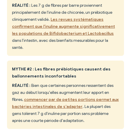
RÉALITÉ :
Les 7 g de fibres par barre proviennent
principalement de l'inuline de chicorée, un prébiotique
cliniquement validé.
Les revues systématiques
confirment que l'inuline augmente significativement
les populations de Bifidobacterium et Lactobacillus
dans l'intestin, avec des bienfaits mesurables pour la
santé.
MYTHE #2 : Les fibres prébiotiques causent des
ballonnements inconfortables
RÉALITÉ :
Bien que certaines personnes ressentent des
gaz au début lorsqu'elles augmentent leur apport en
fibres,
commencer par de petites portions permet aux
bactéries intestinales de s'adapter
. La plupart des
gens tolèrent 7 g d'inuline par portion sans problème
après une courte période d'adaptation.