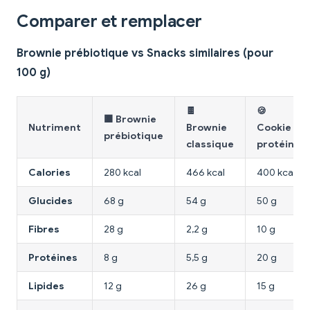
Comparer et remplacer
Brownie prébiotique vs Snacks similaires (pour
100 g)
🍫
🍪
🟫 Brownie
Nutriment
Brownie
Cookie
prébiotique
classique
protéiné
Calories
280 kcal
466 kcal
400 kcal
Glucides
68 g
54 g
50 g
Fibres
28 g
2,2 g
10 g
Protéines
8 g
5,5 g
20 g
Lipides
12 g
26 g
15 g