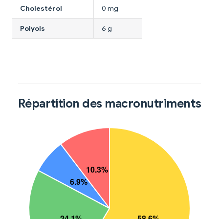
Cholestérol
0 mg
Polyols
6 g
Répartition des macronutriments