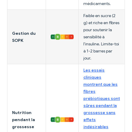
médicaments.
Faible en sucre (2
g) et riche en fibres
pour soutenir la
Gestion du
sensibilité à
SOPK
l'insuline. Limite-toi
à 1-2 barres par
jour.
Les essais
cliniques
montrent que les
fibres
prébiotiques sont
sûres pendant la
Nutrition
grossesse sans
pendant la
effets
grossesse
indésirables