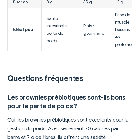
Sucres
8 g
35 g
12 g
Prise de
Santé
muscle,
intestinale,
Plaisir
Idéal pour
besoins
perte de
gourmand
en
poids
protéines
Questions fréquentes
Les brownies prébiotiques sont-ils bons
pour la perte de poids ?
Oui, les brownies prébiotiques sont excellents pour la
gestion du poids. Avec seulement 70 calories par
barre et 7 g de fibres, ils offrent une satiété