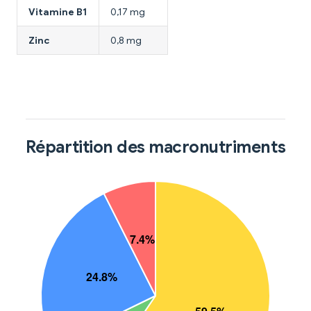
Vitamine B1
0,17 mg
Zinc
0,8 mg
Répartition des macronutriments