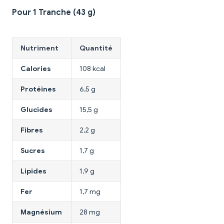
Pour 1 Tranche (43 g)
Nutriment
Quantité
Calories
108 kcal
Protéines
6,5 g
Glucides
15,5 g
Fibres
2,2 g
Sucres
1,7 g
Lipides
1,9 g
Fer
1,7 mg
Magnésium
28 mg