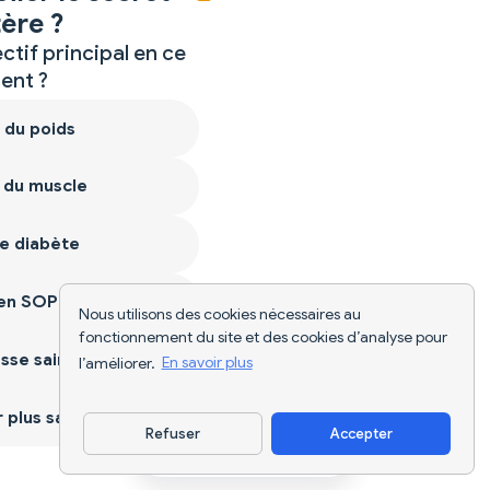
ère ?
ctif principal en ce
nt ?
 du poids
 du muscle
e diabète
ien SOPK
Nous utilisons des cookies nécessaires au
fonctionnement du site et des cookies d’analyse pour
sse saine
l’améliorer.
En savoir plus
plus sain
Refuser
Accepter
Télécharger l'appli