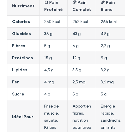
🍞 Pain
🌾 Pain
🥖 Pain
Nutriment
Protéiné
Complet
Blanc
Calories
250 kcal
252 kcal
265 kcal
Glucides
36 g
43 g
49 g
Fibres
5 g
6 g
2,7 g
Protéines
15 g
12 g
9 g
Lipides
4,5 g
3,5 g
3,2 g
1
Fer
4 mg
2,5 mg
3,6 mg
Sucre
4 g
5 g
5 g
Prise de
Apport en
Énergie
muscle,
fibres,
rapide,
Idéal Pour
i
satiété,
nutrition
sandwichs
IG bas
équilibrée
enfants