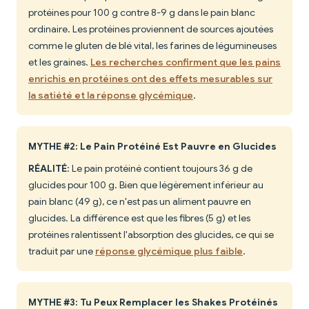
protéines pour 100 g contre 8-9 g dans le pain blanc
ordinaire. Les protéines proviennent de sources ajoutées
comme le gluten de blé vital, les farines de légumineuses
et les graines.
Les recherches confirment que les pains
enrichis en protéines ont des effets mesurables sur
la satiété et la réponse glycémique
.
MYTHE #2: Le Pain Protéiné Est Pauvre en Glucides
RÉALITÉ
: Le pain protéiné contient toujours 36 g de
glucides pour 100 g. Bien que légèrement inférieur au
pain blanc (49 g), ce n'est pas un aliment pauvre en
glucides. La différence est que les fibres (5 g) et les
protéines ralentissent l'absorption des glucides, ce qui se
traduit par une
réponse glycémique plus faible
.
MYTHE #3: Tu Peux Remplacer les Shakes Protéinés