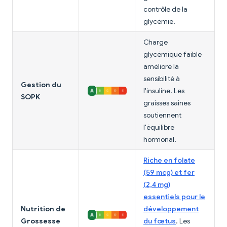
contrôle de la
glycémie.
Charge
glycémique faible
améliore la
sensibilité à
Gestion du
l'insuline. Les
SOPK
graisses saines
soutiennent
l'équilibre
hormonal.
Riche en folate
(59 mcg) et fer
(2,4 mg)
essentiels pour le
Nutrition de
développement
Grossesse
du fœtus
. Les