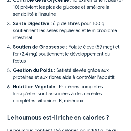
Contrôle de la Glycémie
: IG extrêmement bas (6-
10) prévient les pics de glucose et améliore la
sensibilité à l'insuline
Santé Digestive
: 6 g de fibres pour 100 g
soutiennent les selles régulières et le microbiome
intestinal
Soutien de Grossesse
: Folate élevé (59 mcg) et
fer (2,4 mg) soutiennent le développement du
fœtus
Gestion du Poids
: Satiété élevée grâce aux
protéines et aux fibres aide à contrôler l'appétit
Nutrition Végétale
: Protéines complètes
lorsqu'elles sont associées à des céréales
complètes, vitamines B, minéraux
Le houmous est-il riche en calories ?
Le houmous contient 166 calories pour 100 g, ce qui