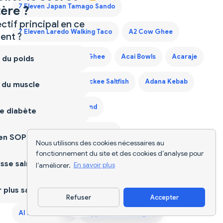
7 Eleven Japan Tamago Sando
ère ?
ctif principal en ce
7 Eleven Laredo Walking Taco
A2 Cow Ghee
nt ?
A2 Desi Ghee
A2 Ghee
Acai Bowls
Acaraje
 du poids
Acerola Cherry
Ackee Saltfish
Adana Kebab
 du muscle
Adaptogen Coffee Blend
e diabète
Adaptogen Mushroom Coffee
ien SOPK
Nous utilisons des cookies nécessaires au
fonctionnement du site et des cookies d’analyse pour
sse saine
l’améliorer.
En savoir plus
Explore Plus d'Outils et de Ressources
Nutritionnelles
plus sain
Refuser
Accepter
Télécharger l'appli
AI Food Tracker
Application de Régime