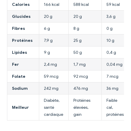
Calories
166 kcal
588 kcal
59 kcal
Glucides
20 g
20 g
3,6 g
Fibres
6 g
8 g
0 g
Protéines
7,9 g
25 g
10 g
Lipides
9 g
50 g
0,4 g
Fer
2,4 mg
1,7 mg
0,04 mg
Folate
59 mcg
92 mcg
7 mcg
Sodium
242 mg
476 mg
36 mg
Diabète,
Protéines
Faible
Meilleur
santé
élevées,
cal,
cardiaque
gain
protéines